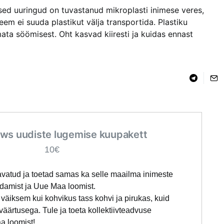
ised uuringud on tuvastanud mikroplasti inimese veres,
m ei suuda plastikut välja transportida. Plastiku
ta söömisest. Oht kasvad kiiresti ja kuidas ennast
ws uudiste lugemise kuupakett
10€
avatud ja toetad samas ka selle maailma inimeste
rdamist ja Uue Maa loomist.
väiksem kui kohvikus tass kohvi ja pirukas, kuid
äärtusega. Tule ja toeta kollektiivteadvuse
a loomist!