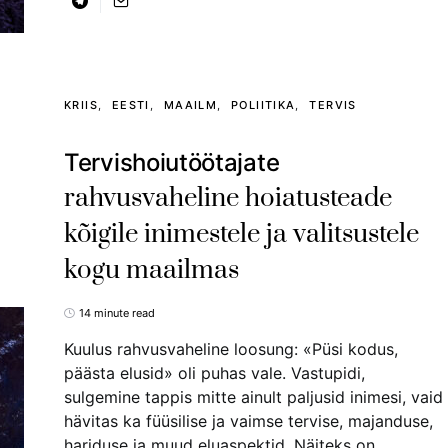
KRIIS
EESTI
MAAILM
POLIITIKA
TERVIS
Tervishoiutöötajate
rahvusvaheline hoiatusteade
kõigile inimestele ja valitsustele
kogu maailmas
14 minute read
Kuulus rahvusvaheline loosung: «Püsi kodus,
päästa elusid» oli puhas vale. Vastupidi,
sulgemine tappis mitte ainult paljusid inimesi, vaid
hävitas ka füüsilise ja vaimse tervise, majanduse,
hariduse ja muud eluaspektid. Näiteks on