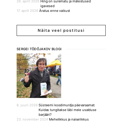
26. aprill 2026
Hing on surematu ja mälestused
igavesed
17. aprill 2026
Äratus enne vaikust
Näita veel postitusi
SERGEI TÕDÕJAKOV BLOGI
8. juuni 2026
Süsteemi koodimurdja päevaraamat:
Kuidas tungitakse läbi meie usalduse
barjääri?
23. november 2024
Mehelikkus ja naiselikkus