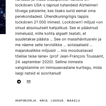
lockdown USA-s tapnud tuhandeid Alzheimeri
tõvega patsiente, kes lisaks surid eemal oma
perekondadest. Ühendkuningriigis tappis
lockdown 21 000 inimest. Lockdown’i mõjud «on
olnud absoluutselt kahjulikud. See ei päästnud
inimelusid, mille kohta algselt teatati, et
suudetakse päästa ... See on massihävitusrelv ja
me näeme selle tervislikke ... sotsiaalseid ...
majanduslikke mõjusid ... mis moodustavad
tõelise teise laine» (prof Jean-François Toussaint,
24. september 2020). Selline inimeste
vangistamine on inimsusevastane kuritegu, mida
isegi natsid ei sooritanud!
INSPIREERIJA
KRIIS
LOODUS
MAAELU