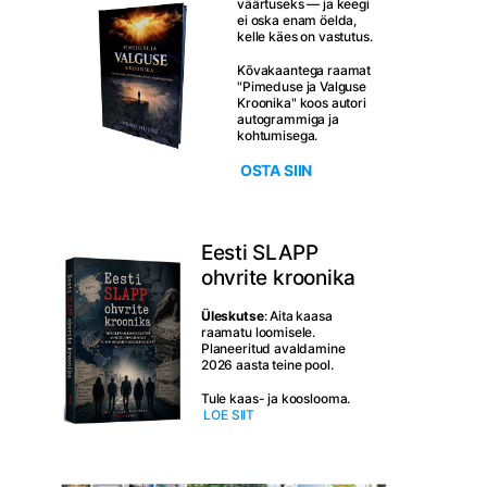
väärtuseks — ja keegi
ei oska enam öelda,
kelle käes on vastutus.
Kõvakaantega raamat
"Pimeduse ja Valguse
Kroonika" koos autori
autogrammiga ja
kohtumisega.
OSTA SIIN
Eesti SLAPP
ohvrite kroonika
Üleskutse
: Aita kaasa
raamatu loomisele.
Planeeritud avaldamine
2026 aasta teine pool.
Tule kaas- ja kooslooma.
LOE SIIT