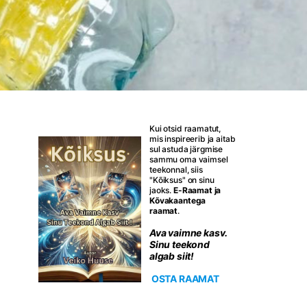
Kui otsid raamatut,
mis inspireerib ja aitab
sul astuda järgmise
sammu oma vaimsel
teekonnal, siis
"Kõiksus" on sinu
jaoks.
E-Raamat ja
Kõvakaantega
raamat
.
Ava vaimne kasv.
Sinu teekond
algab siit!
OSTA RAAMAT