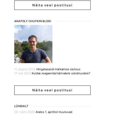
Näita veel postitusi
ANATOLY CHUYKIN BLOGI
11. august 2024
Hingetasandi märkamise olulisus
17. mai 2024
Kuidas reageerida häirivatele sündmustele?
Näita veel postitusi
LÜHIDALT
26. märts 2026
Alates 1. aprillist muutuvad