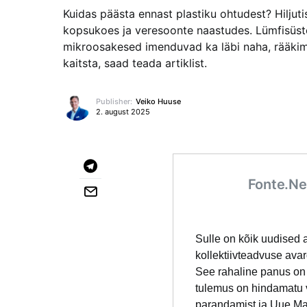
Kuidas päästa ennast plastiku ohtudest? Hiljut
kopsukoes ja veresoonte naastudes. Lümfisüstee
mikroosakesed imenduvad ka läbi naha, rääkima
kaitsta, saad teada artiklist.
Publisher:
Veiko Huuse
2. august 2025
Fonte.Ne
Sulle on kõik uudised 
kollektiivteadvuse ava
See rahaline panus on 
tulemus on hindamatu v
parandamist ja Uue Ma