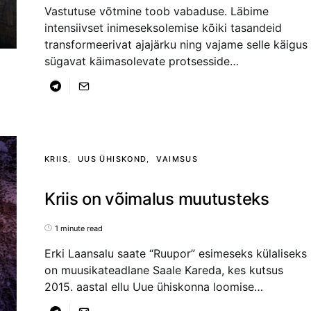
Vastutuse võtmine toob vabaduse. Läbime
intensiivset inimeseksolemise kõiki tasandeid
transformeerivat ajajärku ning vajame selle käigus
sügavat käimasolevate protsesside…
KRIIS
UUS ÜHISKOND
VAIMSUS
Kriis on võimalus muutusteks
1 minute read
Erki Laansalu saate “Ruupor” esimeseks külaliseks
on muusikateadlane Saale Kareda, kes kutsus
2015. aastal ellu Uue ühiskonna loomise…