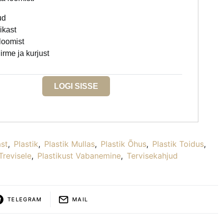
ud
likast
loomist
irme ja kurjust
LOGI SISSE
ast
,
Plastik
,
Plastik Mullas
,
Plastik Õhus
,
Plastik Toidus
,
Trevisele
,
Plastikust Vabanemine
,
Tervisekahjud
TELEGRAM
MAIL