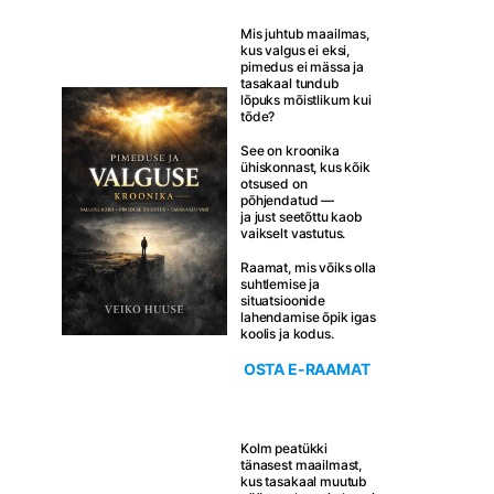
Mis juhtub maailmas,
kus valgus ei eksi,
pimedus ei mässa ja
tasakaal tundub
lõpuks mõistlikum kui
tõde?
See on kroonika
ühiskonnast, kus kõik
otsused on
põhjendatud —
ja just seetõttu kaob
vaikselt vastutus.
Raamat, mis võiks olla
suhtlemise ja
situatsioonide
lahendamise õpik igas
koolis ja kodus.
OSTA E-RAAMAT
Kolm peatükki
tänasest maailmast,
kus tasakaal muutub