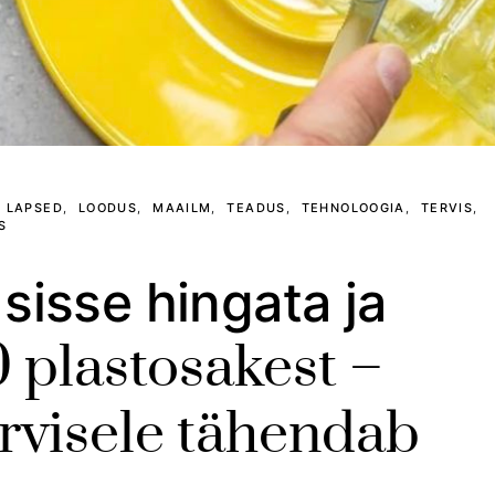
LAPSED
LOODUS
MAAILM
TEADUS
TEHNOLOOGIA
TERVIS
S
 sisse hingata ja
0 plastosakest –
ervisele tähendab