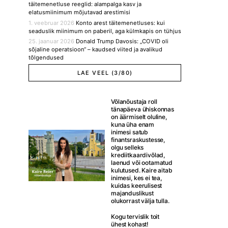
täitemenetluse reeglid: alampalga kasv ja
elatusmiinimum mõjutavad arestimisi
1. veebruar 2026
Konto arest täitemenetluses: kui
seaduslik miinimum on paberil, aga külmkapis on tühjus
25. jaanuar 2026
Donald Trump Davosis: „COVID oli
sõjaline operatsioon“ – kaudsed viited ja avalikud
tõlgendused
LAE VEEL (3/80)
Võlanõustaja roll
tänapäeva ühiskonnas
on äärmiselt oluline,
kuna üha enam
inimesi satub
finantsraskustesse,
olgu selleks
krediitkaardivõlad,
laenud või ootamatud
kulutused. Kaire aitab
inimesi, kes ei tea,
kuidas keerulisest
majanduslikust
olukorrast välja tulla.
Kogu tervislik toit
ühest kohast!