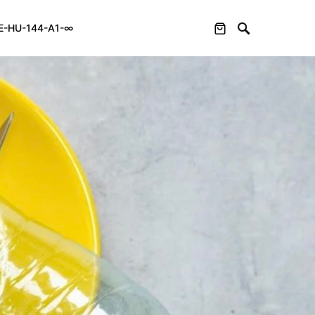
E-HU-144-A1-∞