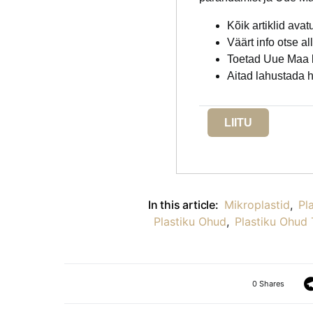
Kõik artiklid avat
Väärt info otse al
Toetad Uue Maa 
Aitad lahustada h
LIITU
In this article:
Mikroplastid
,
Pl
Plastiku Ohud
,
Plastiku Ohud 
0 Shares