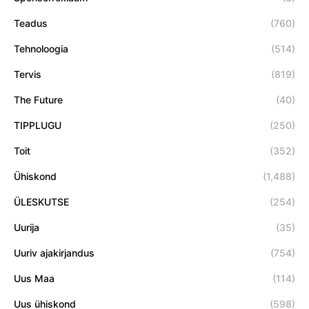
Teadus
(760)
Tehnoloogia
(514)
Tervis
(819)
The Future
(40)
TIPPLUGU
(250)
Toit
(352)
Ühiskond
(1,488)
ÜLESKUTSE
(254)
Uurija
(35)
Uuriv ajakirjandus
(754)
Uus Maa
(114)
Uus ühiskond
(598)