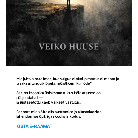
Mis juhtub maailmas, kus valgus ei eksi, pimedus ei mässa ja
tasakaal tundub lõpuks mõistlikum kui tõde?
See on kroonika ühiskonnast, kus kõik otsused on
põhjendatud —
ja just seetõttu kaob vaikselt vastutus.
Raamat, mis võiks olla suhtlemise ja situatsioonide
lahendamise õpik igas koolis ja kodus.
OSTA E-RAAMAT