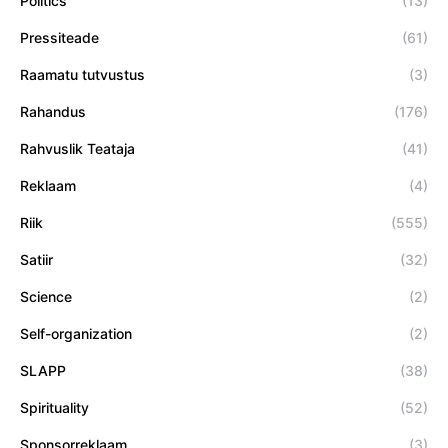
Politics
(13)
Pressiteade
(61)
Raamatu tutvustus
(3)
Rahandus
(176)
Rahvuslik Teataja
(41)
Reklaam
(4)
Riik
(555)
Satiir
(32)
Science
(2)
Self-organization
(2)
SLAPP
(38)
Spirituality
(52)
Sponsorreklaam
(3)