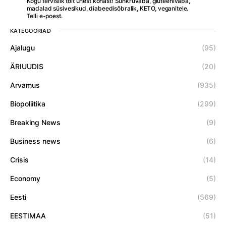
Kogu tervislik toit ühest kohast! Suhkruvaba, gluteenivaba,
madalad süsivesikud, diabeedisõbralik, KETO, veganitele.
Telli e-poest.
KATEGOORIAD
Ajalugu
(95)
ÄRIUUDIS
(20)
Arvamus
(935)
Biopoliitika
(299)
Breaking News
(9)
Business news
(6)
Crisis
(14)
Economy
(5)
Eesti
(569)
EESTIMAA
(51)