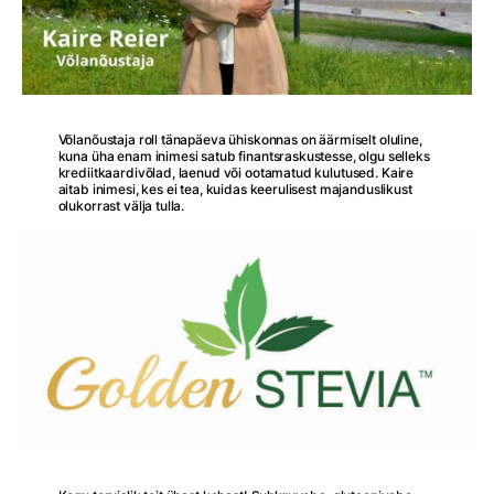
Võlanõustaja roll tänapäeva ühiskonnas on äärmiselt oluline,
kuna üha enam inimesi satub finantsraskustesse, olgu selleks
krediitkaardivõlad, laenud või ootamatud kulutused. Kaire
aitab inimesi, kes ei tea, kuidas keerulisest majanduslikust
olukorrast välja tulla.