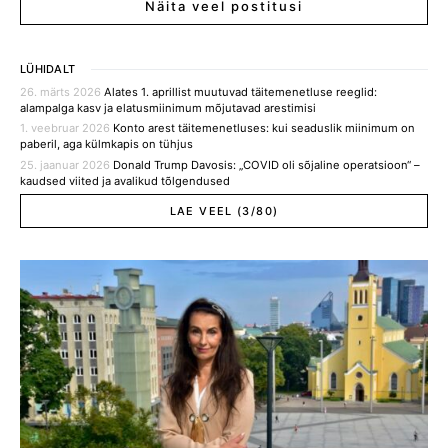
Näita veel postitusi
LÜHIDALT
26. märts 2026
Alates 1. aprillist muutuvad täitemenetluse reeglid:
alampalga kasv ja elatusmiinimum mõjutavad arestimisi
1. veebruar 2026
Konto arest täitemenetluses: kui seaduslik miinimum on
paberil, aga külmkapis on tühjus
25. jaanuar 2026
Donald Trump Davosis: „COVID oli sõjaline operatsioon“ –
kaudsed viited ja avalikud tõlgendused
LAE VEEL (3/80)