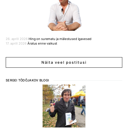
26. aprill 2026
Hing on surematu ja mälestused igavesed
17. aprill 2026
Äratus enne vaikust
Näita veel postitusi
SERGEI TÕDÕJAKOV BLOGI