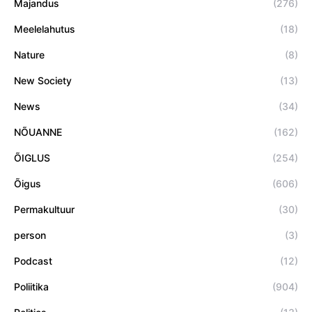
Majandus
(276)
Meelelahutus
(18)
Nature
(8)
New Society
(13)
News
(34)
NÕUANNE
(162)
ÕIGLUS
(254)
Õigus
(606)
Permakultuur
(30)
person
(3)
Podcast
(12)
Poliitika
(904)