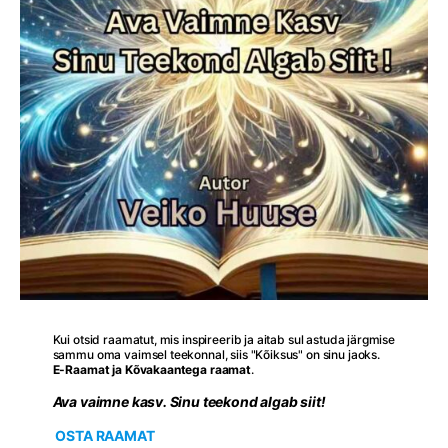
Kui otsid raamatut, mis inspireerib ja aitab sul astuda järgmise
sammu oma vaimsel teekonnal, siis "Kõiksus" on sinu jaoks.
E-Raamat ja Kõvakaantega raamat
.
Ava vaimne kasv. Sinu teekond algab siit!
OSTA RAAMAT