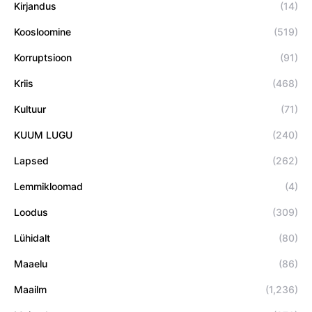
Kirjandus
(14)
Koosloomine
(519)
Korruptsioon
(91)
Kriis
(468)
Kultuur
(71)
KUUM LUGU
(240)
Lapsed
(262)
Lemmikloomad
(4)
Loodus
(309)
Lühidalt
(80)
Maaelu
(86)
Maailm
(1,236)