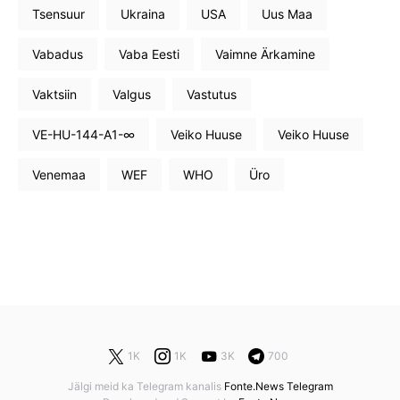
Tsensuur
Ukraina
USA
Uus Maa
Vabadus
Vaba Eesti
Vaimne Ärkamine
Vaktsiin
Valgus
Vastutus
VE-HU-144-A1-∞
Veiko Huuse
Veiko Huuse
Venemaa
WEF
WHO
Üro
1K
1K
3K
700
Jälgi meid ka Telegram kanalis
Fonte.News Telegram