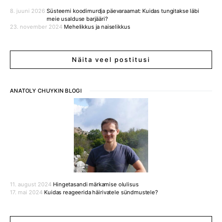
8. juuni 2026
Süsteemi koodimurdja päevaraamat: Kuidas tungitakse läbi
meie usalduse barjääri?
23. november 2024
Mehelikkus ja naiselikkus
Näita veel postitusi
ANATOLY CHUYKIN BLOGI
11. august 2024
Hingetasandi märkamise olulisus
17. mai 2024
Kuidas reageerida häirivatele sündmustele?