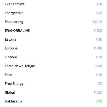
Eksperiment
(43)
Energeetika
(32)
Eneseareng
(1,012)
ERAKORRALINE
(153)
Estonia
(18)
Euroopa
(188)
Finance
(13)
Fonte.News Tellijale
(309)
Food
(15)
Free Energy
(2)
Global
(120)
Halduskius
(33)