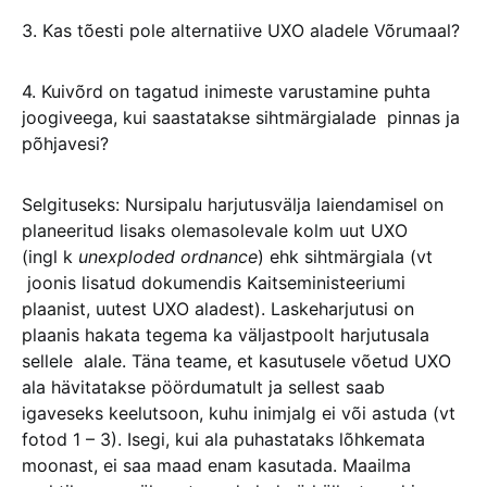
3. Kas tõesti pole alternatiive UXO aladele Võrumaal?
4. Kuivõrd on tagatud inimeste varustamine puhta
joogiveega, kui saastatakse sihtmärgialade pinnas ja
põhjavesi?
Selgituseks: Nursipalu harjutusvälja laiendamisel on
planeeritud lisaks olemasolevale kolm uut UXO
(ingl k
unexploded ordnance
) ehk sihtmärgiala (vt
joonis lisatud dokumendis Kaitseministeeriumi
plaanist, uutest UXO aladest). Laskeharjutusi on
plaanis hakata tegema ka väljastpoolt harjutusala
sellele alale. Täna teame, et kasutusele võetud UXO
ala hävitatakse pöördumatult ja sellest saab
igaveseks keelutsoon, kuhu inimjalg ei või astuda (vt
fotod 1 – 3). Isegi, kui ala puhastataks lõhkemata
moonast, ei saa maad enam kasutada. Maailma