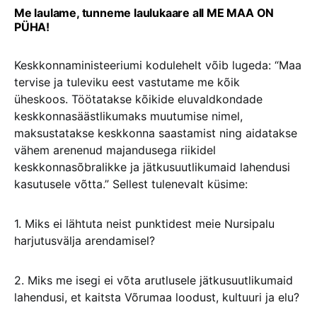
Me laulame, tunneme laulukaare all ME MAA ON
PÜHA!
Keskkonnaministeeriumi kodulehelt võib lugeda: “Maa
tervise ja tuleviku eest vastutame me kõik
üheskoos. Töötatakse kõikide eluvaldkondade
keskkonnasäästlikumaks muutumise nimel,
maksustatakse keskkonna saastamist ning aidatakse
vähem arenenud majandusega riikidel
keskkonnasõbralikke ja jätkusuutlikumaid lahendusi
kasutusele võtta.” Sellest tulenevalt küsime:
1. Miks ei lähtuta neist punktidest meie Nursipalu
harjutusvälja arendamisel?
2. Miks me isegi ei võta arutlusele jätkusuutlikumaid
lahendusi, et kaitsta Võrumaa loodust, kultuuri ja elu?