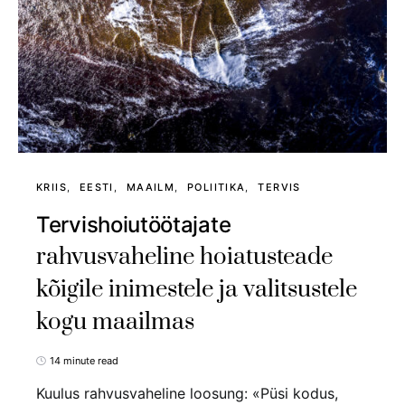
KRIIS
EESTI
MAAILM
POLIITIKA
TERVIS
Tervishoiutöötajate
rahvusvaheline hoiatusteade
kõigile inimestele ja valitsustele
kogu maailmas
14 minute read
Kuulus rahvusvaheline loosung: «Püsi kodus,