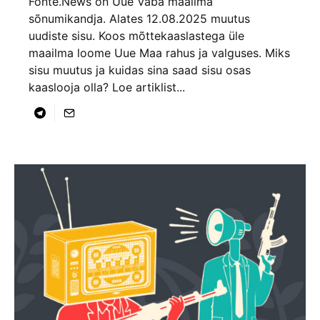
Fonte.News on Uue Vaba maailma
sõnumikandja. Alates 12.08.2025 muutus
uudiste sisu. Koos mõttekaaslastega üle
maailma loome Uue Maa rahus ja valguses. Miks
sisu muutus ja kuidas sina saad sisu osas
kaaslooja olla? Loe artiklist...