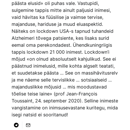
päästa elusid» oli puhas vale. Vastupidi,
sulgemine tappis mitte ainult paljusid inimesi,
vaid hävitas ka füüsilise ja vaimse tervise,
majanduse, hariduse ja muud eluaspektid.
Näiteks on lockdown USA-s tapnud tuhandeid
Alzheimeri tõvega patsiente, kes lisaks surid
eemal oma perekondadest. Ühendkuningriigis
tappis lockdown 21 000 inimest. Lockdown’i
mõjud «on olnud absoluutselt kahjulikud. See ei
päästnud inimelusid, mille kohta algselt teatati,
et suudetakse päästa ... See on massihävitusrelv
ja me näeme selle tervislikke ... sotsiaalseid ...
majanduslikke mõjusid ... mis moodustavad
tõelise teise laine» (prof Jean-François
Toussaint, 24. september 2020). Selline inimeste
vangistamine on inimsusevastane kuritegu, mida
isegi natsid ei sooritanud!