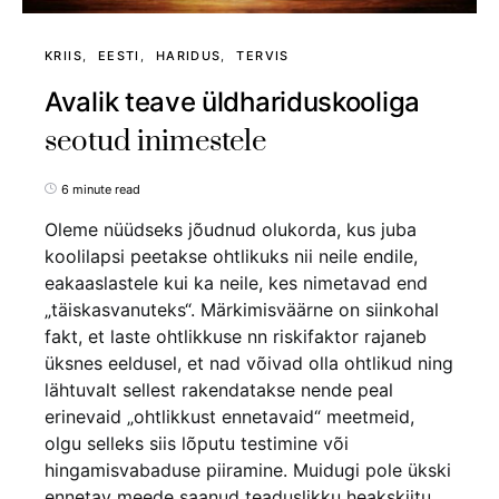
KRIIS
EESTI
HARIDUS
TERVIS
Avalik teave üldhariduskooliga
seotud inimestele
6 minute read
Oleme nüüdseks jõudnud olukorda, kus juba
koolilapsi peetakse ohtlikuks nii neile endile,
eakaaslastele kui ka neile, kes nimetavad end
„täiskasvanuteks“. Märkimisväärne on siinkohal
fakt, et laste ohtlikkuse nn riskifaktor rajaneb
üksnes eeldusel, et nad võivad olla ohtlikud ning
lähtuvalt sellest rakendatakse nende peal
erinevaid „ohtlikkust ennetavaid“ meetmeid,
olgu selleks siis lõputu testimine või
hingamisvabaduse piiramine. Muidugi pole ükski
ennetav meede saanud teaduslikku heakskiitu,