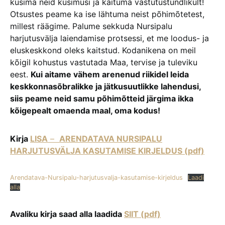
küsima neid küsimusi ja käituma vastutustundlikult!
Otsustes peame ka ise lähtuma neist põhimõtetest,
millest räägime. Palume sekkuda Nursipalu
harjutusvälja laiendamise protsessi, et me loodus- ja
eluskeskkond oleks kaitstud. Kodanikena on meil
kõigil kohustus vastutada Maa, tervise ja tuleviku
eest.
Kui aitame vähem arenenud riikidel leida
keskkonnasõbralikke ja jätkusuutlikke lahendusi,
siis peame neid samu põhimõtteid järgima ikka
kõigepealt omaenda maal, oma kodus!
Kirja
LISA
–
ARENDATAVA NURSIPALU
HARJUTUSVÄLJA KASUTAMISE KIRJELDUS (pdf)
Arendatava-Nursipalu-harjutusvalja-kasutamise-kirjeldus
Laadi
alla
Avaliku kirja saad alla laadida
SIIT (pdf)