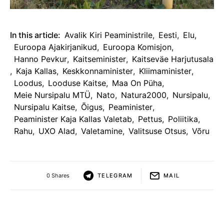
In this article:
Avalik Kiri Peaministrile
,
Eesti
,
Elu
,
Euroopa Ajakirjanikud
,
Euroopa Komisjon
,
Hanno Pevkur
,
Kaitseminister
,
Kaitseväe Harjutusala
,
Kaja Kallas
,
Keskkonnaminister
,
Kliimaminister
,
Loodus
,
Looduse Kaitse
,
Maa On Püha
,
Meie Nursipalu MTÜ
,
Nato
,
Natura2000
,
Nursipalu
,
Nursipalu Kaitse
,
Õigus
,
Peaminister
,
Peaminister Kaja Kallas Valetab
,
Pettus
,
Poliitika
,
Rahu
,
UXO Alad
,
Valetamine
,
Valitsuse Otsus
,
Võru
0 Shares
TELEGRAM
MAIL