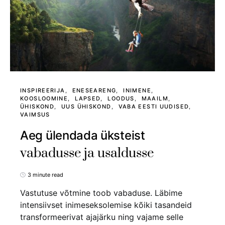
INSPIREERIJA
ENESEARENG
INIMENE
KOOSLOOMINE
LAPSED
LOODUS
MAAILM
ÜHISKOND
UUS ÜHISKOND
VABA EESTI UUDISED
VAIMSUS
Aeg ülendada üksteist
vabadusse ja usaldusse
3 minute read
Vastutuse võtmine toob vabaduse. Läbime
intensiivset inimeseksolemise kõiki tasandeid
transformeerivat ajajärku ning vajame selle