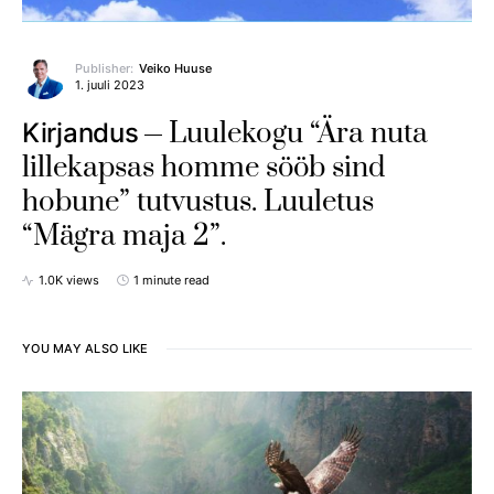
Publisher:
Veiko Huuse
1. juuli 2023
Luulekogu “Ära nuta
Kirjandus
lillekapsas homme sööb sind
hobune” tutvustus. Luuletus
“Mägra maja 2”.
1.0K views
1 minute read
YOU MAY ALSO LIKE