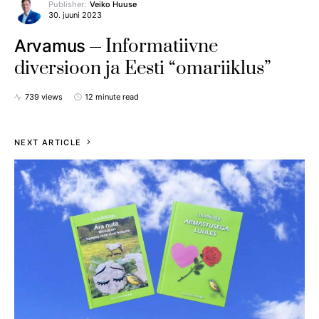
Publisher:
Veiko Huuse
30. juuni 2023
Informatiivne
Arvamus
diversioon ja Eesti “omariiklus”
739 views
12 minute read
NEXT ARTICLE