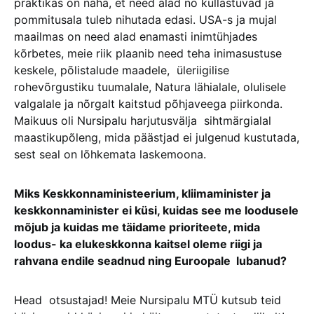
praktikas on näha, et need alad nö küllastuvad ja
pommitusala tuleb nihutada edasi. USA-s ja mujal
maailmas on need alad enamasti inimtühjades
kõrbetes, meie riik plaanib need teha inimasustuse
keskele, põlistalude maadele, üleriigilise
rohevõrgustiku tuumalale, Natura lähialale, olulisele
valgalale ja nõrgalt kaitstud põhjaveega piirkonda.
Maikuus oli Nursipalu harjutusvälja sihtmärgialal
maastikupõleng, mida päästjad ei julgenud kustutada,
sest seal on lõhkemata laskemoona.
Miks Keskkonnaministeerium, kliimaminister ja
keskkonnaminister ei küsi, kuidas see me loodusele
mõjub ja kuidas me täidame prioriteete, mida
loodus- ka elukeskkonna kaitsel oleme riigi ja
rahvana endile seadnud ning Euroopale lubanud?
Head otsustajad! Meie Nursipalu MTÜ kutsub teid