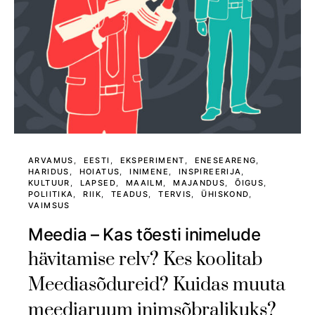
ARVAMUS
EESTI
EKSPERIMENT
ENESEARENG
HARIDUS
HOIATUS
INIMENE
INSPIREERIJA
KULTUUR
LAPSED
MAAILM
MAJANDUS
ÕIGUS
POLIITIKA
RIIK
TEADUS
TERVIS
ÜHISKOND
VAIMSUS
Meedia – Kas tõesti inimelude
hävitamise relv? Kes koolitab
Meediasõdureid? Kuidas muuta
meediaruum inimsõbralikuks?