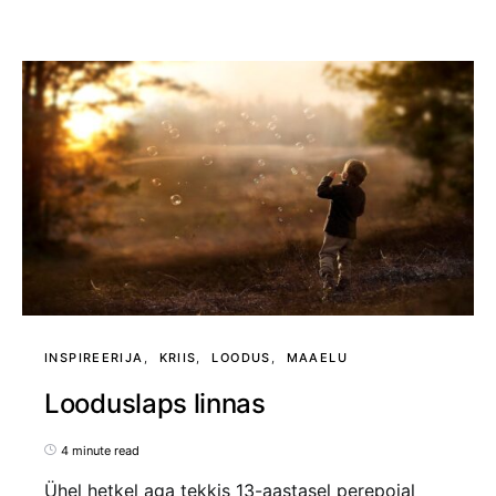
INSPIREERIJA
KRIIS
LOODUS
MAAELU
Looduslaps linnas
4 minute read
Ühel hetkel aga tekkis 13-aastasel perepojal