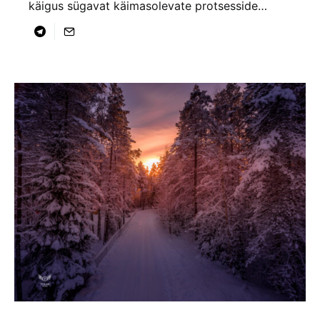
käigus sügavat käimasolevate protsesside…