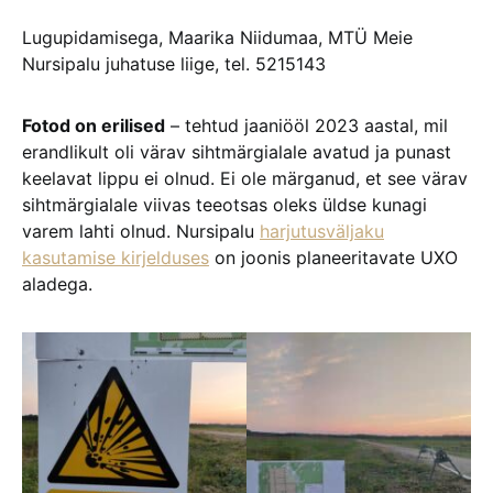
Lugupidamisega, Maarika Niidumaa, MTÜ Meie
Nursipalu juhatuse liige, tel. 5215143
Fotod on erilised
– tehtud jaaniööl 2023 aastal, mil
erandlikult oli värav sihtmärgialale avatud ja punast
keelavat lippu ei olnud. Ei ole märganud, et see värav
sihtmärgialale viivas teeotsas oleks üldse kunagi
varem lahti olnud. Nursipalu
harjutusväljaku
kasutamise kirjelduses
on joonis planeeritavate UXO
aladega.