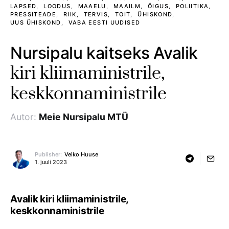
LAPSED
LOODUS
MAAELU
MAAILM
ÕIGUS
POLIITIKA
PRESSITEADE
RIIK
TERVIS
TOIT
ÜHISKOND
UUS ÜHISKOND
VABA EESTI UUDISED
Nursipalu kaitseks Avalik
kiri kliimaministrile,
keskkonnaministrile
Autor:
Meie Nursipalu MTÜ
Publisher:
Veiko Huuse
1. juuli 2023
Avalik kiri kliimaministrile,
keskkonnaministrile