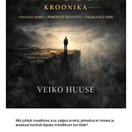
Mis juhtub maailmas, kus valgus ei eksi, pimedus ei mässa ja
tasakaal tundub lõpuks mõistlikum kui tõde?