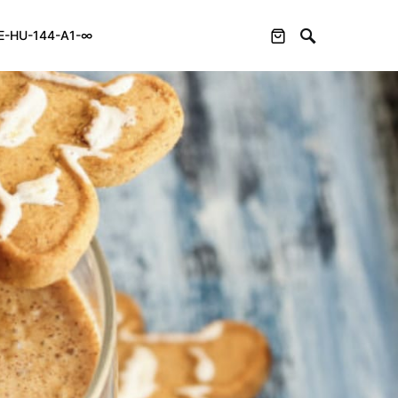
E-HU-144-A1-∞