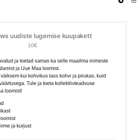
ws uudiste lugemise kuupakett
10€
avatud ja toetad samas ka selle maailma inimeste
rdamist ja Uue Maa loomist.
väiksem kui kohvikus tass kohvi ja pirukas, kuid
äärtusega. Tule ja toeta kollektiivteadvuse
a loomist!
ud
likast
loomist
irme ja kurjust