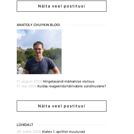
Näita veel postitusi
ANATOLY CHUYKIN BLOGI
11. august 2024
Hingetasandi märkamise olulisus
17. mai 2024
Kuidas reageerida häirivatele sündmustele?
Näita veel postitusi
LÜHIDALT
26. märts 2026
Alates 1. aprillist muutuvad