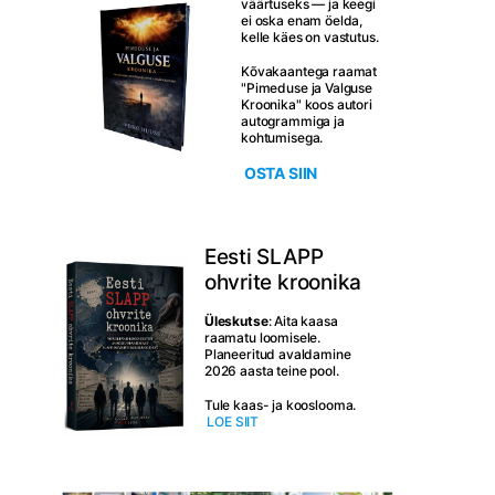
väärtuseks — ja keegi
ei oska enam öelda,
kelle käes on vastutus.
Kõvakaantega raamat
"Pimeduse ja Valguse
Kroonika" koos autori
autogrammiga ja
kohtumisega.
OSTA SIIN
Eesti SLAPP
ohvrite kroonika
Üleskutse
: Aita kaasa
raamatu loomisele.
Planeeritud avaldamine
2026 aasta teine pool.
Tule kaas- ja kooslooma.
LOE SIIT