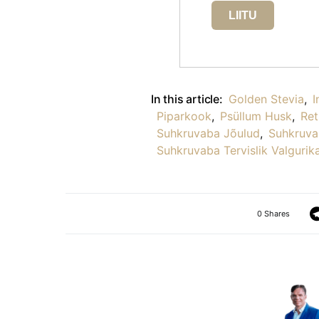
LIITU
In this article:
Golden Stevia
,
I
Piparkook
,
Psüllum Husk
,
Ret
Suhkruvaba Jõulud
,
Suhkruva
Suhkruvaba Tervislik Valgurik
0 Shares