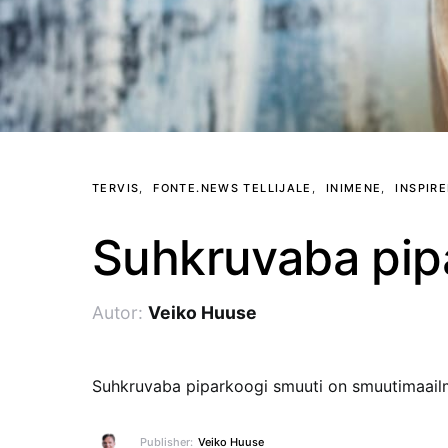
TERVIS
FONTE.NEWS TELLIJALE
INIMENE
INSPIRE
Suhkruvaba pip
Autor:
Veiko Huuse
Suhkruvaba piparkoogi smuuti on smuutimaail
Publisher:
Veiko Huuse