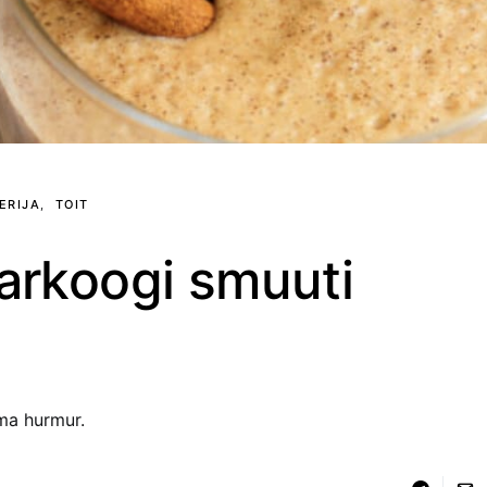
ERIJA
TOIT
arkoogi smuuti
ma hurmur.