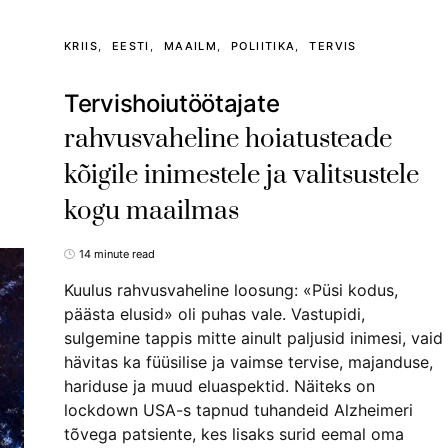
KRIIS
EESTI
MAAILM
POLIITIKA
TERVIS
Tervishoiutöötajate
rahvusvaheline hoiatusteade
kõigile inimestele ja valitsustele
kogu maailmas
14 minute read
Kuulus rahvusvaheline loosung: «Püsi kodus,
päästa elusid» oli puhas vale. Vastupidi,
sulgemine tappis mitte ainult paljusid inimesi, vaid
hävitas ka füüsilise ja vaimse tervise, majanduse,
hariduse ja muud eluaspektid. Näiteks on
lockdown USA-s tapnud tuhandeid Alzheimeri
tõvega patsiente, kes lisaks surid eemal oma