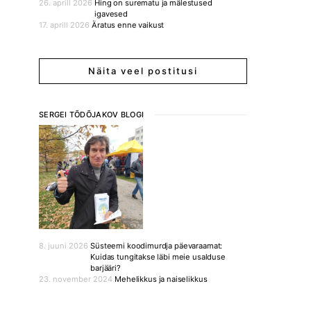
26. aprill 2026
Hing on surematu ja mälestused
igavesed
17. aprill 2026
Äratus enne vaikust
Näita veel postitusi
SERGEI TÕDÕJAKOV BLOGI
8. juuni 2026
Süsteemi koodimurdja päevaraamat:
Kuidas tungitakse läbi meie usalduse
barjääri?
23. november 2024
Mehelikkus ja naiselikkus