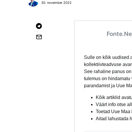
30. november 2022
Fonte.Ne
Sulle on kõik uudised 
kollektiivteadvuse ava
See rahaline panus on 
tulemus on hindamatu v
parandamist ja Uue Ma
Kõik artiklid avat
Väärt info otse al
Toetad Uue Maa 
Aitad lahustada h