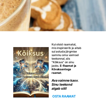
Kui otsid raamatut,
mis inspireerib ja aitab
sul astuda järgmise
sammu oma vaimsel
teekonnal, siis
"Kõiksus" on sinu
jaoks.
E-Raamat ja
Kõvakaantega
raamat
.
Ava vaimne kasv.
Sinu teekond
algab siit!
OSTA RAAMAT