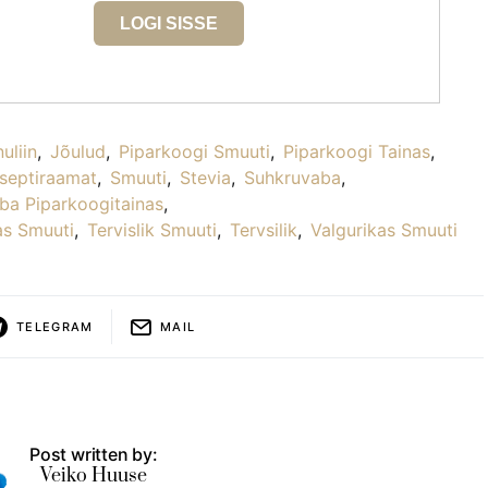
LOGI SISSE
nuliin
,
Jõulud
,
Piparkoogi Smuuti
,
Piparkoogi Tainas
,
septiraamat
,
Smuuti
,
Stevia
,
Suhkruvaba
,
ba Piparkoogitainas
,
as Smuuti
,
Tervislik Smuuti
,
Tervsilik
,
Valgurikas Smuuti
TELEGRAM
MAIL
Post written by:
Veiko Huuse