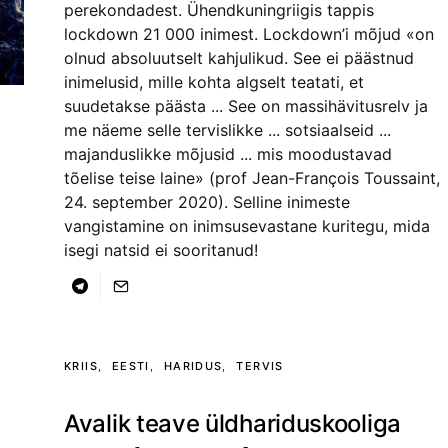
perekondadest. Ühendkuningriigis tappis
lockdown 21 000 inimest. Lockdown’i mõjud «on
olnud absoluutselt kahjulikud. See ei päästnud
inimelusid, mille kohta algselt teatati, et
suudetakse päästa ... See on massihävitusrelv ja
me näeme selle tervislikke ... sotsiaalseid ...
majanduslikke mõjusid ... mis moodustavad
tõelise teise laine» (prof Jean-François Toussaint,
24. september 2020). Selline inimeste
vangistamine on inimsusevastane kuritegu, mida
isegi natsid ei sooritanud!
KRIIS
EESTI
HARIDUS
TERVIS
Avalik teave üldhariduskooliga