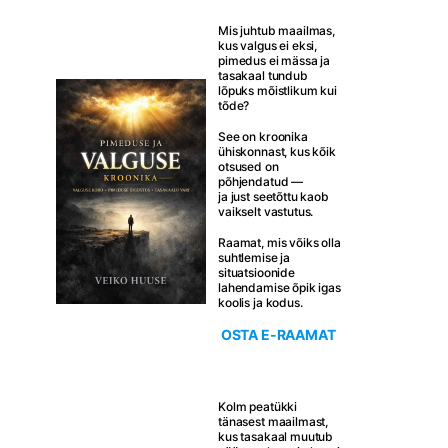
Mis juhtub maailmas,
kus valgus ei eksi,
pimedus ei mässa ja
tasakaal tundub
lõpuks mõistlikum kui
tõde?
See on kroonika
ühiskonnast, kus kõik
otsused on
põhjendatud —
ja just seetõttu kaob
vaikselt vastutus.
Raamat, mis võiks olla
suhtlemise ja
situatsioonide
lahendamise õpik igas
koolis ja kodus.
OSTA E-RAAMAT
Kolm peatükki
tänasest maailmast,
kus tasakaal muutub