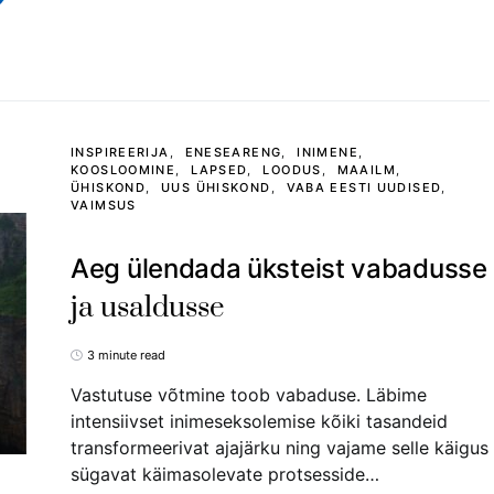
INSPIREERIJA
ENESEARENG
INIMENE
KOOSLOOMINE
LAPSED
LOODUS
MAAILM
ÜHISKOND
UUS ÜHISKOND
VABA EESTI UUDISED
VAIMSUS
Aeg ülendada üksteist vabadusse
ja usaldusse
3 minute read
Vastutuse võtmine toob vabaduse. Läbime
intensiivset inimeseksolemise kõiki tasandeid
transformeerivat ajajärku ning vajame selle käigus
sügavat käimasolevate protsesside…