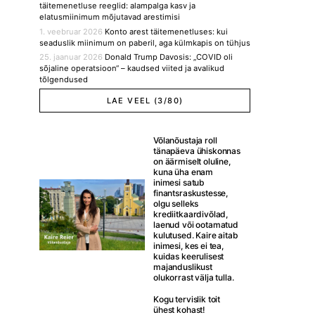
täitemenetluse reeglid: alampalga kasv ja
elatusmiinimum mõjutavad arestimisi
1. veebruar 2026
Konto arest täitemenetluses: kui
seaduslik miinimum on paberil, aga külmkapis on tühjus
25. jaanuar 2026
Donald Trump Davosis: „COVID oli
sõjaline operatsioon“ – kaudsed viited ja avalikud
tõlgendused
LAE VEEL (3/80)
Võlanõustaja roll
tänapäeva ühiskonnas
on äärmiselt oluline,
kuna üha enam
inimesi satub
finantsraskustesse,
olgu selleks
krediitkaardivõlad,
laenud või ootamatud
kulutused. Kaire aitab
inimesi, kes ei tea,
kuidas keerulisest
majanduslikust
olukorrast välja tulla.
Kogu tervislik toit
ühest kohast!