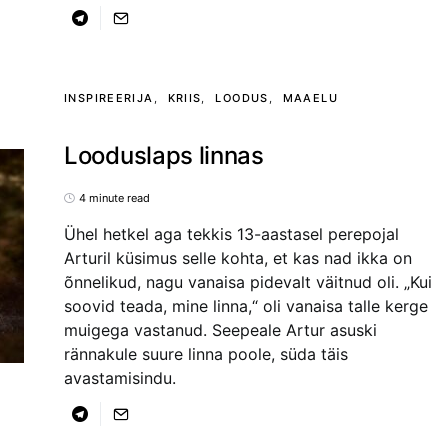
INSPIREERIJA
KRIIS
LOODUS
MAAELU
Looduslaps linnas
4 minute read
Ühel hetkel aga tekkis 13-aastasel perepojal
Arturil küsimus selle kohta, et kas nad ikka on
õnnelikud, nagu vanaisa pidevalt väitnud oli. „Kui
soovid teada, mine linna,“ oli vanaisa talle kerge
muigega vastanud. Seepeale Artur asuski
rännakule suure linna poole, süda täis
avastamisindu.