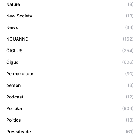
Nature
(8)
New Society
(13)
News
(34)
NÕUANNE
(162)
ÕIGLUS
(254)
Õigus
(606)
Permakultuur
(30)
person
(3)
Podcast
(12)
Poliitika
(904)
Politics
(13)
Pressiteade
(61)