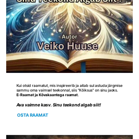
Kui otsid raamatut, mis inspireerib ja aitab sul astuda järgmise
sammu oma vaimsel teekonnal, siis "Kõiksus" on sinu jaoks.
E-Raamat ja Kõvakaantega raamat
.
Ava vaimne kasv. Sinu teekond algab siit!
OSTA RAAMAT