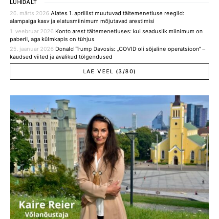
LÜHIDALT
26. märts 2026
Alates 1. aprillist muutuvad täitemenetluse reeglid:
alampalga kasv ja elatusmiinimum mõjutavad arestimisi
1. veebruar 2026
Konto arest täitemenetluses: kui seaduslik miinimum on
paberil, aga külmkapis on tühjus
25. jaanuar 2026
Donald Trump Davosis: „COVID oli sõjaline operatsioon“ –
kaudsed viited ja avalikud tõlgendused
LAE VEEL (3/80)