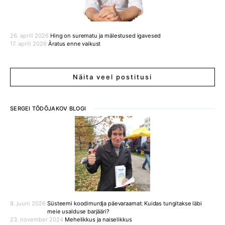
26. aprill 2026
Hing on surematu ja mälestused igavesed
17. aprill 2026
Äratus enne vaikust
Näita veel postitusi
SERGEI TÕDÕJAKOV BLOGI
8. juuni 2026
Süsteemi koodimurdja päevaraamat: Kuidas tungitakse läbi
meie usalduse barjääri?
23. november 2024
Mehelikkus ja naiselikkus