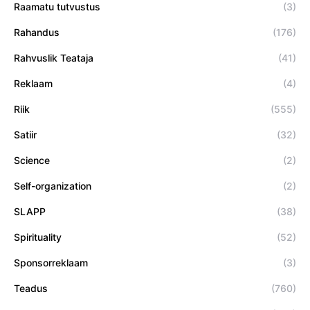
Raamatu tutvustus
(3)
Rahandus
(176)
Rahvuslik Teataja
(41)
Reklaam
(4)
Riik
(555)
Satiir
(32)
Science
(2)
Self-organization
(2)
SLAPP
(38)
Spirituality
(52)
Sponsorreklaam
(3)
Teadus
(760)