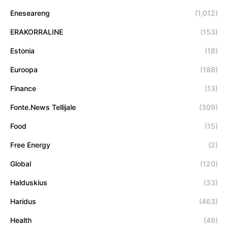
Eneseareng
(1,012)
ERAKORRALINE
(153)
Estonia
(18)
Euroopa
(188)
Finance
(13)
Fonte.News Tellijale
(309)
Food
(15)
Free Energy
(2)
Global
(120)
Halduskius
(33)
Haridus
(463)
Health
(49)