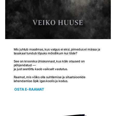
Mis juhtub maailmas, kus valgus ei eksi, pimedus ei mässa ja
tasakaal tundub lõpuks mõistlikum kui tõde?
See on kroonika ühiskonnast, kus kõik otsused on
põhjendatud —
ja just seetõttu kaob vaikselt vastutus.
Raamat, mis võiks olla suhtlemise ja situatsioonide
lahendamise õpik igas koolis ja kodus.
OSTA E-RAAMAT