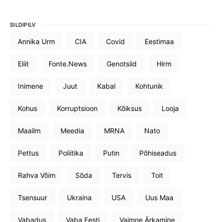
SILDIPILV
Annika Urm
CIA
Covid
Eestimaa
Eliit
Fonte.News
Genotsiid
Hirm
Inimene
Juut
Kabal
Kohtunik
Kohus
Korruptsioon
Kõiksus
Looja
Maailm
Meedia
MRNA
Nato
Pettus
Poliitika
Putin
Põhiseadus
Rahva Võim
Sõda
Tervis
Toit
Tsensuur
Ukraina
USA
Uus Maa
Vabadus
Vaba Eesti
Vaimne Ärkamine