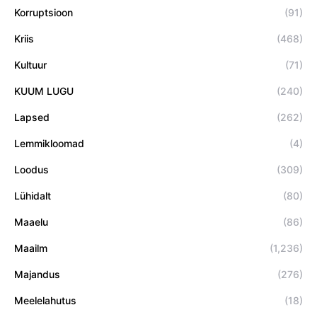
Korruptsioon
(91)
Kriis
(468)
Kultuur
(71)
KUUM LUGU
(240)
Lapsed
(262)
Lemmikloomad
(4)
Loodus
(309)
Lühidalt
(80)
Maaelu
(86)
Maailm
(1,236)
Majandus
(276)
Meelelahutus
(18)