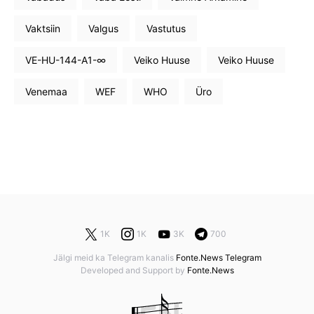
Vaktsiin
Valgus
Vastutus
VE-HU-144-A1-∞
Veiko Huuse
Veiko Huuse
Venemaa
WEF
WHO
Üro
1K
1K
3K
700
Jälgi meid ka Telegram kanalis
Fonte.News Telegram
Developed and Support by
Fonte.News