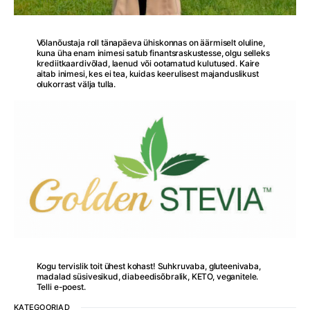
Võlanõustaja roll tänapäeva ühiskonnas on äärmiselt oluline,
kuna üha enam inimesi satub finantsraskustesse, olgu selleks
krediitkaardivõlad, laenud või ootamatud kulutused. Kaire
aitab inimesi, kes ei tea, kuidas keerulisest majanduslikust
olukorrast välja tulla.
Kogu tervislik toit ühest kohast! Suhkruvaba, gluteenivaba,
madalad süsivesikud, diabeedisõbralik, KETO, veganitele.
Telli e-poest.
KATEGOORIAD