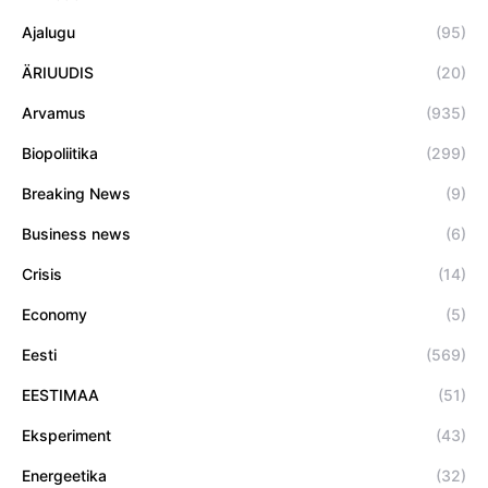
Ajalugu
(95)
ÄRIUUDIS
(20)
Arvamus
(935)
Biopoliitika
(299)
Breaking News
(9)
Business news
(6)
Crisis
(14)
Economy
(5)
Eesti
(569)
EESTIMAA
(51)
Eksperiment
(43)
Energeetika
(32)