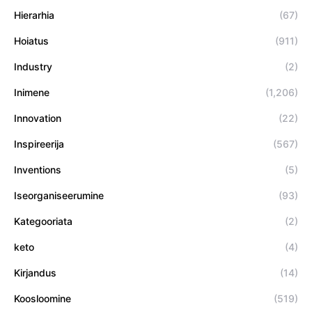
Hierarhia
(67)
Hoiatus
(911)
Industry
(2)
Inimene
(1,206)
Innovation
(22)
Inspireerija
(567)
Inventions
(5)
Iseorganiseerumine
(93)
Kategooriata
(2)
keto
(4)
Kirjandus
(14)
Koosloomine
(519)