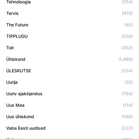
Tehnoloogia
(514)
Tervis
(819)
The Future
(40)
TIPPLUGU
(250)
Toit
(352)
Ühiskond
(1,488)
ÜLESKUTSE
(254)
Uurija
(35)
Uuriv ajakirjandus
(754)
Uus Maa
(114)
Uus ühiskond
(598)
Vaba Eesti uudised
(222)