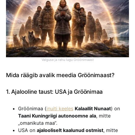
Valguse ja rahu lugu Gröönimaast
Mida räägib avalik meedia Gröönimaast?
1. Ajalooline taust: USA ja Gröönimaa
Gröönimaa (
inuiti keeles
Kalaallit Nunaat
) on
Taani Kuningriigi autonoomne ala
, mitte
„omanikuta maa“.
USA on
ajalooliselt kaalunud ostmist
, mitte