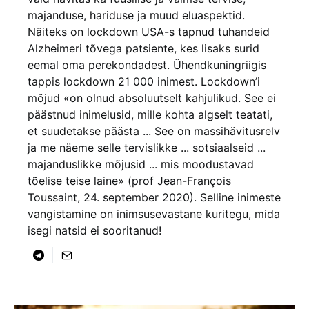
majanduse, hariduse ja muud eluaspektid.
Näiteks on lockdown USA-s tapnud tuhandeid
Alzheimeri tõvega patsiente, kes lisaks surid
eemal oma perekondadest. Ühendkuningriigis
tappis lockdown 21 000 inimest. Lockdown’i
mõjud «on olnud absoluutselt kahjulikud. See ei
päästnud inimelusid, mille kohta algselt teatati,
et suudetakse päästa ... See on massihävitusrelv
ja me näeme selle tervislikke ... sotsiaalseid ...
majanduslikke mõjusid ... mis moodustavad
tõelise teise laine» (prof Jean-François
Toussaint, 24. september 2020). Selline inimeste
vangistamine on inimsusevastane kuritegu, mida
isegi natsid ei sooritanud!