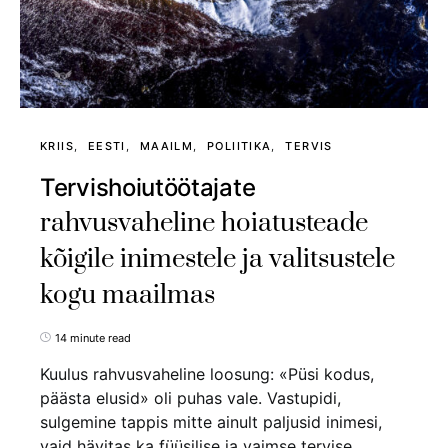
KRIIS
EESTI
MAAILM
POLIITIKA
TERVIS
Tervishoiutöötajate
rahvusvaheline hoiatusteade
kõigile inimestele ja valitsustele
kogu maailmas
14 minute read
Kuulus rahvusvaheline loosung: «Püsi kodus,
päästa elusid» oli puhas vale. Vastupidi,
sulgemine tappis mitte ainult paljusid inimesi,
vaid hävitas ka füüsilise ja vaimse tervise,