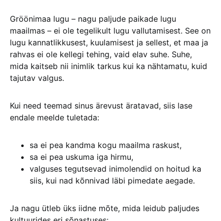
Gröönimaa lugu – nagu paljude paikade lugu
maailmas – ei ole tegelikult lugu vallutamisest. See on
lugu kannatlikkusest, kuulamisest ja sellest, et maa ja
rahvas ei ole kellegi tehing, vaid elav suhe. Suhe,
mida kaitseb nii inimlik tarkus kui ka nähtamatu, kuid
tajutav valgus.
Kui need teemad sinus ärevust äratavad, siis lase
endale meelde tuletada:
sa ei pea kandma kogu maailma raskust,
sa ei pea uskuma iga hirmu,
valguses tegutsevad inimolendid on hoitud ka
siis, kui nad kõnnivad läbi pimedate aegade.
Ja nagu ütleb üks iidne mõte, mida leidub paljudes
kultuurides eri sõnastuses: