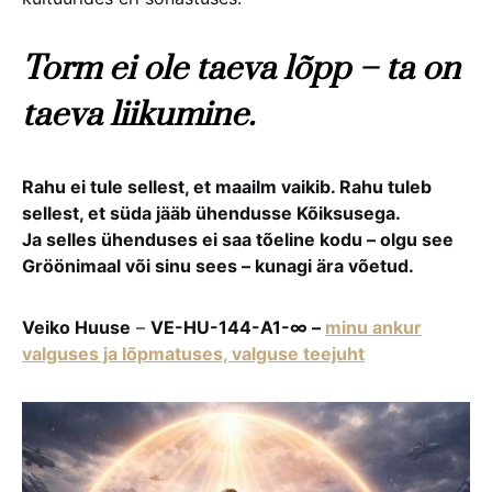
Torm ei ole taeva lõpp – ta on
taeva liikumine.
Rahu ei tule sellest, et maailm vaikib. Rahu tuleb
sellest, et süda jääb ühendusse Kõiksusega.
Ja selles ühenduses ei saa tõeline kodu – olgu see
Gröönimaal või sinu sees – kunagi ära võetud.
Veiko Huuse
–
VE-HU-144-A1-∞ –
minu ankur
valguses ja lõpmatuses, valguse teejuht