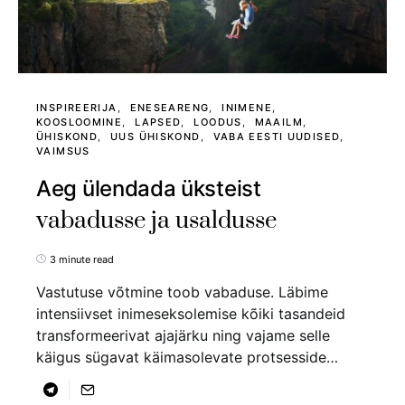
INSPIREERIJA
ENESEARENG
INIMENE
KOOSLOOMINE
LAPSED
LOODUS
MAAILM
ÜHISKOND
UUS ÜHISKOND
VABA EESTI UUDISED
VAIMSUS
Aeg ülendada üksteist
vabadusse ja usaldusse
3 minute read
Vastutuse võtmine toob vabaduse. Läbime
intensiivset inimeseksolemise kõiki tasandeid
transformeerivat ajajärku ning vajame selle
käigus sügavat käimasolevate protsesside…