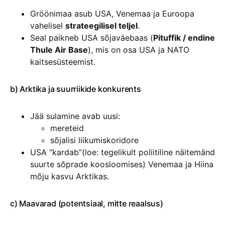
Gröönimaa asub USA, Venemaa ja Euroopa
vahelisel
strateegilisel teljel
.
Seal paikneb USA sõjaväebaas (
Pituffik / endine
Thule Air Base
), mis on osa USA ja NATO
kaitsesüsteemist.
b) Arktika ja suurriikide konkurents
Jää sulamine avab uusi:
mereteid
sõjalisi liikumiskoridore
USA “kardab”(loe: tegelikult poliitiline näitemänd
suurte sõprade koosloomises) Venemaa ja Hiina
mõju kasvu Arktikas.
c) Maavarad (potentsiaal, mitte reaalsus)