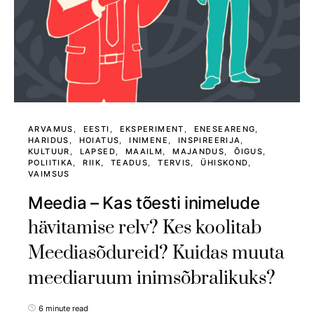
ARVAMUS
EESTI
EKSPERIMENT
ENESEARENG
HARIDUS
HOIATUS
INIMENE
INSPIREERIJA
KULTUUR
LAPSED
MAAILM
MAJANDUS
ÕIGUS
POLIITIKA
RIIK
TEADUS
TERVIS
ÜHISKOND
VAIMSUS
Meedia – Kas tõesti inimelude
hävitamise relv? Kes koolitab
Meediasõdureid? Kuidas muuta
meediaruum inimsõbralikuks?
6 minute read