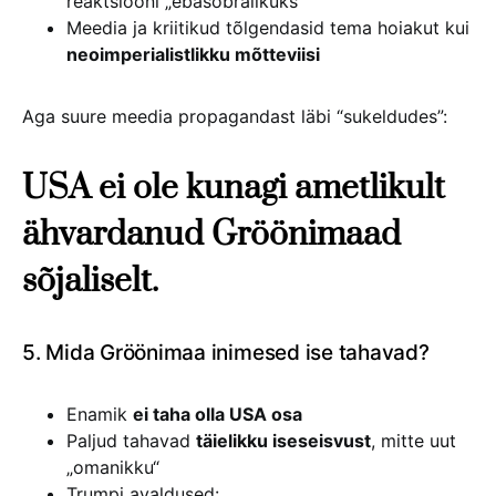
reaktsiooni „ebasõbralikuks“
Meedia ja kriitikud tõlgendasid tema hoiakut kui
neoimperialistlikku mõtteviisi
Aga suure meedia propagandast läbi “sukeldudes”:
USA ei ole kunagi ametlikult
ähvardanud Gröönimaad
sõjaliselt.
5. Mida Gröönimaa inimesed ise tahavad?
Enamik
ei taha olla USA osa
Paljud tahavad
täielikku iseseisvust
, mitte uut
„omanikku“
Trumpi avaldused: