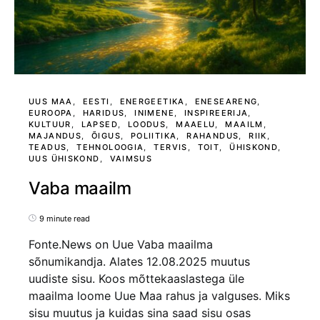
UUS MAA
EESTI
ENERGEETIKA
ENESEARENG
EUROOPA
HARIDUS
INIMENE
INSPIREERIJA
KULTUUR
LAPSED
LOODUS
MAAELU
MAAILM
MAJANDUS
ÕIGUS
POLIITIKA
RAHANDUS
RIIK
TEADUS
TEHNOLOOGIA
TERVIS
TOIT
ÜHISKOND
UUS ÜHISKOND
VAIMSUS
Vaba maailm
9 minute read
Fonte.News on Uue Vaba maailma
sõnumikandja. Alates 12.08.2025 muutus
uudiste sisu. Koos mõttekaaslastega üle
maailma loome Uue Maa rahus ja valguses. Miks
sisu muutus ja kuidas sina saad sisu osas