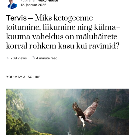
Publisher:
Veiko Huuse
12. jaanuar 2026
Miks ketogeenne
Tervis
toitumine, liikumine ning külma–
kuuma vaheldus on mäluhäirete
korral rohkem kasu kui ravimid?
269 views
4 minute read
YOU MAY ALSO LIKE