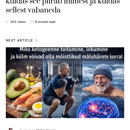
kuidas see piirab inimest ja kuidas
sellest vabaneda
393 views
9 minute read
NEXT ARTICLE