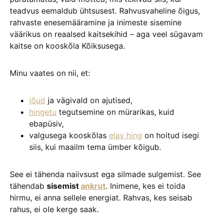
teadvus eemaldub ühtsusest. Rahvusvaheline õigus,
rahvaste enesemääramine ja inimeste sisemine
väärikus on reaalsed kaitsekihid – aga veel sügavam
kaitse on kooskõla Kõiksusega.
Minu vaates on nii, et:
jõud
ja vägivald on ajutised,
hingetu
tegutsemine on mürarikas, kuid
ebapüsiv,
valgusega kooskõlas
elav hing
on hoitud isegi
siis, kui maailm tema ümber kõigub.
See ei tähenda naiivsust ega silmade sulgemist. See
tähendab
sisemist
ankrut
. Inimene, kes ei toida
hirmu, ei anna sellele energiat. Rahvas, kes seisab
rahus, ei ole kerge saak.