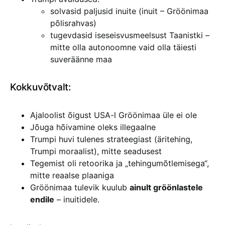
solvasid paljusid inuite (inuit – Gröönimaa
põlisrahvas)
tugevdasid iseseisvusmeelsust Taanistki –
mitte olla autonoomne vaid olla täiesti
suveräänne maa
Kokkuvõtvalt:
Ajaloolist õigust USA-l Gröönimaa üle ei ole
Jõuga hõivamine oleks illegaalne
Trumpi huvi tulenes strateegiast (äritehing,
Trumpi moraalist), mitte seadusest
Tegemist oli retoorika ja „tehingumõtlemisega“,
mitte reaalse plaaniga
Gröönimaa tulevik kuulub
ainult gröönlastele
endile
– inuitidele.