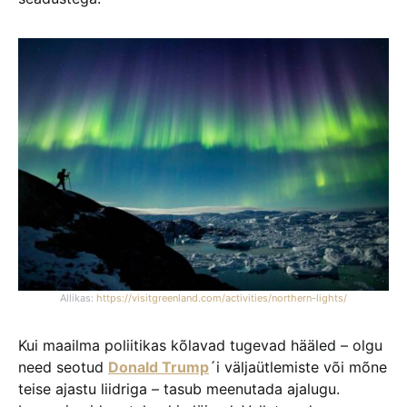
Allikas:
https://visitgreenland.com/activities/northern-lights/
Kui maailma poliitikas kõlavad tugevad hääled – olgu
need seotud
Donald Trump
´i väljaütlemiste või mõne
teise ajastu liidriga – tasub meenutada ajalugu.