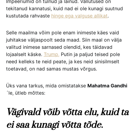
Impeeriumid on tulnud ja läinud. Vallutused on
tekitanud kannatusi, kuid nad ei ole kunagi suutnud
kustutada rahvaste
hinge ega valguse allikat
.
Selle maailma võim pole enam inimeste käes vaid
juhitakse väljaspoolt seda maad. Siin maal on välja
valitud inimese sarnased olendid, kes täidavad
lojaalselt käske.
Trump,
Putin ja paljud teised pole
need kelleks te neid peate, ja kes neid sinisilmselt
toetavad, on nad samas mustas võrgus.
Üks vana tarkus, mida omistatakse
Mahatma Gandhi
´le, ütleb mõttes:
Vägivald võib võtta elu, kuid ta
ei saa kunagi võtta tõde.