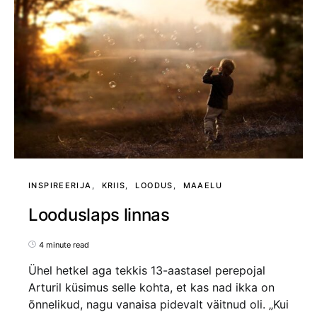
INSPIREERIJA
KRIIS
LOODUS
MAAELU
Looduslaps linnas
4 minute read
Ühel hetkel aga tekkis 13-aastasel perepojal
Arturil küsimus selle kohta, et kas nad ikka on
õnnelikud, nagu vanaisa pidevalt väitnud oli. „Kui