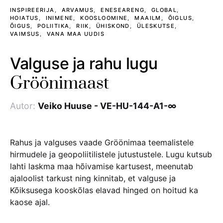
INSPIREERIJA
ARVAMUS
ENESEARENG
GLOBAL
HOIATUS
INIMENE
KOOSLOOMINE
MAAILM
ÕIGLUS
ÕIGUS
POLIITIKA
RIIK
ÜHISKOND
ÜLESKUTSE
VAIMSUS
VANA MAA UUDIS
Valguse ja rahu lugu
Gröönimaast
Autor:
Veiko Huuse - VE-HU-144-A1-∞
Rahus ja valguses vaade Gröönimaa teemalistele
hirmudele ja geopoliitilistele jutustustele. Lugu kutsub
lahti laskma maa hõivamise kartusest, meenutab
ajaloolist tarkust ning kinnitab, et valguse ja
Kõiksusega kooskõlas elavad hinged on hoitud ka
kaose ajal.