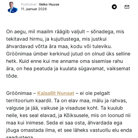
Publisher:
Veiko Huuse
11. jaanuar 2026
On aegu, mil maailm räägib valjult – sõnadega, mis
tekitavad hirmu, ja kujutlustega, mis justkui
ähvardavad võtta ära maa, kodu või tuleviku.
Gröönimaa ümber kerkinud jutud on olnud üks selline
hetk. Kuid enne kui me anname oma sisemise rahu
ära, on hea peatuda ja kuulata sügavamat, vaiksemat
tõde.
Gröönimaa –
Kalaallit Nunaat
– ei ole pelgalt
territoorium kaardil. Ta on elav maa, mälu ja rahvas,
valguse ja jää, vaikuse ja visaduse koht. Ta kuulub
neile, kes seal elavad, ja Kõiksusele, mis on loonud nii
maa kui inimese. Seda ei saa osta, ähvardada ega
jõuga omastada ilma, et see läheks vastuollu elu enda
seadustega.