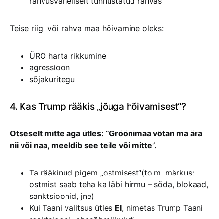
rahvusvaheliselt tunnustatud rahvas
Teise riigi või rahva maa hõivamine oleks:
ÜRO harta rikkumine
agressioon
sõjakuritegu
4. Kas Trump rääkis „jõuga hõivamisest“?
Otseselt mitte aga ütles: “Gröönimaa võtan ma ära
nii või naa, meeldib see teile või mitte”.
Ta rääkinud pigem „ostmisest“(toim. märkus:
ostmist saab teha ka läbi hirmu – sõda, blokaad,
sanktsioonid, jne)
Kui Taani valitsus ütles
EI
, nimetas Trump Taani