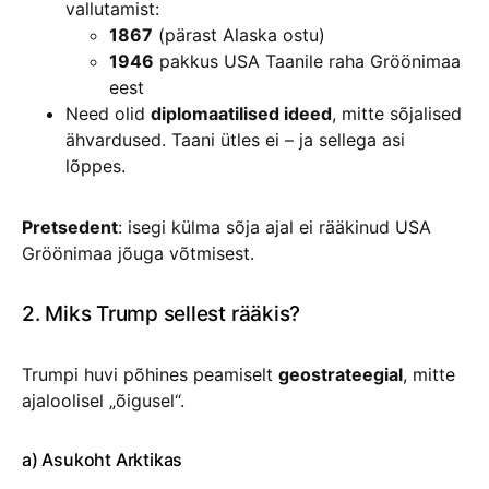
vallutamist:
1867
(pärast Alaska ostu)
1946
pakkus USA Taanile raha Gröönimaa
eest
Need olid
diplomaatilised ideed
, mitte sõjalised
ähvardused. Taani ütles ei – ja sellega asi
lõppes.
Pretsedent
: isegi külma sõja ajal ei rääkinud USA
Gröönimaa jõuga võtmisest.
2. Miks Trump sellest rääkis?
Trumpi huvi põhines peamiselt
geostrateegial
, mitte
ajaloolisel „õigusel“.
a) Asukoht Arktikas