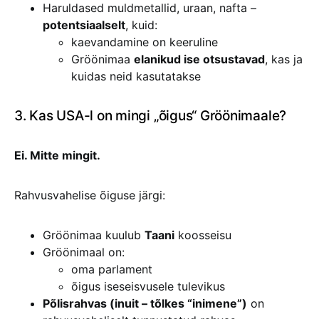
Haruldased muldmetallid, uraan, nafta –
potentsiaalselt
, kuid:
kaevandamine on keeruline
Gröönimaa
elanikud ise otsustavad
, kas ja
kuidas neid kasutatakse
3. Kas USA-l on mingi „õigus“ Gröönimaale?
Ei. Mitte mingit.
Rahvusvahelise õiguse järgi:
Gröönimaa kuulub
Taani
koosseisu
Gröönimaal on:
oma parlament
õigus iseseisvusele tulevikus
Põlisrahvas (inuit – tõlkes “inimene”)
on