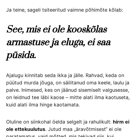
Ja teine, sageli tsiteeritud vaimne põhimõte kõlab:
See, mis ei ole kooskõlas
armastuse ja eluga, ei saa
püsida.
Ajalugu kinnitab seda ikka ja jälle. Rahvad, keda on
püütud murda jõuga, on säilitanud oma keele, laulu ja
palve. Inimesed, kes on jäänud sisemiselt valgusesse,
on leidnud tee läbi kaose – mitte alati ilma kaotuseta,
kuid alati ilma hinge kaotamata.
Oluline on siinkohal öelda selgelt ja rahulikult:
hirm ei
ole ettekuulutus
. Jutud maa „äravõtmisest“ ei ole
paratamatus, vaid mõtted, mis tekivad siis, kui