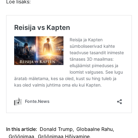
Loe lisaks:
In this article:
Donald Trump
,
Globaalne Rahu
,
Gröönimaa
,
Gröönimaa Hõivamine
,