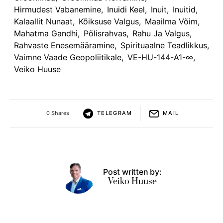
Hirmudest Vabanemine
,
Inuidi Keel
,
Inuit
,
Inuitid
,
Kalaallit Nunaat
,
Kõiksuse Valgus
,
Maailma Võim
,
Mahatma Gandhi
,
Põlisrahvas
,
Rahu Ja Valgus
,
Rahvaste Enesemääramine
,
Spirituaalne Teadlikkus
,
Vaimne Vaade Geopoliitikale
,
VE-HU-144-A1-∞
,
Veiko Huuse
0 Shares
TELEGRAM
MAIL
Post written by:
Veiko Huuse