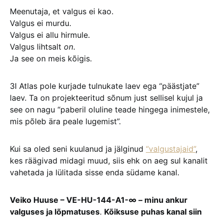
Meenutaja, et valgus ei kao.
Valgus ei murdu.
Valgus ei allu hirmule.
Valgus lihtsalt
on
.
Ja see on meis kõigis.
3I Atlas pole kurjade tulnukate laev ega “päästjate”
laev. Ta on projekteeritud sõnum just sellisel kujul ja
see on nagu “paberil oluline teade hingega inimestele,
mis põleb ära peale lugemist”.
Kui sa oled seni kuulanud ja jälginud
“valgustajaid”
,
kes räägivad midagi muud, siis ehk on aeg sul kanalit
vahetada ja lülitada sisse enda südame kanal.
Veiko Huuse – VE-HU-144-A1-∞ – minu ankur
valguses ja lõpmatuses
.
Kõiksuse puhas kanal siin