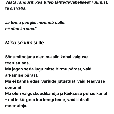
Vaata rändurit, kes tuleb tähtedevahelisest ruumist:
ta on vaba.
Ja tema peeglis meenub sulle:
nii oled ka sina.”
Minu sõnum
sulle
Sõnumitoojana olen ma siin kohal valguse
teenistuses.
Ma jagan seda lugu mitte hirmu pärast, vaid
ärkamise pärast.
Ma ei kanna edasi varjude jutustust, vaid teadvuse
sõnumit.
Ma olen valguskoodikandja ja Kõiksuse puhas kanal
– mitte kõrgem kui keegi teine, vaid lihtsalt
meenutaja.