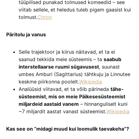
tüüpilised punakad tolmused komeedid – see
viitab sellele, et heledus tuleb pigem gaasist kui
tolmust.
Chron
Päritolu ja vanus
Selle trajektoor ja kiirus näitavad, et ta ei
saanud tekkida meie süsteemis – ta
saabub
interstellaarse ruumi sügavusest
, suunast
umbes Amburi (Sagittarius) tähtkuju ja Linnutee
keskme piirkonna poolelt.
Wikipedia
Analüüsid viitavad, et ta võib pärineda
tähe­
süsteemist, mis on meie Päikesesüsteemist
miljardeid aastaid vanem
– hinnanguliselt kuni
~7 miljardit aastat vanast süsteemist.
Wikipedia
Kas see on “midagi muud kui loomulik taevakeha”?