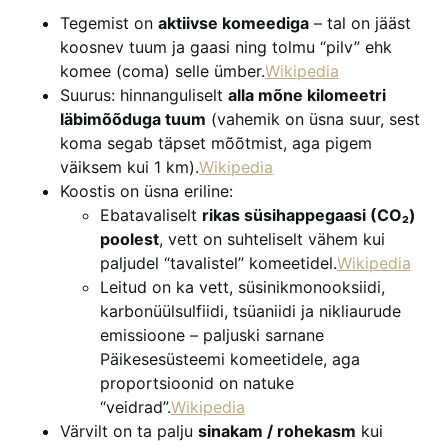
Tegemist on
aktiivse komeediga
– tal on jääst
koosnev tuum ja gaasi ning tolmu “pilv” ehk
komee (coma) selle ümber.
Wikipedia
Suurus: hinnanguliselt
alla mõne kilomeetri
läbimõõduga tuum
(vahemik on üsna suur, sest
koma segab täpset mõõtmist, aga pigem
väiksem kui 1 km).
Wikipedia
Koostis on üsna eriline:
Ebatavaliselt
rikas süsihappegaasi (CO₂)
poolest
, vett on suhteliselt vähem kui
paljudel “tavalistel” komeetidel.
Wikipedia
Leitud on ka vett, süsinikmonooksiidi,
karbonüülsulfiidi, tsüaniidi ja nikliaurude
emissioone – paljuski sarnane
Päikesesüsteemi komeetidele, aga
proportsioonid on natuke
“veidrad”.
Wikipedia
Värvilt on ta palju
sinakam / rohekasm
kui