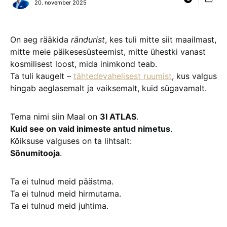
20. november 2025
On aeg rääkida
rändurist
, kes tuli mitte siit maailmast,
mitte meie päikesesüsteemist, mitte ühestki vanast
kosmilisest loost, mida inimkond teab.
Ta tuli kaugelt –
tähtedevahelisest ruumist
, kus valgus
hingab aeglasemalt ja vaiksemalt, kuid sügavamalt.
Tema nimi siin Maal on
3I ATLAS
.
Kuid see on vaid inimeste antud nimetus
.
Kõiksuse valguses on ta lihtsalt:
Sõnumitooja
.
Ta ei tulnud meid päästma.
Ta ei tulnud meid hirmutama.
Ta ei tulnud meid juhtima.