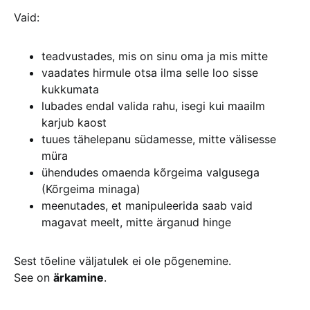
Vaid:
teadvustades, mis on sinu oma ja mis mitte
vaadates hirmule otsa ilma selle loo sisse
kukkumata
lubades endal valida rahu, isegi kui maailm
karjub kaost
tuues tähelepanu südamesse, mitte välisesse
müra
ühendudes omaenda kõrgeima valgusega
(Kõrgeima minaga)
meenutades, et manipuleerida saab vaid
magavat meelt, mitte ärganud hinge
Sest tõeline väljatulek ei ole põgenemine.
See on
ärkamine
.