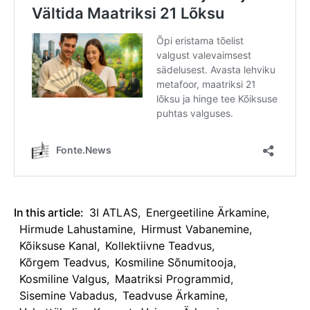
In this article:
3I ATLAS
,
Energeetiline Ärkamine
,
Hirmude Lahustamine
,
Hirmust Vabanemine
,
Kõiksuse Kanal
,
Kollektiivne Teadvus
,
Kõrgem Teadvus
,
Kosmiline Sõnumitooja
,
Kosmiline Valgus
,
Maatriksi Programmid
,
Sisemine Vabadus
,
Teadvuse Ärkamine
,