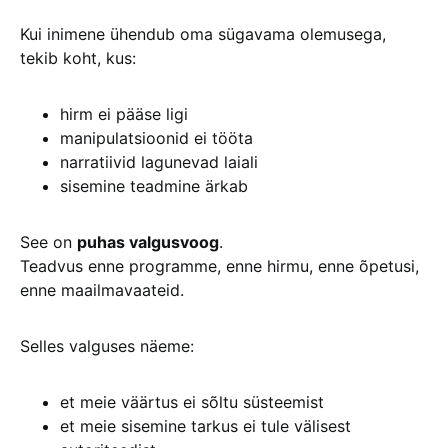
Kui inimene ühendub oma sügavama olemusega,
tekib koht, kus:
hirm ei pääse ligi
manipulatsioonid ei tööta
narratiivid lagunevad laiali
sisemine teadmine ärkab
See on
puhas valgusvoog
.
Teadvus enne programme, enne hirmu, enne õpetusi,
enne maailmavaateid.
Selles valguses näeme:
et meie väärtus ei sõltu süsteemist
et meie sisemine tarkus ei tule välisest