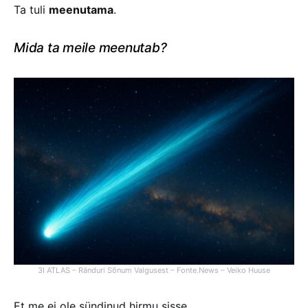
Ta tuli
meenutama
.
Mida ta meile meenutab?
3I ATLAS – Ränduri Sõnum Valgusest – Fonte.News – Veiko Huuse
Et me ei ole sündinud hirmu sisse.