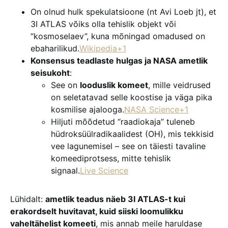
On olnud hulk spekulatsioone (nt Avi Loeb jt), et
3I ATLAS võiks olla tehislik objekt või
“kosmoselaev”, kuna mõningad omadused on
ebaharilikud.
Wikipedia+1
Konsensus teadlaste hulgas ja NASA ametlik
seisukoht
:
See on
looduslik komeet
, mille veidrused
on seletatavad selle koostise ja väga pika
kosmilise ajalooga.
NASA Science+1
Hiljuti mõõdetud “raadiokaja” tuleneb
hüdroksüülradikaalidest (OH), mis tekkisid
vee lagunemisel – see on täiesti tavaline
komeediprotsess, mitte tehislik
signaal.
Live Science
Lühidalt:
ametlik teadus näeb 3I ATLAS-t kui
erakordselt huvitavat, kuid siiski loomulikku
vaheltähelist komeeti
, mis annab meile haruldase