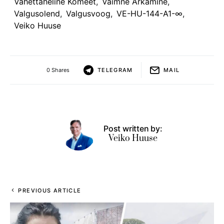
Vahettäheline Komeet
,
Vaimne Ärkamine
,
Valgusolend
,
Valgusvoog
,
VE-HU-144-A1-∞
,
Veiko Huuse
0 Shares
TELEGRAM
MAIL
Post written by:
Veiko Huuse
PREVIOUS ARTICLE