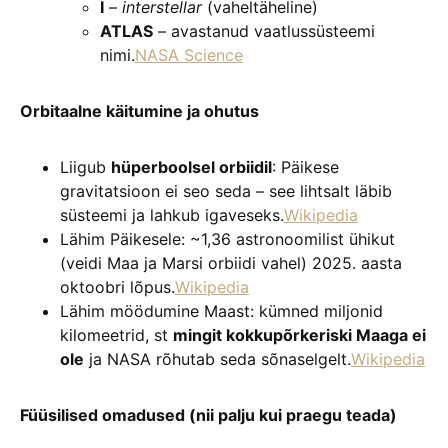
I
–
interstellar
(vaheltäheline)
ATLAS
– avastanud vaatlussüsteemi
nimi.
NASA Science
Orbitaalne käitumine ja ohutus
Liigub
hüperboolsel orbiidil
: Päikese
gravitatsioon ei seo seda – see lihtsalt läbib
süsteemi ja lahkub igaveseks.
Wikipedia
Lähim Päikesele: ~1,36 astronoomilist ühikut
(veidi Maa ja Marsi orbiidi vahel) 2025. aasta
oktoobri lõpus.
Wikipedia
Lähim möödumine Maast: kümned miljonid
kilomeetrid, st
mingit kokkupõrkeriski Maaga ei
ole
ja NASA rõhutab seda sõnaselgelt.
Wikipedia
Füüsilised omadused (nii palju kui praegu teada)