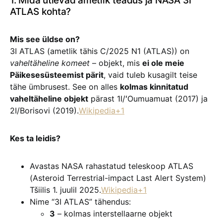
1. Mida ütlevad ametlik teadus ja NASA 3I
ATLAS kohta?
Mis see üldse on?
3I ATLAS (ametlik tähis C/2025 N1 (ATLAS)) on
vaheltäheline komeet
– objekt, mis
ei ole meie
Päikesesüsteemist pärit
, vaid tuleb kusagilt teise
tähe ümbrusest. See on alles
kolmas kinnitatud
vaheltäheline objekt
pärast 1I/ʻOumuamuat (2017) ja
2I/Borisovi (2019).
Wikipedia+1
Kes ta leidis?
Avastas NASA rahastatud teleskoop ATLAS
(Asteroid Terrestrial-impact Last Alert System)
Tšiilis 1. juulil 2025.
Wikipedia+1
Nime “3I ATLAS” tähendus:
3
– kolmas interstellaarne objekt