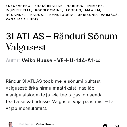
ENESEARENG
ERAKORRALINE
HARIDUS
INIMENE
INSPIREERIJA
KOOSLOOMINE
LOODUS
MAAILM
NÕUANNE
TEADUS
TEHNOLOOGIA
ÜHISKOND
VAIMSUS
VANA MAA UUDIS
3I ATLAS – Ränduri Sõnum
Valgusest
Autor:
Veiko Huuse - VE-HU-144-A1-∞
Rändur 3I ATLAS toob meile sõnumi puhtast
valgusest: ärka hirmu maatriksist, näe läbi
manipulatsioonide ja leia tee tagasi omaenda
teadvuse vabadusse. Valgus ei vaja päästmist – ta
vajab meenutamist.
Publisher:
Veiko Huuse