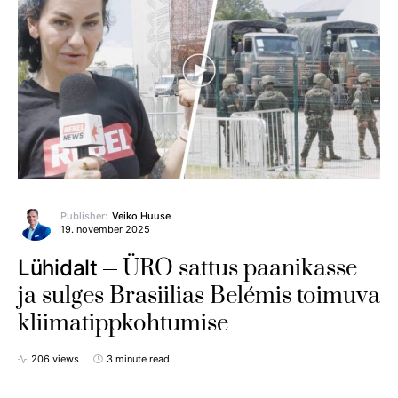
Publisher:
Veiko Huuse
19. november 2025
ÜRO sattus paanikasse
Lühidalt
ja sulges Brasiilias Belémis toimuva
kliimatippkohtumise
206 views
3 minute read