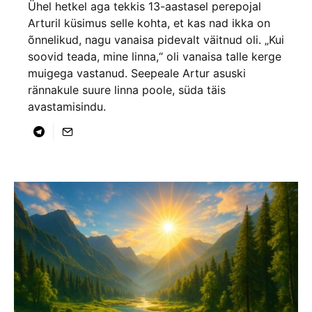
Ühel hetkel aga tekkis 13-aastasel perepojal
Arturil küsimus selle kohta, et kas nad ikka on
õnnelikud, nagu vanaisa pidevalt väitnud oli. „Kui
soovid teada, mine linna,“ oli vanaisa talle kerge
muigega vastanud. Seepeale Artur asuski
rännakule suure linna poole, süda täis
avastamisindu.