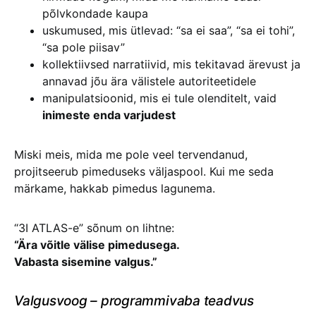
põlvkondade kaupa
uskumused, mis ütlevad: “sa ei saa”, “sa ei tohi”,
“sa pole piisav”
kollektiivsed narratiivid, mis tekitavad ärevust ja
annavad jõu ära välistele autoriteetidele
manipulatsioonid, mis ei tule olenditelt, vaid
inimeste enda varjudest
Miski meis, mida me pole veel tervendanud,
projitseerub pimeduseks väljaspool. Kui me seda
märkame, hakkab pimedus lagunema.
“3I ATLAS-e” sõnum on lihtne:
“Ära võitle välise pimedusega.
Vabasta sisemine valgus.”
Valgusvoog – programmivaba teadvus