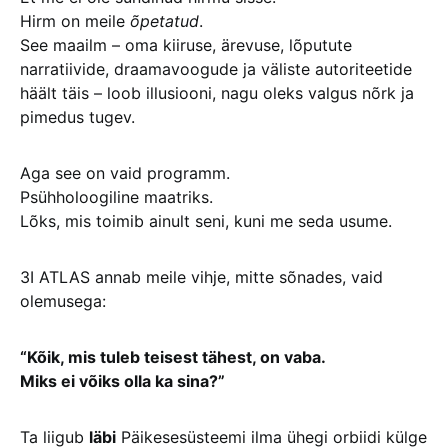
Hirm on meile
õpetatud
.
See maailm – oma kiiruse, ärevuse, lõputute
narratiivide, draamavoogude ja väliste autoriteetide
häält täis – loob illusiooni, nagu oleks valgus nõrk ja
pimedus tugev.
Aga see on vaid programm.
Psühholoogiline maatriks.
Lõks, mis toimib ainult seni, kuni me seda usume.
3I ATLAS annab meile vihje, mitte sõnades, vaid
olemusega:
“Kõik, mis tuleb teisest tähest, on vaba.
Miks ei võiks olla ka sina?”
Ta liigub
läbi
Päikesesüsteemi ilma ühegi orbiidi külge