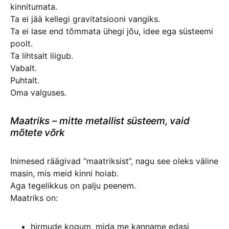
kinnitumata.
Ta ei jää kellegi gravitatsiooni vangiks.
Ta ei lase end tõmmata ühegi jõu, idee ega süsteemi
poolt.
Ta lihtsalt liigub.
Vabalt.
Puhtalt.
Oma valguses.
Maatriks – mitte metallist süsteem, vaid
mõtete võrk
Inimesed räägivad “maatriksist”, nagu see oleks väline
masin, mis meid kinni hoiab.
Aga tegelikkus on palju peenem.
Maatriks on:
hirmude kogum, mida me kanname edasi