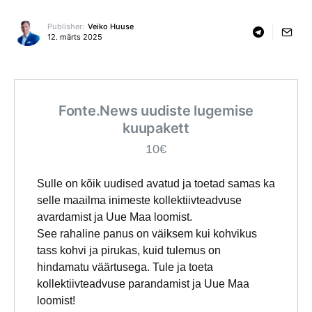
Publisher:
Veiko Huuse
12. märts 2025
Fonte.News uudiste lugemise
kuupakett
10€
Sulle on kõik uudised avatud ja toetad samas ka
selle maailma inimeste kollektiivteadvuse
avardamist ja Uue Maa loomist.
See rahaline panus on väiksem kui kohvikus
tass kohvi ja pirukas, kuid tulemus on
hindamatu väärtusega. Tule ja toeta
kollektiivteadvuse parandamist ja Uue Maa
loomist!