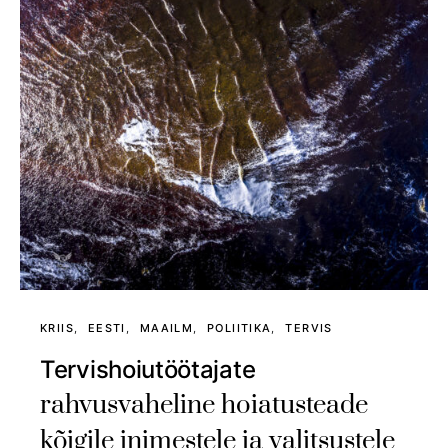
KRIIS
EESTI
MAAILM
POLIITIKA
TERVIS
Tervishoiutöötajate
rahvusvaheline hoiatusteade
kõigile inimestele ja valitsustele