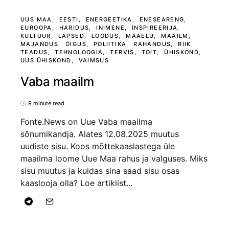
UUS MAA
EESTI
ENERGEETIKA
ENESEARENG
EUROOPA
HARIDUS
INIMENE
INSPIREERIJA
KULTUUR
LAPSED
LOODUS
MAAELU
MAAILM
MAJANDUS
ÕIGUS
POLIITIKA
RAHANDUS
RIIK
TEADUS
TEHNOLOOGIA
TERVIS
TOIT
ÜHISKOND
UUS ÜHISKOND
VAIMSUS
Vaba maailm
9 minute read
Fonte.News on Uue Vaba maailma
sõnumikandja. Alates 12.08.2025 muutus
uudiste sisu. Koos mõttekaaslastega üle
maailma loome Uue Maa rahus ja valguses. Miks
sisu muutus ja kuidas sina saad sisu osas
kaaslooja olla? Loe artiklist...