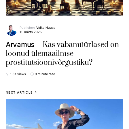
Publisher:
Veiko Huuse
11. märts 2025
Kas vabamüürlased on
Arvamus
loonud ülemaailmse
prostitutsioonivõrgustiku?
1.3K views
9 minute read
NEXT ARTICLE