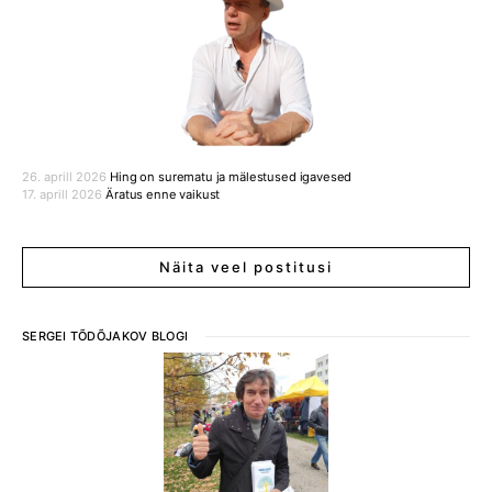
26. aprill 2026
Hing on surematu ja mälestused igavesed
17. aprill 2026
Äratus enne vaikust
Näita veel postitusi
SERGEI TÕDÕJAKOV BLOGI