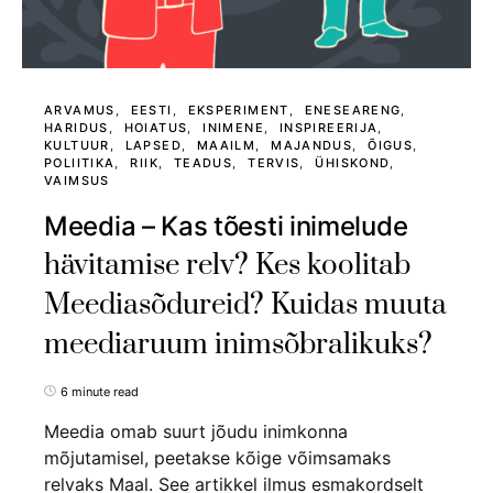
ARVAMUS
EESTI
EKSPERIMENT
ENESEARENG
HARIDUS
HOIATUS
INIMENE
INSPIREERIJA
KULTUUR
LAPSED
MAAILM
MAJANDUS
ÕIGUS
POLIITIKA
RIIK
TEADUS
TERVIS
ÜHISKOND
VAIMSUS
Meedia – Kas tõesti inimelude
hävitamise relv? Kes koolitab
Meediasõdureid? Kuidas muuta
meediaruum inimsõbralikuks?
6 minute read
Meedia omab suurt jõudu inimkonna
mõjutamisel, peetakse kõige võimsamaks
relvaks Maal. See artikkel ilmus esmakordselt