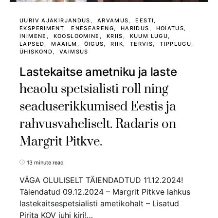
UURIV AJAKIRJANDUS
ARVAMUS
EESTI
EKSPERIMENT
ENESEARENG
HARIDUS
HOIATUS
INIMENE
KOOSLOOMINE
KRIIS
KUUM LUGU
LAPSED
MAAILM
ÕIGUS
RIIK
TERVIS
TIPPLUGU
ÜHISKOND
VAIMSUS
Lastekaitse ametniku ja laste
heaolu spetsialisti roll ning
seaduserikkumised Eestis ja
rahvusvaheliselt. Radaris on
Margrit Pitkve.
13 minute read
VÄGA OLULISELT TÄIENDADTUD 11.12.2024!
Täiendatud 09.12.2024 – Margrit Pitkve lahkus
lastekaitsespetsialisti ametikohalt – Lisatud
Pirita KOV juhi kiri!…