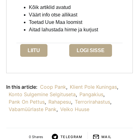
Kõik artiklid avatud
Väärt info otse allikast
Toetad Uue Maa loomist
Aitad lahustada hirme ja kurjust
LIITU
LOGI SISSE
In this article:
Coop Pank
,
Klient Pole Kuningas
,
Konto Sulgemine Selgituseta
,
Pangakius
,
Pank On Pettus
,
Rahapesu
,
Terrorirahastus
,
Vabamüürlaste Pank
,
Veiko Huuse
0 Shares
TELEGRAM
MAIL