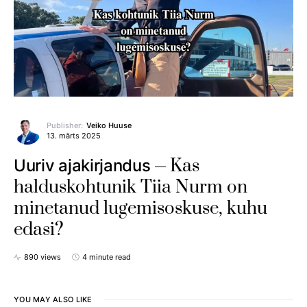
Publisher:
Veiko Huuse
13. märts 2025
Kas
Uuriv ajakirjandus
halduskohtunik Tiia Nurm on
minetanud lugemisoskuse, kuhu
edasi?
890 views
4 minute read
YOU MAY ALSO LIKE