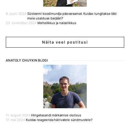
8. juuni 2026
Süsteemi koodimurdja päevaraamat: Kuidas tungitakse läbi
meie usalduse barjääri?
23. november 2024
Mehelikkus ja naiselikkus
Näita veel postitusi
ANATOLY CHUYKIN BLOGI
11. august 2024
Hingetasandi märkamise olulisus
17. mai 2024
Kuidas reageerida häirivatele sündmustele?