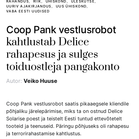
RAHANDUS
RIIK
ÜHISKOND
ÜLESKUTSE
UURIV AJAKIRJANDUS
UUS ÜHISKOND
VABA EESTI UUDISED
Coop Pank vestlusrobot
kahtlustab Delice
rahapesus ja sulges
toiduostleja pangakonto
Autor:
Veiko Huuse
Coop Pank vestlusrobot saatis pikaaegsele kliendile
põhjaliku järelepärimise, miks ta on ostnud Delice
Solarise poest ja teistelt Eesti tuntud ettevõtetelt
tooteid ja teenuseid. Päringu põhjuseks oli rahapesu
ja terrorirahastamise kahtlustus.