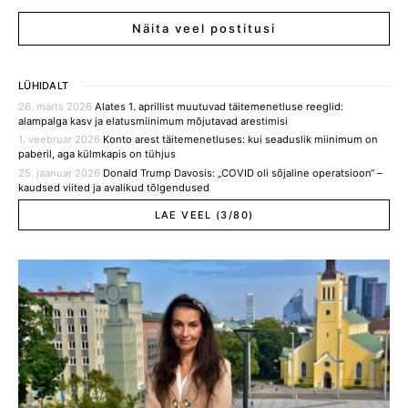
Näita veel postitusi
LÜHIDALT
26. märts 2026
Alates 1. aprillist muutuvad täitemenetluse reeglid:
alampalga kasv ja elatusmiinimum mõjutavad arestimisi
1. veebruar 2026
Konto arest täitemenetluses: kui seaduslik miinimum on
paberil, aga külmkapis on tühjus
25. jaanuar 2026
Donald Trump Davosis: „COVID oli sõjaline operatsioon“ –
kaudsed viited ja avalikud tõlgendused
LAE VEEL (3/80)