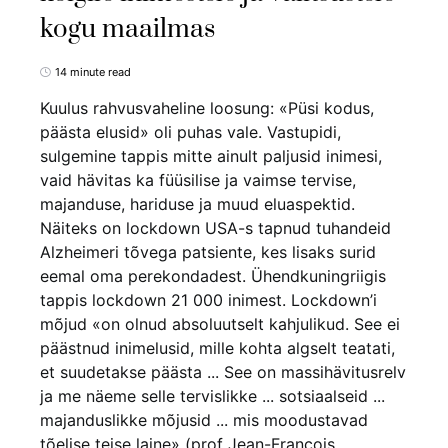
kogu maailmas
14 minute read
Kuulus rahvusvaheline loosung: «Püsi kodus,
päästa elusid» oli puhas vale. Vastupidi,
sulgemine tappis mitte ainult paljusid inimesi,
vaid hävitas ka füüsilise ja vaimse tervise,
majanduse, hariduse ja muud eluaspektid.
Näiteks on lockdown USA-s tapnud tuhandeid
Alzheimeri tõvega patsiente, kes lisaks surid
eemal oma perekondadest. Ühendkuningriigis
tappis lockdown 21 000 inimest. Lockdown’i
mõjud «on olnud absoluutselt kahjulikud. See ei
päästnud inimelusid, mille kohta algselt teatati,
et suudetakse päästa ... See on massihävitusrelv
ja me näeme selle tervislikke ... sotsiaalseid ...
majanduslikke mõjusid ... mis moodustavad
tõelise teise laine» (prof Jean-François