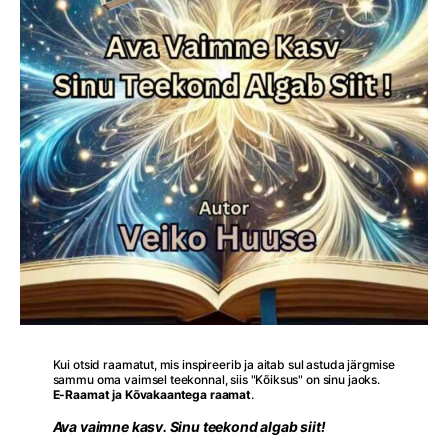
Kui otsid raamatut, mis inspireerib ja aitab sul astuda järgmise
sammu oma vaimsel teekonnal, siis "Kõiksus" on sinu jaoks.
E-Raamat ja Kõvakaantega raamat
.
Ava vaimne kasv. Sinu teekond algab siit!