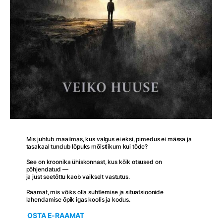
Mis juhtub maailmas, kus valgus ei eksi, pimedus ei mässa ja
tasakaal tundub lõpuks mõistlikum kui tõde?
See on kroonika ühiskonnast, kus kõik otsused on
põhjendatud —
ja just seetõttu kaob vaikselt vastutus.
Raamat, mis võiks olla suhtlemise ja situatsioonide
lahendamise õpik igas koolis ja kodus.
OSTA E-RAAMAT