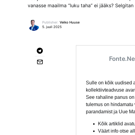
vanasse maailma “luku taha” ei jääks? Selgita
Publisher:
Veiko Huuse
5. juuli 2025
Fonte.Ne
Sulle on kõik uudised 
kollektiivteadvuse ava
See rahaline panus on 
tulemus on hindamatu v
parandamist ja Uue Ma
Kõik artiklid avat
Väärt info otse al