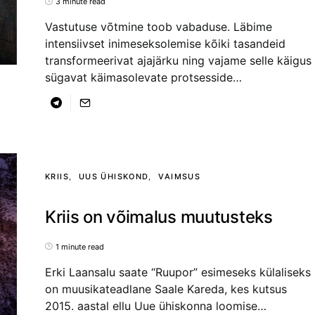
3 minute read
Vastutuse võtmine toob vabaduse. Läbime
intensiivset inimeseksolemise kõiki tasandeid
transformeerivat ajajärku ning vajame selle käigus
sügavat käimasolevate protsesside…
KRIIS
UUS ÜHISKOND
VAIMSUS
Kriis on võimalus muutusteks
1 minute read
Erki Laansalu saate “Ruupor” esimeseks külaliseks
on muusikateadlane Saale Kareda, kes kutsus
2015. aastal ellu Uue ühiskonna loomise…