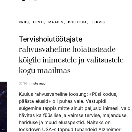
KRIIS
EESTI
MAAILM
POLIITIKA
TERVIS
Tervishoiutöötajate
rahvusvaheline hoiatusteade
kõigile inimestele ja valitsustele
kogu maailmas
14 minute read
Kuulus rahvusvaheline loosung: «Püsi kodus,
päästa elusid» oli puhas vale. Vastupidi,
sulgemine tappis mitte ainult paljusid inimesi, vaid
hävitas ka füüsilise ja vaimse tervise, majanduse,
hariduse ja muud eluaspektid. Näiteks on
lockdown USA-s tapnud tuhandeid Alzheimeri