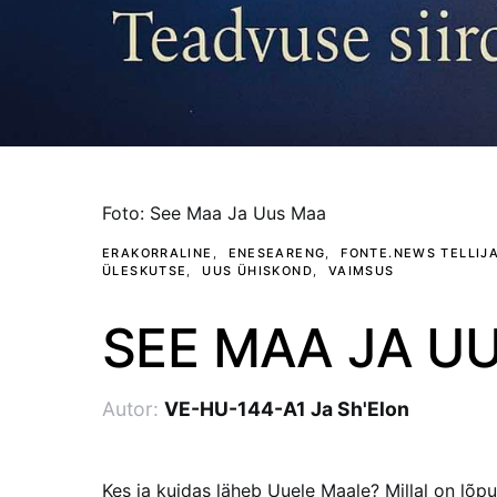
foto: see maa ja uus maa
ERAKORRALINE
ENESEARENG
FONTE.NEWS TELLIJ
ÜLESKUTSE
UUS ÜHISKOND
VAIMSUS
SEE MAA JA U
Autor:
VE-HU-144-A1 Ja Sh'Elon
Kes ja kuidas läheb Uuele Maale? Millal on lõp