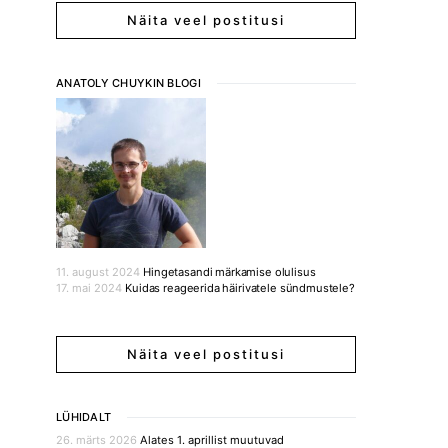
Näita veel postitusi
ANATOLY CHUYKIN BLOGI
11. august 2024
Hingetasandi märkamise olulisus
17. mai 2024
Kuidas reageerida häirivatele sündmustele?
Näita veel postitusi
LÜHIDALT
26. märts 2026
Alates 1. aprillist muutuvad