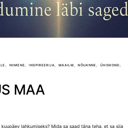
ALE
INIMENE
INSPIREERIJA
MAAILM
NÕUANNE
ÜHISKOND
US MAA
u kuupäev lahkumiseks? Mida sa saad täna teha, et sa siia