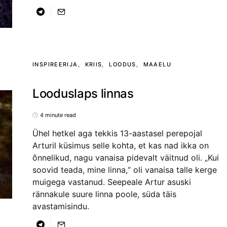
INSPIREERIJA
KRIIS
LOODUS
MAAELU
Looduslaps linnas
4 minute read
Ühel hetkel aga tekkis 13-aastasel perepojal
Arturil küsimus selle kohta, et kas nad ikka on
õnnelikud, nagu vanaisa pidevalt väitnud oli. „Kui
soovid teada, mine linna,“ oli vanaisa talle kerge
muigega vastanud. Seepeale Artur asuski
rännakule suure linna poole, süda täis
avastamisindu.