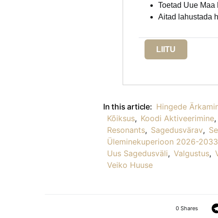
Toetad Uue Maa 
Aitad lahustada h
LIITU
In this article:
Hingede Ärkami
Kõiksus
,
Koodi Aktiveerimine
,
Resonants
,
Sagedusvärav
,
Se
Üleminekuperioon 2026-2033
Uus Sagedusväli
,
Valgustus
,
Veiko Huuse
0 Shares