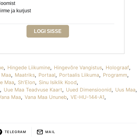
loomist
irme ja kurjust
LOGI SISSE
ne
,
Hingede Liikumine
,
Hingevõre Vangistus
,
Holograaf
,
Maa
,
Maatriks
,
Portaal
,
Portaalis Liikuma
,
Programm
,
e Maa
,
Sh'Elon
,
Sinu Isiklik Kood
,
,
Uue Maa Teadvuse Kaart
,
Uued Dimensioonid
,
Uus Maa
,
Vana Maa
,
Vana Maa Ununeb
,
VE-HU-144-A1
,
TELEGRAM
MAIL