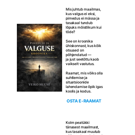
Mis juhtub maailmas,
kus valgus ei eksi,
pimedus ei mässa ja
tasakaal tundub
lõpuks mõistlikum kui
tõde?
See on kroonika
ühiskonnast, kus kõik
otsused on
põhjendatud —
ja just seetõttu kaob
vaikselt vastutus.
Raamat, mis võiks olla
suhtlemise ja
situatsioonide
lahendamise õpik igas
koolis ja kodus.
OSTA E-RAAMAT
Kolm peatükki
tänasest maailmast,
kus tasakaal muutub