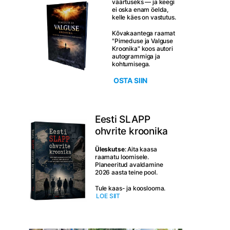
väärtuseks — ja keegi
ei oska enam öelda,
kelle käes on vastutus.
Kõvakaantega raamat
"Pimeduse ja Valguse
Kroonika" koos autori
autogrammiga ja
kohtumisega.
OSTA SIIN
Eesti SLAPP
ohvrite kroonika
Üleskutse
: Aita kaasa
raamatu loomisele.
Planeeritud avaldamine
2026 aasta teine pool.
Tule kaas- ja kooslooma.
LOE SIIT