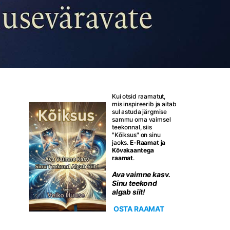
Kui otsid raamatut,
mis inspireerib ja aitab
sul astuda järgmise
sammu oma vaimsel
teekonnal, siis
"Kõiksus" on sinu
jaoks.
E-Raamat ja
Kõvakaantega
raamat
.
Ava vaimne kasv.
Sinu teekond
algab siit!
OSTA RAAMAT