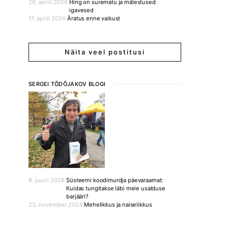
26. aprill 2026
Hing on surematu ja mälestused
igavesed
17. aprill 2026
Äratus enne vaikust
Näita veel postitusi
SERGEI TÕDÕJAKOV BLOGI
8. juuni 2026
Süsteemi koodimurdja päevaraamat:
Kuidas tungitakse läbi meie usalduse
barjääri?
23. november 2024
Mehelikkus ja naiselikkus