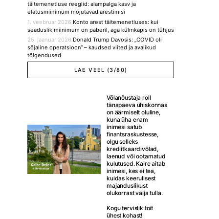
täitemenetluse reeglid: alampalga kasv ja
elatusmiinimum mõjutavad arestimisi
1. veebruar 2026
Konto arest täitemenetluses: kui
seaduslik miinimum on paberil, aga külmkapis on tühjus
25. jaanuar 2026
Donald Trump Davosis: „COVID oli
sõjaline operatsioon“ – kaudsed viited ja avalikud
tõlgendused
LAE VEEL (3/80)
Võlanõustaja roll
tänapäeva ühiskonnas
on äärmiselt oluline,
kuna üha enam
inimesi satub
finantsraskustesse,
olgu selleks
krediitkaardivõlad,
laenud või ootamatud
kulutused. Kaire aitab
inimesi, kes ei tea,
kuidas keerulisest
majanduslikust
olukorrast välja tulla.
Kogu tervislik toit
ühest kohast!