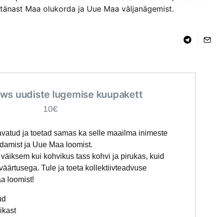
n tänast Maa olukorda ja Uue Maa väljanägemist.
ws uudiste lugemise kuupakett
10€
avatud ja toetad samas ka selle maailma inimeste
rdamist ja Uue Maa loomist.
väiksem kui kohvikus tass kohvi ja pirukas, kuid
äärtusega. Tule ja toeta kollektiivteadvuse
a loomist!
ud
likast