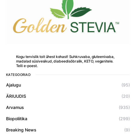
Kogu tervislik toit ühest kohast! Suhkruvaba, gluteenivaba,
madalad süsivesikud, diabeedisõbralik, KETO, veganitele.
Telli e-poest.
KATEGOORIAD
Ajalugu
(95)
ÄRIUUDIS
(20)
Arvamus
(935)
Biopoliitika
(299)
Breaking News
(9)