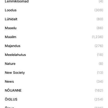
Lemmikloomad
(4)
Loodus
(309)
Lühidalt
(80)
Maaelu
(86)
Maailm
(1,236)
Majandus
(276)
Meelelahutus
(18)
Nature
(8)
New Society
(13)
News
(34)
NÕUANNE
(162)
ÕIGLUS
(254)