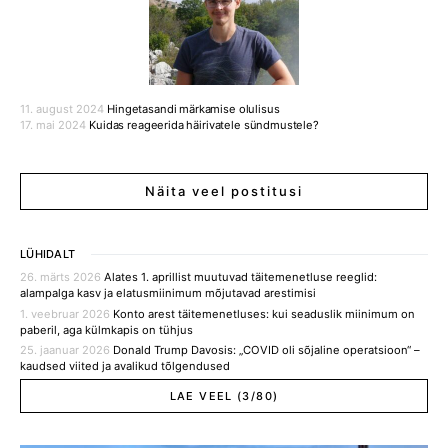
11. august 2024
Hingetasandi märkamise olulisus
17. mai 2024
Kuidas reageerida häirivatele sündmustele?
Näita veel postitusi
LÜHIDALT
26. märts 2026
Alates 1. aprillist muutuvad täitemenetluse reeglid:
alampalga kasv ja elatusmiinimum mõjutavad arestimisi
1. veebruar 2026
Konto arest täitemenetluses: kui seaduslik miinimum on
paberil, aga külmkapis on tühjus
25. jaanuar 2026
Donald Trump Davosis: „COVID oli sõjaline operatsioon“ –
kaudsed viited ja avalikud tõlgendused
LAE VEEL (3/80)