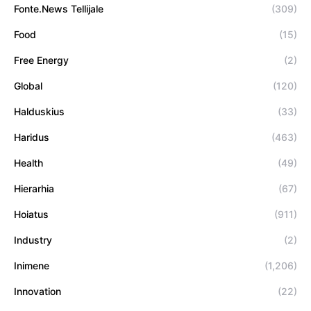
Fonte.News Tellijale
(309)
Food
(15)
Free Energy
(2)
Global
(120)
Halduskius
(33)
Haridus
(463)
Health
(49)
Hierarhia
(67)
Hoiatus
(911)
Industry
(2)
Inimene
(1,206)
Innovation
(22)