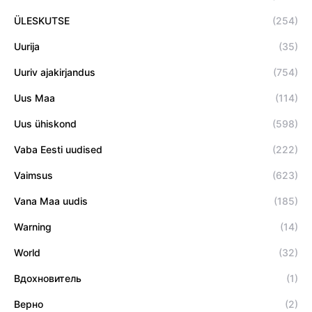
ÜLESKUTSE
(254)
Uurija
(35)
Uuriv ajakirjandus
(754)
Uus Maa
(114)
Uus ühiskond
(598)
Vaba Eesti uudised
(222)
Vaimsus
(623)
Vana Maa uudis
(185)
Warning
(14)
World
(32)
Вдохновитель
(1)
Верно
(2)