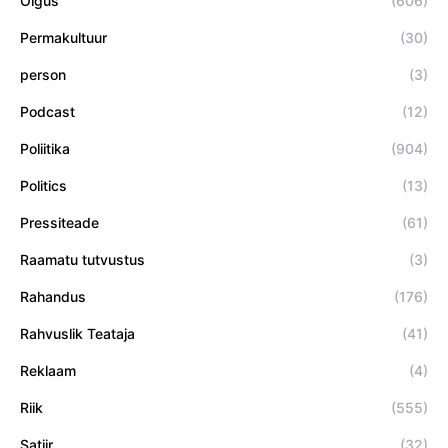
Õigus
(606)
Permakultuur
(30)
person
(3)
Podcast
(12)
Poliitika
(904)
Politics
(13)
Pressiteade
(61)
Raamatu tutvustus
(3)
Rahandus
(176)
Rahvuslik Teataja
(41)
Reklaam
(4)
Riik
(555)
Satiir
(32)