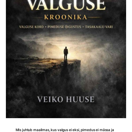
Mis juhtub maailmas, kus valgus ei eksi, pimedus ei mässa ja