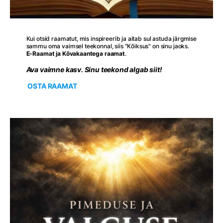
Kui otsid raamatut, mis inspireerib ja aitab sul astuda järgmise
sammu oma vaimsel teekonnal, siis "Kõiksus" on sinu jaoks.
E-Raamat ja Kõvakaantega raamat
.
Ava vaimne kasv. Sinu teekond algab siit!
OSTA RAAMAT