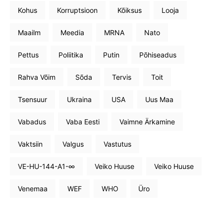
Kohus
Korruptsioon
Kõiksus
Looja
Maailm
Meedia
MRNA
Nato
Pettus
Poliitika
Putin
Põhiseadus
Rahva Võim
Sõda
Tervis
Toit
Tsensuur
Ukraina
USA
Uus Maa
Vabadus
Vaba Eesti
Vaimne Ärkamine
Vaktsiin
Valgus
Vastutus
VE-HU-144-A1-∞
Veiko Huuse
Veiko Huuse
Venemaa
WEF
WHO
Üro