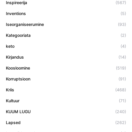
Inspireerija
(567)
Inventions
(5)
Iseorganiseerumine
(93)
Kategooriata
(2)
keto
(4)
Kirjandus
(14)
Koosloomine
(519)
Korruptsioon
(91)
Kriis
(468)
Kultuur
(71)
KUUM LUGU
(240)
Lapsed
(262)