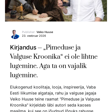
Publisher:
Veiko Huuse
23. veebruar 2026
„Pimeduse ja
Kirjandus
Valguse Kroonika“ ei ole lihtne
lugemine. Aga ta on vajalik
lugemine.
Elukogenud koolitaja, looja, inspireerija, Vaba
Eesti liikumise algataja, rahu ja valguse jagaja
Veiko Huuse teine raamat "Pimeduse ja Valguse
Kroonika" kirjeldab läbi autori seda kaoses
maailma, kui see on jõudnud lõpuks rahusse.