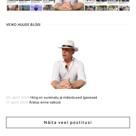
VEIKO HUUSE BLOGI
26. aprill 2026
Hing on surematu ja mälestused igavesed
17. aprill 2026
Äratus enne vaikust
Näita veel postitusi