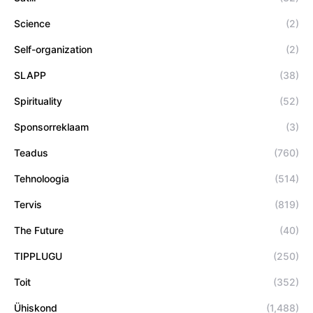
Science
(2)
Self-organization
(2)
SLAPP
(38)
Spirituality
(52)
Sponsorreklaam
(3)
Teadus
(760)
Tehnoloogia
(514)
Tervis
(819)
The Future
(40)
TIPPLUGU
(250)
Toit
(352)
Ühiskond
(1,488)