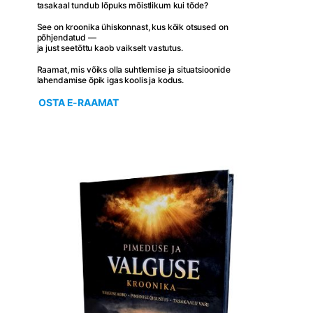
tasakaal tundub lõpuks mõistlikum kui tõde?
See on kroonika ühiskonnast, kus kõik otsused on
põhjendatud —
ja just seetõttu kaob vaikselt vastutus.
Raamat, mis võiks olla suhtlemise ja situatsioonide
lahendamise õpik igas koolis ja kodus.
OSTA E-RAAMAT