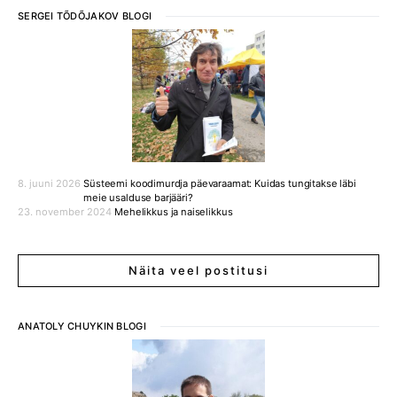
SERGEI TÕDÕJAKOV BLOGI
8. juuni 2026
Süsteemi koodimurdja päevaraamat: Kuidas tungitakse läbi
meie usalduse barjääri?
23. november 2024
Mehelikkus ja naiselikkus
Näita veel postitusi
ANATOLY CHUYKIN BLOGI