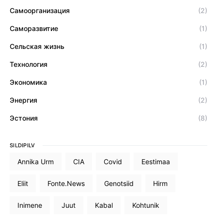
Самоорганизация
(2)
Саморазвитие
(1)
Сельская жизнь
(1)
Технология
(2)
Экономика
(1)
Энергия
(2)
Эстония
(8)
SILDIPILV
Annika Urm
CIA
Covid
Eestimaa
Eliit
Fonte.News
Genotsiid
Hirm
Inimene
Juut
Kabal
Kohtunik