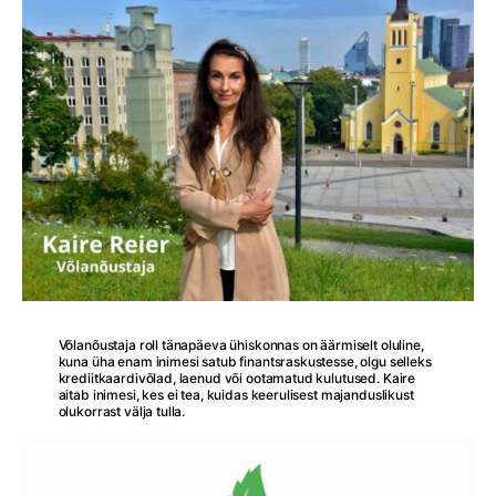
Võlanõustaja roll tänapäeva ühiskonnas on äärmiselt oluline,
kuna üha enam inimesi satub finantsraskustesse, olgu selleks
krediitkaardivõlad, laenud või ootamatud kulutused. Kaire
aitab inimesi, kes ei tea, kuidas keerulisest majanduslikust
olukorrast välja tulla.