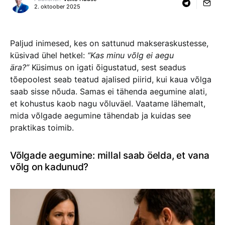
2. oktoober 2025
Paljud inimesed, kes on sattunud makseraskustesse,
küsivad ühel hetkel:
“Kas minu võlg ei aegu
ära?”
Küsimus on igati õigustatud, sest seadus
tõepoolest seab teatud ajalised piirid, kui kaua võlga
saab sisse nõuda. Samas ei tähenda aegumine alati,
et kohustus kaob nagu võluväel. Vaatame lähemalt,
mida võlgade aegumine tähendab ja kuidas see
praktikas toimib.
Võlgade aegumine: millal saab öelda, et vana
võlg on kadunud?