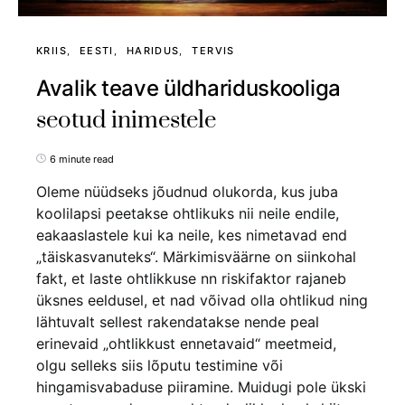
KRIIS
EESTI
HARIDUS
TERVIS
Avalik teave üldhariduskooliga
seotud inimestele
6 minute read
Oleme nüüdseks jõudnud olukorda, kus juba
koolilapsi peetakse ohtlikuks nii neile endile,
eakaaslastele kui ka neile, kes nimetavad end
„täiskasvanuteks“. Märkimisväärne on siinkohal
fakt, et laste ohtlikkuse nn riskifaktor rajaneb
üksnes eeldusel, et nad võivad olla ohtlikud ning
lähtuvalt sellest rakendatakse nende peal
erinevaid „ohtlikkust ennetavaid“ meetmeid,
olgu selleks siis lõputu testimine või
hingamisvabaduse piiramine. Muidugi pole ükski