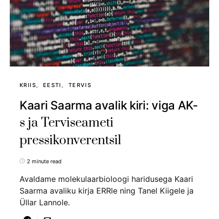
KRIIS
EESTI
TERVIS
Kaari Saarma avalik kiri: viga AK-
s ja Terviseameti
pressikonverentsil
2 minute read
Avaldame molekulaarbioloogi haridusega Kaari
Saarma avaliku kirja ERRle ning Tanel Kiigele ja
Üllar Lannole.