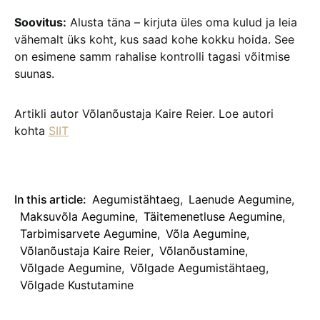
Soovitus:
Alusta täna – kirjuta üles oma kulud ja leia
vähemalt üks koht, kus saad kohe kokku hoida. See
on esimene samm rahalise kontrolli tagasi võitmise
suunas.
Artikli autor Võlanõustaja Kaire Reier. Loe autori
kohta
SIIT
In this article:
Aegumistähtaeg
,
Laenude Aegumine
,
Maksuvõla Aegumine
,
Täitemenetluse Aegumine
,
Tarbimisarvete Aegumine
,
Võla Aegumine
,
Võlanõustaja Kaire Reier
,
Võlanõustamine
,
Võlgade Aegumine
,
Võlgade Aegumistähtaeg
,
Võlgade Kustutamine