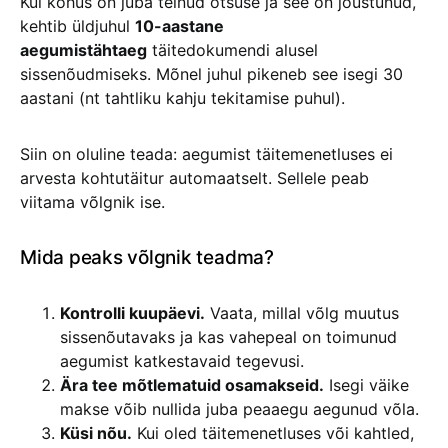
Kui kohus on juba teinud otsuse ja see on jõustunud,
kehtib üldjuhul
10-aastane
aegumistähtaeg
täitedokumendi alusel
sissenõudmiseks. Mõnel juhul pikeneb see isegi 30
aastani (nt tahtliku kahju tekitamise puhul).
Siin on oluline teada: aegumist täitemenetluses ei
arvesta kohtutäitur automaatselt. Sellele peab
viitama võlgnik ise.
Mida peaks võlgnik teadma?
Kontrolli kuupäevi.
Vaata, millal võlg muutus
sissenõutavaks ja kas vahepeal on toimunud
aegumist katkestavaid tegevusi.
Ära tee mõtlematuid osamakseid.
Isegi väike
makse võib nullida juba peaaegu aegunud võla.
Küsi nõu.
Kui oled täitemenetluses või kahtled,