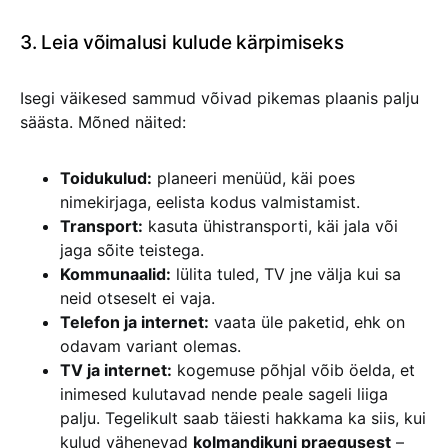
3. Leia võimalusi kulude kärpimiseks
Isegi väikesed sammud võivad pikemas plaanis palju
säästa. Mõned näited:
Toidukulud:
planeeri menüüd, käi poes
nimekirjaga, eelista kodus valmistamist.
Transport:
kasuta ühistransporti, käi jala või
jaga sõite teistega.
Kommunaalid:
lülita tuled, TV jne välja kui sa
neid otseselt ei vaja.
Telefon ja internet:
vaata üle paketid, ehk on
odavam variant olemas.
TV ja internet:
kogemuse põhjal võib öelda, et
inimesed kulutavad nende peale sageli liiga
palju. Tegelikult saab täiesti hakkama ka siis, kui
kulud vähenevad
kolmandikuni praegusest
–