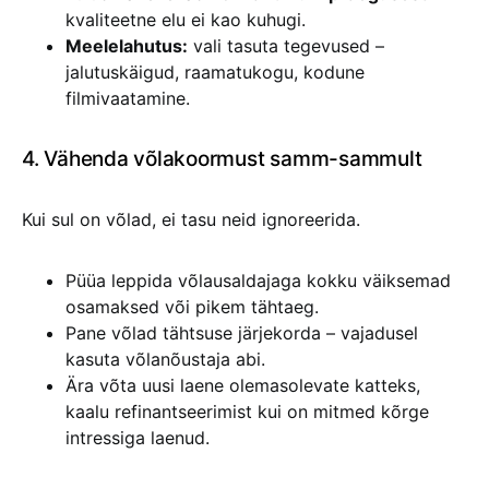
kvaliteetne elu ei kao kuhugi.
Meelelahutus:
vali tasuta tegevused –
jalutuskäigud, raamatukogu, kodune
filmivaatamine.
4. Vähenda võlakoormust samm-sammult
Kui sul on võlad, ei tasu neid ignoreerida.
Püüa leppida võlausaldajaga kokku väiksemad
osamaksed või pikem tähtaeg.
Pane võlad tähtsuse järjekorda – vajadusel
kasuta võlanõustaja abi.
Ära võta uusi laene olemasolevate katteks,
kaalu refinantseerimist kui on mitmed kõrge
intressiga laenud.