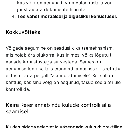
kas võlg on aegunud, võib võlanõustaja või
jurist aidata dokumente hinnata.
Tee vahet moraalsel ja õiguslikul kohustusel.
Kokkuvõtteks
Võlgade aegumine on seaduslik kaitsemehhanism,
mis hoiab ära olukorra, kus inimesi võiks lõputult
vanade kohustustega survestada. Samas on
aegumise loogika täis erandeid ja nüansse – seetõttu
ei tasu loota pelgalt “aja möödumisele”. Kui sul on
kahtlus, kas sinu võlg on aegunud, tasub see alati üle
kontrollida.
Kaire Reier annab nõu kulude kontrolli alla
saamisel:
Kuidas pidada eelarvet ja vähendada kulusid: praktiline