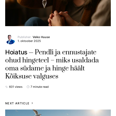
Publisher:
Veiko Huuse
1. oktoober 2025
Pendli ja ennustajate
Hoiatus
ohud hingeteel – miks usaldada
oma südame ja hinge häält
Kõiksuse valguses
601 views
7 minute read
NEXT ARTICLE