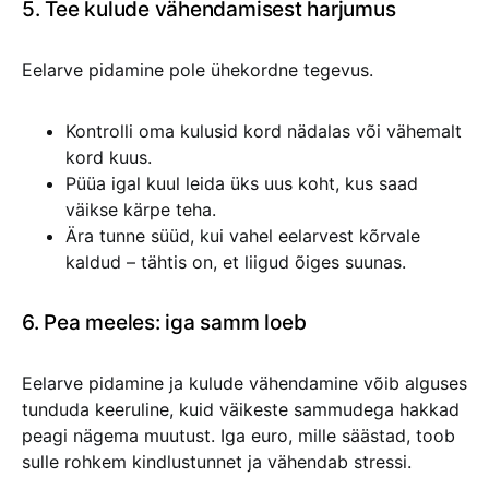
5. Tee kulude vähendamisest harjumus
Eelarve pidamine pole ühekordne tegevus.
Kontrolli oma kulusid kord nädalas või vähemalt
kord kuus.
Püüa igal kuul leida üks uus koht, kus saad
väikse kärpe teha.
Ära tunne süüd, kui vahel eelarvest kõrvale
kaldud – tähtis on, et liigud õiges suunas.
6. Pea meeles: iga samm loeb
Eelarve pidamine ja kulude vähendamine võib alguses
tunduda keeruline, kuid väikeste sammudega hakkad
peagi nägema muutust. Iga euro, mille säästad, toob
sulle rohkem kindlustunnet ja vähendab stressi.