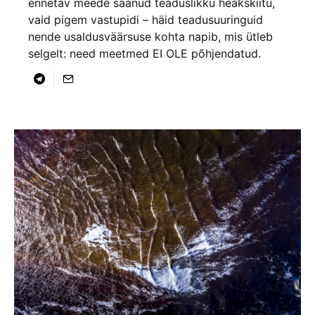
ennetav meede saanud teaduslikku heakskiitu,
vaid pigem vastupidi – häid teadusuuringuid
nende usaldusväärsuse kohta napib, mis ütleb
selgelt: need meetmed EI OLE põhjendatud.