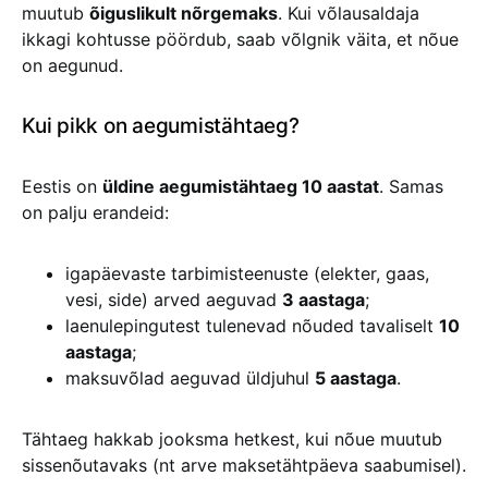
muutub
õiguslikult nõrgemaks
. Kui võlausaldaja
ikkagi kohtusse pöördub, saab võlgnik väita, et nõue
on aegunud.
Kui pikk on aegumistähtaeg?
Eestis on
üldine aegumistähtaeg 10 aastat
. Samas
on palju erandeid:
igapäevaste tarbimisteenuste (elekter, gaas,
vesi, side) arved aeguvad
3 aastaga
;
laenulepingutest tulenevad nõuded tavaliselt
10
aastaga
;
maksuvõlad aeguvad üldjuhul
5 aastaga
.
Tähtaeg hakkab jooksma hetkest, kui nõue muutub
sissenõutavaks (nt arve maksetähtpäeva saabumisel).