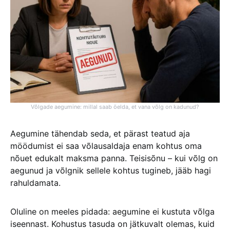
Võlgade aegumine: millal saab öelda, et vana võlg on kadunud?
Aegumine tähendab seda, et pärast teatud aja
möödumist ei saa võlausaldaja enam kohtus oma
nõuet edukalt maksma panna. Teisisõnu – kui võlg on
aegunud ja võlgnik sellele kohtus tugineb, jääb hagi
rahuldamata.
Oluline on meeles pidada: aegumine ei kustuta võlga
iseennast. Kohustus tasuda on jätkuvalt olemas, kuid