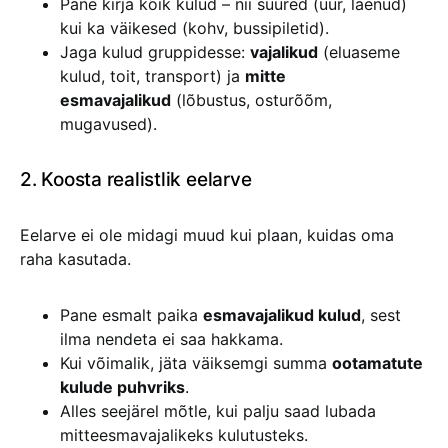
Pane kirja kõik kulud – nii suured (üür, laenud)
kui ka väikesed (kohv, bussipiletid).
Jaga kulud gruppidesse:
vajalikud
(eluaseme
kulud, toit, transport) ja
mitte
esmavajalikud
(lõbustus, osturõõm,
mugavused).
2. Koosta realistlik eelarve
Eelarve ei ole midagi muud kui plaan, kuidas oma
raha kasutada.
Pane esmalt paika
esmavajalikud kulud
, sest
ilma nendeta ei saa hakkama.
Kui võimalik, jäta väiksemgi summa
ootamatute
kulude puhvriks
.
Alles seejärel mõtle, kui palju saad lubada
mitteesmavajalikeks kulutusteks.