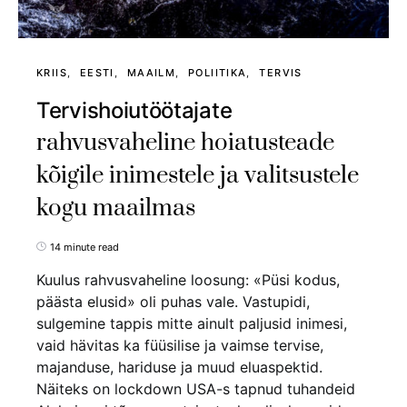
KRIIS
EESTI
MAAILM
POLIITIKA
TERVIS
Tervishoiutöötajate
rahvusvaheline hoiatusteade
kõigile inimestele ja valitsustele
kogu maailmas
14 minute read
Kuulus rahvusvaheline loosung: «Püsi kodus,
päästa elusid» oli puhas vale. Vastupidi,
sulgemine tappis mitte ainult paljusid inimesi,
vaid hävitas ka füüsilise ja vaimse tervise,
majanduse, hariduse ja muud eluaspektid.
Näiteks on lockdown USA-s tapnud tuhandeid