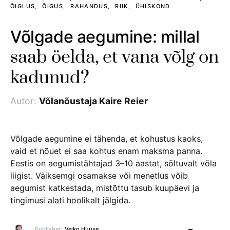
ÕIGLUS
ÕIGUS
RAHANDUS
RIIK
ÜHISKOND
Võlgade aegumine: millal
saab öelda, et vana võlg on
kadunud?
Autor:
Võlanõustaja Kaire Reier
Võlgade aegumine ei tähenda, et kohustus kaoks,
vaid et nõuet ei saa kohtus enam maksma panna.
Eestis on aegumistähtajad 3–10 aastat, sõltuvalt võla
liigist. Väiksemgi osamakse või menetlus võib
aegumist katkestada, mistõttu tasub kuupäevi ja
tingimusi alati hoolikalt jälgida.
Publisher:
Veiko Huuse