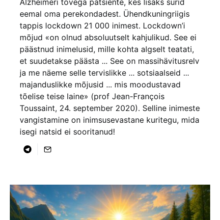
Alzheimeri tõvega patsiente, kes lisaks surid
eemal oma perekondadest. Ühendkuningriigis
tappis lockdown 21 000 inimest. Lockdown’i
mõjud «on olnud absoluutselt kahjulikud. See ei
päästnud inimelusid, mille kohta algselt teatati,
et suudetakse päästa ... See on massihävitusrelv
ja me näeme selle tervislikke ... sotsiaalseid ...
majanduslikke mõjusid ... mis moodustavad
tõelise teise laine» (prof Jean-François
Toussaint, 24. september 2020). Selline inimeste
vangistamine on inimsusevastane kuritegu, mida
isegi natsid ei sooritanud!