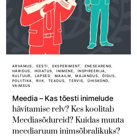
ARVAMUS
EESTI
EKSPERIMENT
ENESEARENG
HARIDUS
HOIATUS
INIMENE
INSPIREERIJA
KULTUUR
LAPSED
MAAILM
MAJANDUS
ÕIGUS
POLIITIKA
RIIK
TEADUS
TERVIS
ÜHISKOND
VAIMSUS
Meedia – Kas tõesti inimelude
hävitamise relv? Kes koolitab
Meediasõdureid? Kuidas muuta
meediaruum inimsõbralikuks?