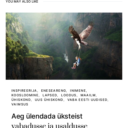
YOU MAY ALSO LIKE
INSPIREERIJA
ENESEARENG
INIMENE
KOOSLOOMINE
LAPSED
LOODUS
MAAILM
ÜHISKOND
UUS ÜHISKOND
VABA EESTI UUDISED
VAIMSUS
Aeg ülendada üksteist
vabadusse ja usaldusse