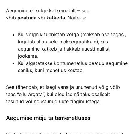
Aegumine ei kulge katkematult – see
võib
peatuda
või
katkeda
. Näiteks:
Kui võlgnik tunnistab võlga (maksab osa tagasi,
kirjutab alla uuele maksegraafikule), siis
aegumine katkeb ja hakkab uuesti nullist
jooksma.
Kui algatatakse kohtumenetlus peatub aegumine
seniks, kuni menetlus kestab.
See tähendab, et isegi vana ja ununenud võlg võib
taas “ellu ärgata”, kui oled ise näiteks osaliselt
tasunud või nõustunud uute tingimustega.
Aegumise mõju täitemenetluses