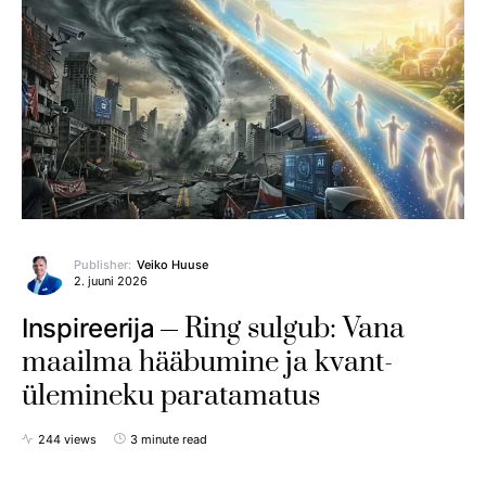
Publisher:
Veiko Huuse
2. juuni 2026
Ring sulgub: Vana
Inspireerija
maailma hääbumine ja kvant-
ülemineku paratamatus
244 views
3 minute read