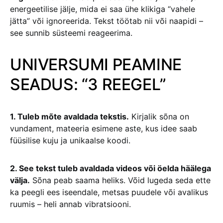
energeetilise jälje, mida ei saa ühe klikiga “vahele
jätta” või ignoreerida. Tekst töötab nii või naapidi –
see sunnib süsteemi reageerima.
UNIVERSUMI PEAMINE
SEADUS: “3 REEGEL”
1. Tuleb mõte avaldada tekstis.
Kirjalik sõna on
vundament, mateeria esimene aste, kus idee saab
füüsilise kuju ja unikaalse koodi.
2. See tekst tuleb avaldada videos või öelda häälega
välja.
Sõna peab saama heliks. Võid lugeda seda ette
ka peegli ees iseendale, metsas puudele või avalikus
ruumis – heli annab vibratsiooni.