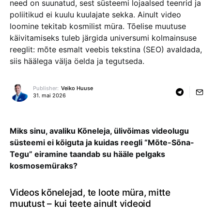
need on suunatud, sest süsteemi lojaalsed teenrid ja
poliitikud ei kuulu kuulajate sekka. Ainult video
loomine tekitab kosmilist müra. Tõelise muutuse
käivitamiseks tuleb järgida universumi kolmainsuse
reeglit: mõte esmalt veebis tekstina (SEO) avaldada,
siis häälega välja öelda ja tegutseda.
Publisher:
Veiko Huuse
31. mai 2026
Miks sinu, avaliku Kõneleja, ülivõimas videolugu
süsteemi ei kõiguta ja kuidas reegli “Mõte-Sõna-
Tegu” eiramine taandab su hääle pelgaks
kosmosemüraks?
Videos kõnelejad, te loote müra, mitte
muutust – kui teete ainult videoid