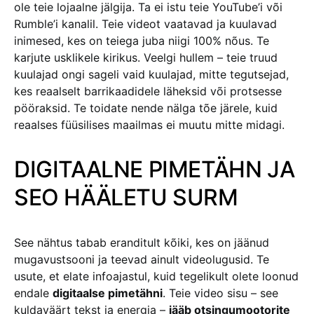
ole teie lojaalne jälgija. Ta ei istu teie YouTube’i või
Rumble’i kanalil. Teie videot vaatavad ja kuulavad
inimesed, kes on teiega juba niigi 100% nõus. Te
karjute usklikele kirikus. Veelgi hullem – teie truud
kuulajad ongi sageli vaid kuulajad, mitte tegutsejad,
kes reaalselt barrikaadidele läheksid või protsesse
pööraksid. Te toidate nende nälga tõe järele, kuid
reaalses füüsilises maailmas ei muutu mitte midagi.
DIGITAALNE PIMETÄHN JA
SEO HÄÄLETU SURM
See nähtus tabab eranditult kõiki, kes on jäänud
mugavustsooni ja teevad ainult videolugusid. Te
usute, et elate infoajastul, kuid tegelikult olete loonud
endale
digitaalse pimetähni
. Teie video sisu – see
kuldaväärt tekst ja energia –
jääb otsingumootorite