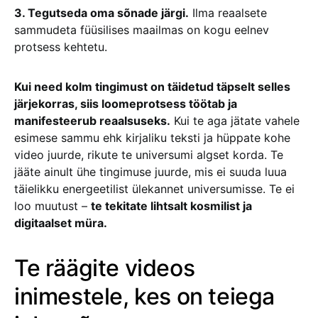
3. Tegutseda oma sõnade järgi.
Ilma reaalsete
sammudeta füüsilises maailmas on kogu eelnev
protsess kehtetu.
Kui need kolm tingimust on täidetud täpselt selles
järjekorras, siis loomeprotsess töötab ja
manifesteerub reaalsuseks.
Kui te aga jätate vahele
esimese sammu ehk kirjaliku teksti ja hüppate kohe
video juurde, rikute te universumi algset korda. Te
jääte ainult ühe tingimuse juurde, mis ei suuda luua
täielikku energeetilist ülekannet universumisse. Te ei
loo muutust –
te tekitate lihtsalt kosmilist ja
digitaalset müra.
Te räägite videos
inimestele, kes on teiega