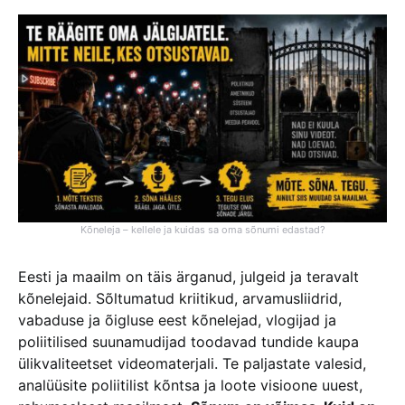
Kõneleja – kellele ja kuidas sa oma sõnumi edastad?
Eesti ja maailm on täis ärganud, julgeid ja teravalt
kõnelejaid. Sõltumatud kriitikud, arvamusliidrid,
vabaduse ja õigluse eest kõnelejad, vlogijad ja
poliitilised suunamudijad toodavad tundide kaupa
ülikvaliteetset videomaterjali. Te paljastate valesid,
analüüsite poliitilist kõntsa ja loote visioone uuest,