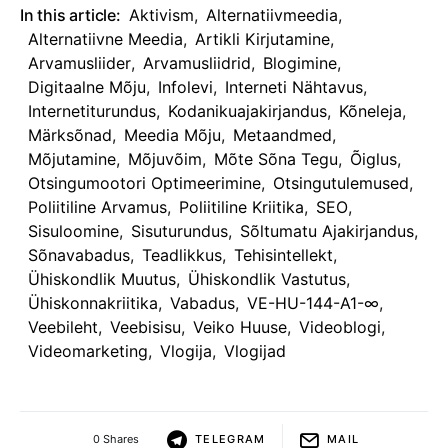
In this article:
Aktivism
,
Alternatiivmeedia
,
Alternatiivne Meedia
,
Artikli Kirjutamine
,
Arvamusliider
,
Arvamusliidrid
,
Blogimine
,
Digitaalne Mõju
,
Infolevi
,
Interneti Nähtavus
,
Internetiturundus
,
Kodanikuajakirjandus
,
Kõneleja
,
Märksõnad
,
Meedia Mõju
,
Metaandmed
,
Mõjutamine
,
Mõjuvõim
,
Mõte Sõna Tegu
,
Õiglus
,
Otsingumootori Optimeerimine
,
Otsingutulemused
,
Poliitiline Arvamus
,
Poliitiline Kriitika
,
SEO
,
Sisuloomine
,
Sisuturundus
,
Sõltumatu Ajakirjandus
,
Sõnavabadus
,
Teadlikkus
,
Tehisintellekt
,
Ühiskondlik Muutus
,
Ühiskondlik Vastutus
,
Ühiskonnakriitika
,
Vabadus
,
VE-HU-144-A1-∞
,
Veebileht
,
Veebisisu
,
Veiko Huuse
,
Videoblogi
,
Videomarketing
,
Vlogija
,
Vlogijad
0 Shares
TELEGRAM
MAIL