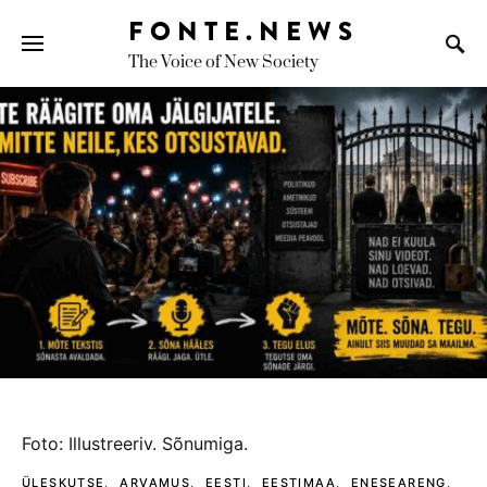
FONTE.NEWS
The Voice of New Society
Search for:
foto: illustreeriv. sõnumiga.
ÜLESKUTSE
ARVAMUS
EESTI
EESTIMAA
ENESEARENG