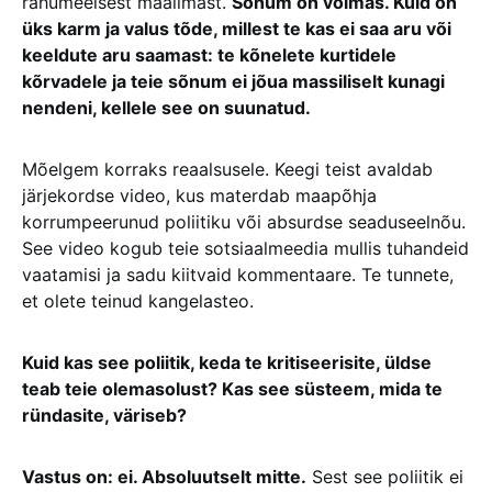
rahumeelsest maailmast.
Sõnum on võimas. Kuid on
üks karm ja valus tõde, millest te kas ei saa aru või
keeldute aru saamast: te kõnelete kurtidele
kõrvadele ja teie sõnum ei jõua massiliselt kunagi
nendeni, kellele see on suunatud.
Mõelgem korraks reaalsusele. Keegi teist avaldab
järjekordse video, kus materdab maapõhja
korrumpeerunud poliitiku või absurdse seaduseelnõu.
See video kogub teie sotsiaalmeedia mullis tuhandeid
vaatamisi ja sadu kiitvaid kommentaare. Te tunnete,
et olete teinud kangelasteo.
Kuid kas see poliitik, keda te kritiseerisite, üldse
teab teie olemasolust? Kas see süsteem, mida te
ründasite, väriseb?
Vastus on: ei. Absoluutselt mitte.
Sest see poliitik ei