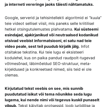
ja interneti vereringe jaoks täiesti nähtamatuks.
Google, serverid ja tehisintellekti algoritmid ei “kuula”
teie videot sellisel viisil, mis paneks selle kriitilisel
hetkel otsingutulemustes plahvatama.
Kui süsteemi
esindajad, ajakirjanikud või neutraalsed kodanikud
otsivad veebist informatsiooni, ei satu nad teie
video peale, sest teil puudub kirjalik jälg.
Infot
otsitakse tekstina. Kui teie lugu ei eksisteeri
kodulehel, kus on paika pandud raudpolt-tugevad
võtmesõnad, läbimõeldud SEO-struktuur, meta-
kirjeldused ja konkreetsed nimed, siis teid ei ole
olemas.
Kirjutatud tekst veebis on see, mis sunnib
puudutatud isikut või tema nõunikke seda lugu
lugema, kui nende nimi või tegevus kuskil punaselt
vilgub.
Tekst käivitab protsessid, loob juriidilise ja