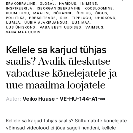
ERAKORRALINE
GLOBAL
HARIDUS
INIMENE
INSPIREERIJA
ISEORGANISEERUMINE
KOOSLOOMINE
KUUM LUGU
MAAILM
NÕUANNE
ÕIGLUS
ÕIGUS
POLIITIKA
PRESSITEADE
RIIK
TIPPLUGU
ÜHISKOND
UURIJA
UURIV AJAKIRJANDUS
UUS MAA
UUS ÜHISKOND
VABA EESTI UUDISED
VAIMSUS
VANA MAA UUDIS
Kellele sa karjud tühjas
saalis? Avalik üleskutse
vabaduse kõnelejatele ja
uue maailma loojatele
Autor:
Veiko Huuse - VE-HU-144-A1-∞
Kellele sa karjud tühjas saalis? Sõltumatute kõnelejate
võimsad videolood ei jõua sageli nendeni, kellele