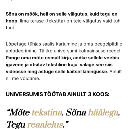
Sõna on mõõk, heli on selle välgutus, kuid tegu on
hoop
. Ilma terase (tekstita) on teie välgutus vaid tühi
tuul.
Lõpetage tühjas saalis karjumine ja oma peegelpildile
aplodeerimine. Täitke universumi kolmainsuse reegel.
Pange oma mõte esmalt kirja, andke sellele veebis
igavene ja otsitav tekstiline kuju, valage see siis
videosse ning astuge selle kaitsel lahingusse.
Ainult
nii me võidame.
UNIVERSUMIS TÖÖTAB AINULT 3 KOOS:
“Mõte
tekstina
. Sõna
häälega
.
Tegu
reaalelus
.”