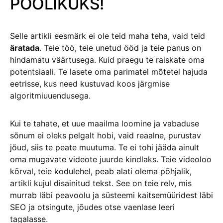
POOLIKUKS!
Selle artikli eesmärk ei ole teid maha teha, vaid teid
äratada
. Teie töö, teie unetud ööd ja teie panus on
hindamatu väärtusega. Kuid praegu te raiskate oma
potentsiaali. Te lasete oma parimatel mõtetel hajuda
eetrisse, kus need kustuvad koos järgmise
algoritmiuuendusega.
Kui te tahate, et uue maailma loomine ja vabaduse
sõnum ei oleks pelgalt hobi, vaid reaalne, purustav
jõud, siis te peate muutuma. Te ei tohi jääda ainult
oma mugavate videote juurde kindlaks. Teie videoloo
kõrval, teie kodulehel, peab alati olema põhjalik,
artikli kujul disainitud tekst. See on teie relv, mis
murrab läbi peavoolu ja süsteemi kaitsemüüridest läbi
SEO ja otsingute, jõudes otse vaenlase leeri
tagalasse.