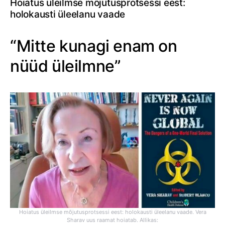
Hoiatus üleilmse mõjutusprotsessi eest:
holokausti üleelanu vaade
“Mitte kunagi enam on
nüüd üleilmne”
Hoiatus üleilmse mõjutusprotsessi eest: holokausti üleelanu vaade. Vera
Sharav uus raamat hoiatab. Allikas: