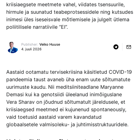
kriisiaegsete meetmete vahel, viidates tsensuurile,
hirmule ja suunatud teabeprotsessidele ning kutsudes
inimesi üles iseseisvale mõtlemisele ja julgelt ütlema
poliitilisele narratiivile “EI”.
Publisher:
Veiko Huuse
4. juuli 2026
Aastaid ootamatu tervisekriisina käsitletud COVID-19
pandeemia taust avaneb üha enam uute sõltumatute
uurimuste kaudu
. Nii meditsiiniteadlane Maryanne
Demasi kui ka genotsiidi üleelanud inimõiguslane
Vera Sharav on jõudnud sõltumatult järeldusele, et
kriisiaegsed meetmed ei kujunenud spontaneously,
vaid toetusid aastaid varem kavandatud
globaalsetele valmisoleku- ja juhtimisstruktuuridele
.