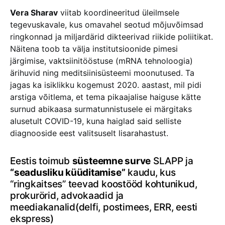
Vera Sharav
viitab koordineeritud üleilmsele
tegevuskavale, kus omavahel seotud mõjuvõimsad
ringkonnad ja miljardärid dikteerivad riikide poliitikat.
Näitena toob ta välja institutsioonide pimesi
järgimise, vaktsiinitööstuse (mRNA tehnoloogia)
ärihuvid ning meditsiinisüsteemi moonutused. Ta
jagas ka isiklikku kogemust 2020. aastast, mil pidi
arstiga võitlema, et tema pikaajalise haiguse kätte
surnud abikaasa surmatunnistusele ei märgitaks
alusetult COVID-19, kuna haiglad said selliste
diagnooside eest valitsuselt lisarahastust.
Eestis toimub
süsteemne surve
SLAPP ja
“seadusliku küüditamise”
kaudu, kus
“ringkaitses” teevad koostööd kohtunikud,
prokurörid, advokaadid ja
meediakanalid(delfi, postimees, ERR, eesti
ekspress)