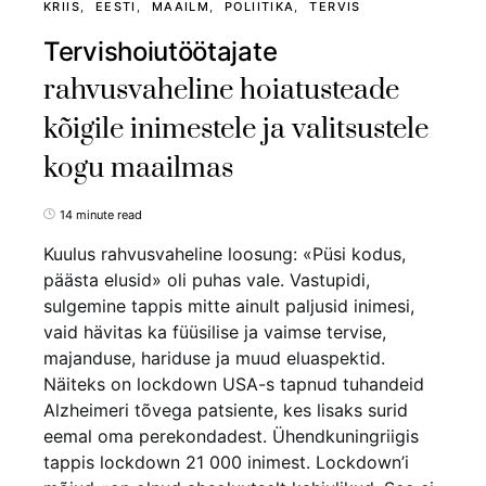
KRIIS
EESTI
MAAILM
POLIITIKA
TERVIS
Tervishoiutöötajate
rahvusvaheline hoiatusteade
kõigile inimestele ja valitsustele
kogu maailmas
14 minute read
Kuulus rahvusvaheline loosung: «Püsi kodus,
päästa elusid» oli puhas vale. Vastupidi,
sulgemine tappis mitte ainult paljusid inimesi,
vaid hävitas ka füüsilise ja vaimse tervise,
majanduse, hariduse ja muud eluaspektid.
Näiteks on lockdown USA-s tapnud tuhandeid
Alzheimeri tõvega patsiente, kes lisaks surid
eemal oma perekondadest. Ühendkuningriigis
tappis lockdown 21 000 inimest. Lockdown’i