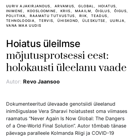
UURIV AJAKIRJANDUS
ARVAMUS
GLOBAL
HOIATUS
INIMENE
KOOSLOOMINE
KRIIS
MAAILM
ÕIGLUS
ÕIGUS
POLIITIKA
RAAMATU TUTVUSTUS
RIIK
TEADUS
TEHNOLOOGIA
TERVIS
ÜHISKOND
ÜLESKUTSE
UURIJA
VANA MAA UUDIS
Hoiatus üleilmse
mõjutusprotsessi eest:
holokausti üleelanu vaade
Autor:
Revo Jaansoo
Dokumenteeritud ülevaade genotsiidi üleelanud
inimõiguslase Vera Sharavi hoiatustest oma viimases
raamatus “Never Again Is Now Global: The Dangers
of a One-World Final Solution”. Autor tõmbab tänase
päevaga paralleele Kolmanda Riigi ja COVID-19