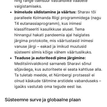
ning range tsensuur vastandlike vaadete
vaigistamiseks.
Inimelude sildistamine ja väärtus:
Sharav tõi
paralleele Kolmanda Riigi programmidega (nagu
T4 eutanassiaprogramm), kus inimesi
klassifitseeriti kasulikkuse alusel. Tema
hinnangul hakati pandeemia ajal haiglates
järgima protokolle, mis väärtustasid inimesi
vanuse järgi – eakad ja imikud muutusid
süsteemi silmis kõige vähem väärtuslikuks.
Teaduse ja autoriteedi pime järgimine:
Meditsiinivaldkond sarnaneb Sharavi sõnul
sõjaväega, kus autoriteete ei seata kahtluse alla.
Ta tuletab meelde, et Nürnbergi protsessil ei
olnud käskude täitmine arstidele vabanduseks –
igaüks vastutab oma tegude eest ise.
Süsteemne surve ja globaalne plaan