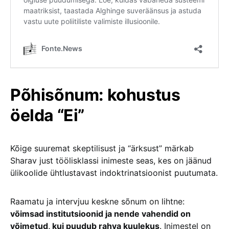
Põhisõnum: kohustus
öelda “Ei”
Kõige suuremat skeptilisust ja “ärksust” märkab
Sharav just töölisklassi inimeste seas, kes on jäänud
ülikoolide ühtlustavast indoktrinatsioonist puutumata
.
Raamatu ja intervjuu keskne sõnum on lihtne:
võimsad institutsioonid ja nende vahendid on
võimetud, kui puudub rahva kuulekus
. Inimestel on