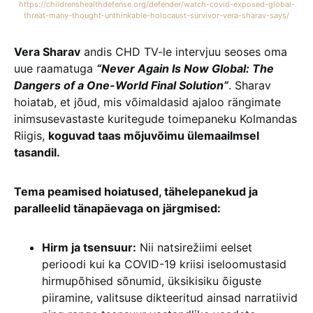
https://childrenshealthdefense.org/defender/watch-covid-exposed-global-
threat-many-thought-unthinkable-holocaust-survivor-vera-sharav-says/
Vera Sharav
andis CHD TV-le intervjuu seoses oma
uue raamatuga
“Never Again Is Now Global: The
Dangers of a One-World Final Solution”
. Sharav
hoiatab, et jõud, mis võimaldasid ajaloo rängimate
inimsusevastaste kuritegude toimepaneku Kolmandas
Riigis,
koguvad taas mõjuvõimu ülemaailmsel
tasandil.
Tema peamised hoiatused, tähelepanekud ja
paralleelid tänapäevaga on järgmised:
Hirm ja tsensuur:
Nii natsirežiimi eelset
perioodi kui ka COVID-19 kriisi iseloomustasid
hirmupõhised sõnumid, üksikisiku õiguste
piiramine, valitsuse dikteeritud ainsad narratiivid