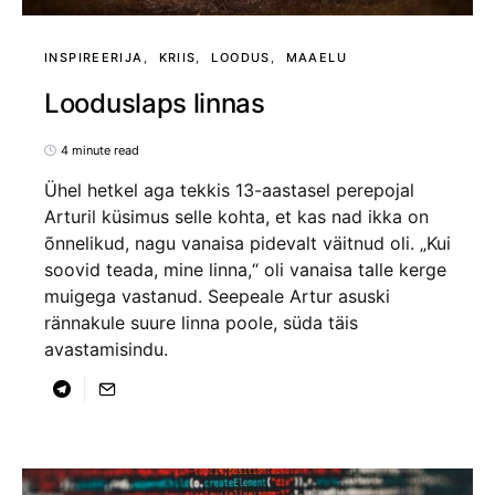
INSPIREERIJA
KRIIS
LOODUS
MAAELU
Looduslaps linnas
4 minute read
Ühel hetkel aga tekkis 13-aastasel perepojal
Arturil küsimus selle kohta, et kas nad ikka on
õnnelikud, nagu vanaisa pidevalt väitnud oli. „Kui
soovid teada, mine linna,“ oli vanaisa talle kerge
muigega vastanud. Seepeale Artur asuski
rännakule suure linna poole, süda täis
avastamisindu.