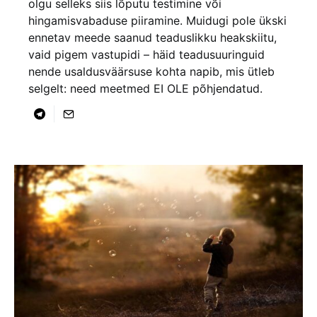
olgu selleks siis lõputu testimine või
hingamisvabaduse piiramine. Muidugi pole ükski
ennetav meede saanud teaduslikku heakskiitu,
vaid pigem vastupidi – häid teadusuuringuid
nende usaldusväärsuse kohta napib, mis ütleb
selgelt: need meetmed EI OLE põhjendatud.