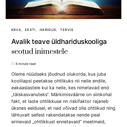
KRIIS
EESTI
HARIDUS
TERVIS
Avalik teave üldhariduskooliga
seotud inimestele
6 minute read
Oleme nüüdseks jõudnud olukorda, kus juba
koolilapsi peetakse ohtlikuks nii neile endile,
eakaaslastele kui ka neile, kes nimetavad end
„täiskasvanuteks“. Märkimisväärne on siinkohal
fakt, et laste ohtlikkuse nn riskifaktor rajaneb
üksnes eeldusel, et nad võivad olla ohtlikud ning
lähtuvalt sellest rakendatakse nende peal
erinevaid „ohtlikkust ennetavaid“ meetmeid,