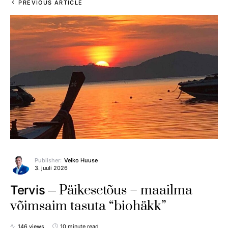
PREVIOUS ARTICLE
Publisher:
Veiko Huuse
3. juuli 2026
Päikesetõus – maailma
Tervis
võimsaim tasuta “biohäkk”
146 views
10 minute read