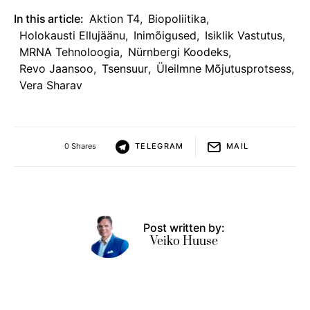
In this article:
Aktion T4
,
Biopoliitika
,
Holokausti Ellujäänu
,
Inimõigused
,
Isiklik Vastutus
,
MRNA Tehnoloogia
,
Nürnbergi Koodeks
,
Revo Jaansoo
,
Tsensuur
,
Üleilmne Mõjutusprotsess
,
Vera Sharav
0 Shares
TELEGRAM
MAIL
Post written by:
Veiko Huuse