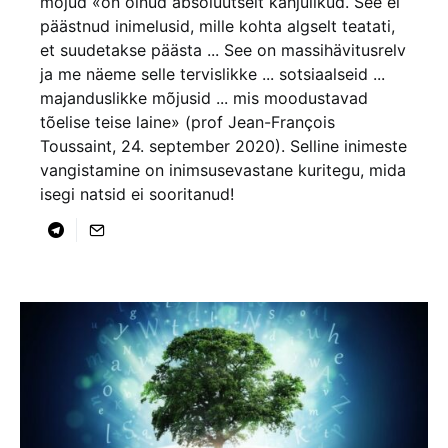
mõjud «on olnud absoluutselt kahjulikud. See ei
päästnud inimelusid, mille kohta algselt teatati,
et suudetakse päästa ... See on massihävitusrelv
ja me näeme selle tervislikke ... sotsiaalseid ...
majanduslikke mõjusid ... mis moodustavad
tõelise teise laine» (prof Jean-François
Toussaint, 24. september 2020). Selline inimeste
vangistamine on inimsusevastane kuritegu, mida
isegi natsid ei sooritanud!