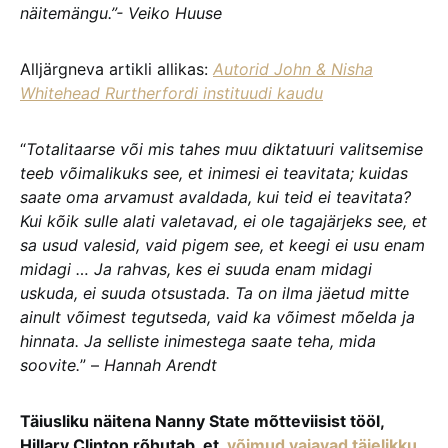
näitemängu.”- Veiko Huuse
Alljärgneva artikli allikas:
Autorid John & Nisha
Whitehead Rurtherfordi instituudi kaudu
“
Totalitaarse või mis tahes muu diktatuuri valitsemise
teeb võimalikuks see, et inimesi ei teavitata; kuidas
saate oma arvamust avaldada, kui teid ei teavitata?
Kui kõik sulle alati valetavad, ei ole tagajärjeks see, et
sa usud valesid, vaid pigem see, et keegi ei usu enam
midagi … Ja rahvas, kes ei suuda enam midagi
uskuda, ei suuda otsustada. Ta on ilma jäetud mitte
ainult võimest tegutseda, vaid ka võimest mõelda ja
hinnata. Ja selliste inimestega saate teha, mida
soovite.
” –
Hannah Arendt
Täiusliku näitena Nanny State mõtteviisist tööl,
Hillary Clinton rõhutab, et
võimud vajavad täielikku