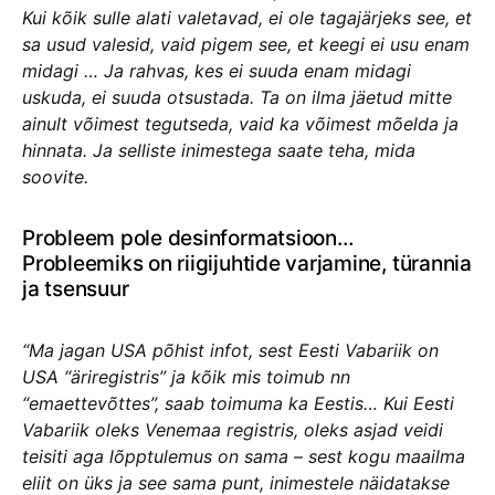
Kui kõik sulle alati valetavad, ei ole tagajärjeks see, et
sa usud valesid, vaid pigem see, et keegi ei usu enam
midagi … Ja rahvas, kes ei suuda enam midagi
uskuda, ei suuda otsustada. Ta on ilma jäetud mitte
ainult võimest tegutseda, vaid ka võimest mõelda ja
hinnata. Ja selliste inimestega saate teha, mida
soovite.
Probleem pole desinformatsioon…
Probleemiks on riigijuhtide varjamine, türannia
ja tsensuur
“Ma jagan USA põhist infot, sest Eesti Vabariik on
USA “äriregistris” ja kõik mis toimub nn
“emaettevõttes”, saab toimuma ka Eestis… Kui Eesti
Vabariik oleks Venemaa registris, oleks asjad veidi
teisiti aga lõpptulemus on sama – sest kogu maailma
eliit on üks ja see sama punt, inimestele näidatakse