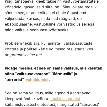
Kuigi tänapäeval kleebitakse nn vastuvõetamatutele
kõnedele igasuguseid silte, on võimulolijate tegelik
sõnum see, et ameeriklastel ei ole õigust end
väljendada, kui see, mida nad räägivad, on
ebapopulaarne, vastuoluline või vastuolus sellega,
mida valitsus peab vastuvõetavaks.
Probleem tekib siis, kui annate valitsusasutuste,
kohtute ja politsei kätte volitused otsustada, kes
on
potentsiaalne oht.
Pidage meeles, et see on sama valitsus, mis kasutab
sõnu “valitsusevastane”, “äärmuslik” ja
“terrorist”
vaheldumisi
.
See on sama valitsus, mille agendid keerutavad
kleepuvat ämblikuvõrku
ohuhinnangutest
,
käitumistuvastushoiatustest, märgistatud “sõnadest”