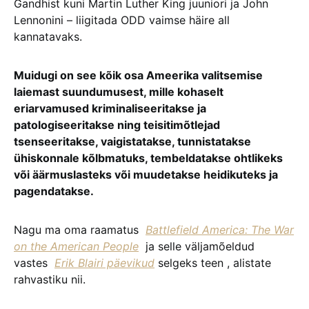
Gandhist kuni Martin Luther King juuniori ja John
Lennonini – liigitada ODD vaimse häire all
kannatavaks.
Muidugi on see kõik osa Ameerika valitsemise
laiemast suundumusest, mille kohaselt
eriarvamused kriminaliseeritakse ja
patologiseeritakse ning teisitimõtlejad
tsenseeritakse, vaigistatakse, tunnistatakse
ühiskonnale kõlbmatuks, tembeldatakse ohtlikeks
või äärmuslasteks või muudetakse heidikuteks ja
pagendatakse.
Nagu ma oma raamatus
Battlefield America: The War
on the American People
ja selle väljamõeldud
vastes
Erik Blairi päevikud
selgeks teen , alistate
rahvastiku nii.