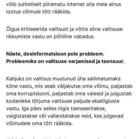
võib suhteliselt piiramatu internet olla meie ainus
lootus võimule tõtt rääkida.
Õigus kritiseerida valitsust ja võtta sõna valitsuse
rikkumiste vastu on põhiline vabadus.
Näete, desinformatsioon pole probleem.
Probleemiks on valitsuse varjamised ja tsensuur.
Kahjuks on valitsus muutunud üha sallimatumaks
kõne vastu, mis seab väljakutse oma võimu, paljastab
oma korruptsiooni, paljastab oma valesid ja julgustab
kodanikke tõrjuma valitsuse paljude ebaõigluste
vastu. Iga päev selles riigis tsenseeritakse,
vaigistatakse või vallandatakse neid, kes julgevad
võimudele oma tõtt rääkida.