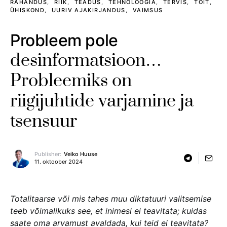
RAHANDUS
RIIK
TEADUS
TEHNOLOOGIA
TERVIS
TOIT
ÜHISKOND
UURIV AJAKIRJANDUS
VAIMSUS
Probleem pole
desinformatsioon…
Probleemiks on
riigijuhtide varjamine ja
tsensuur
Publisher:
Veiko Huuse
11. oktoober 2024
Totalitaarse või mis tahes muu diktatuuri valitsemise
teeb võimalikuks see, et inimesi ei teavitata; kuidas
saate oma arvamust avaldada, kui teid ei teavitata?