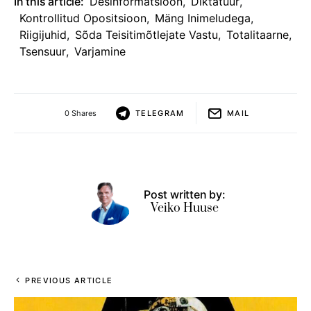
In this article:
Desinformatsioon
,
Diktatuur
,
Kontrollitud Opositsioon
,
Mäng Inimeludega
,
Riigijuhid
,
Sõda Teisitimõtlejate Vastu
,
Totalitaarne
,
Tsensuur
,
Varjamine
0 Shares
TELEGRAM
MAIL
Post written by:
Veiko Huuse
PREVIOUS ARTICLE