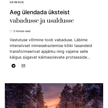
VAIMSUS
Aeg ülendada üksteist
vabadusse ja usaldusse
3 minute read
Vastutuse võtmine toob vabaduse. Läbime
intensiivset inimeseksolemise kõiki tasandeid
transformeerivat ajajärku ning vajame selle
käigus sügavat käimasolevate protsesside…