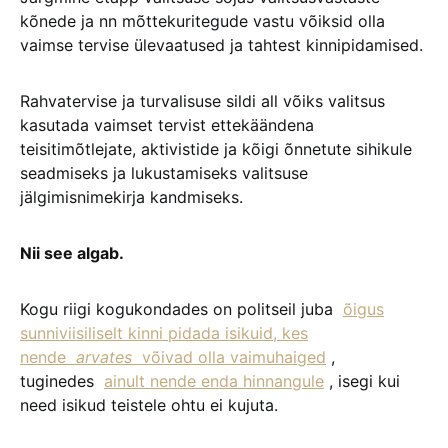
kõnede ja nn mõttekuritegude vastu võiksid olla
vaimse tervise ülevaatused ja tahtest kinnipidamised.
Rahvatervise ja turvalisuse sildi all võiks valitsus
kasutada vaimset tervist ettekäändena
teisitimõtlejate, aktivistide ja kõigi õnnetute sihikule
seadmiseks ja lukustamiseks valitsuse
jälgimisnimekirja kandmiseks.
Nii see algab.
Kogu riigi kogukondades on politseil juba
õigus
sunniviisiliselt kinni pidada isikuid, kes
nende
arvates
võivad olla vaimuhaiged
,
tuginedes
ainult nende enda hinnangule
, isegi kui
need isikud teistele ohtu ei kujuta.