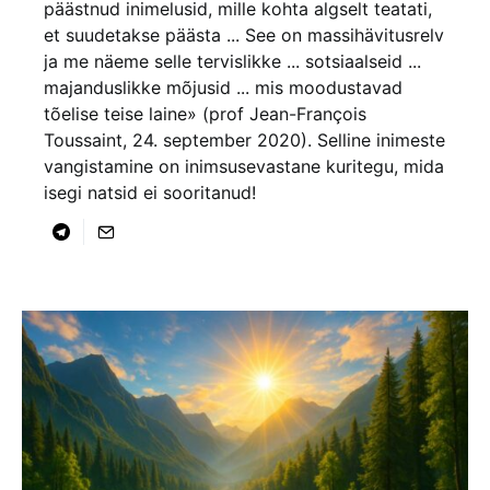
päästnud inimelusid, mille kohta algselt teatati,
et suudetakse päästa ... See on massihävitusrelv
ja me näeme selle tervislikke ... sotsiaalseid ...
majanduslikke mõjusid ... mis moodustavad
tõelise teise laine» (prof Jean-François
Toussaint, 24. september 2020). Selline inimeste
vangistamine on inimsusevastane kuritegu, mida
isegi natsid ei sooritanud!