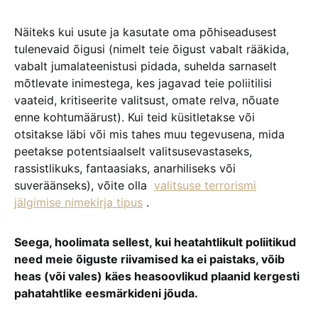
Näiteks kui usute ja kasutate oma põhiseadusest
tulenevaid õigusi (nimelt teie õigust vabalt rääkida,
vabalt jumalateenistusi pidada, suhelda sarnaselt
mõtlevate inimestega, kes jagavad teie poliitilisi
vaateid, kritiseerite valitsust, omate relva, nõuate
enne kohtumäärust). Kui teid küsitletakse või
otsitakse läbi või mis tahes muu tegevusena, mida
peetakse potentsiaalselt valitsusevastaseks,
rassistlikuks, fantaasiaks, anarhiliseks või
suveräänseks), võite olla
valitsuse terrorismi
jälgimise nimekirja tipus
.
Seega, hoolimata sellest, kui heatahtlikult poliitikud
need meie õiguste riivamised ka ei paistaks, võib
heas (või vales) käes heasoovlikud plaanid kergesti
pahatahtlike eesmärkideni jõuda.