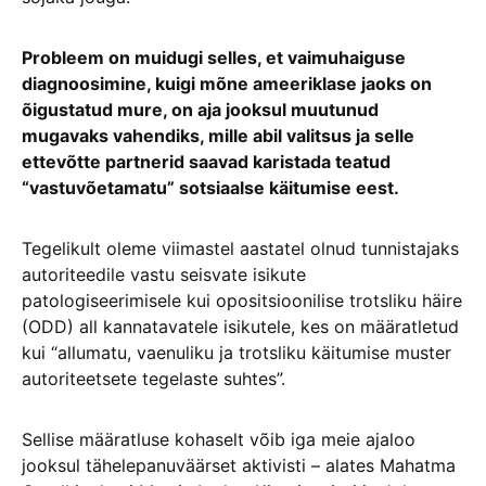
Probleem on muidugi selles, et vaimuhaiguse
diagnoosimine, kuigi mõne ameeriklase jaoks on
õigustatud mure, on aja jooksul muutunud
mugavaks vahendiks, mille abil valitsus ja selle
ettevõtte partnerid saavad karistada teatud
“vastuvõetamatu” sotsiaalse käitumise eest.
Tegelikult oleme viimastel aastatel olnud tunnistajaks
autoriteedile vastu seisvate isikute
patologiseerimisele kui opositsioonilise trotsliku häire
(ODD) all kannatavatele isikutele, kes on määratletud
kui “allumatu, vaenuliku ja trotsliku käitumise muster
autoriteetsete tegelaste suhtes”.
Sellise määratluse kohaselt võib iga meie ajaloo
jooksul tähelepanuväärset aktivisti – alates Mahatma