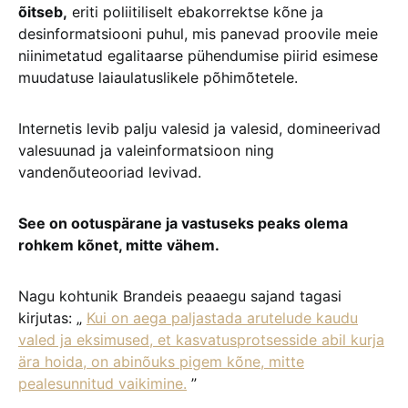
õitseb,
eriti poliitiliselt ebakorrektse kõne ja
desinformatsiooni puhul, mis panevad proovile meie
niinimetatud egalitaarse pühendumise piirid esimese
muudatuse laiaulatuslikele põhimõtetele.
Internetis levib palju valesid ja valesid, domineerivad
valesuunad ja valeinformatsioon ning
vandenõuteooriad levivad.
See on ootuspärane ja vastuseks peaks olema
rohkem kõnet, mitte vähem.
Nagu kohtunik Brandeis peaaegu sajand tagasi
kirjutas: „
Kui on aega paljastada arutelude kaudu
valed ja eksimused, et kasvatusprotsesside abil kurja
ära hoida, on abinõuks pigem kõne, mitte
pealesunnitud vaikimine.
”