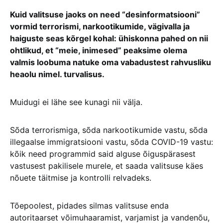
Kuid valitsuse jaoks on need “desinformatsiooni”
vormid terrorismi, narkootikumide, vägivalla ja
haiguste seas kõrgel kohal: ühiskonna pahed on nii
ohtlikud, et “meie, inimesed” peaksime olema
valmis loobuma natuke oma vabadustest rahvusliku
heaolu nimel. turvalisus.
Muidugi ei lähe see kunagi nii välja.
Sõda terrorismiga, sõda narkootikumide vastu, sõda
illegaalse immigratsiooni vastu, sõda COVID-19 vastu:
kõik need programmid said alguse õiguspärasest
vastusest pakilisele murele, et saada valitsuse käes
nõuete täitmise ja kontrolli relvadeks.
Tõepoolest, pidades silmas valitsuse enda
autoritaarset võimuhaaramist, varjamist ja vandenõu,