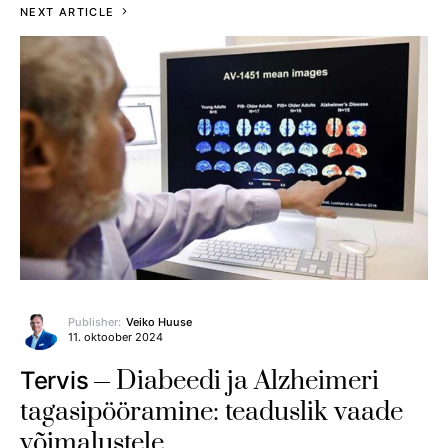
NEXT ARTICLE
Publisher:
Veiko Huuse
11. oktoober 2024
Diabeedi ja Alzheimeri
Tervis
tagasipööramine: teaduslik vaade
võimalustele