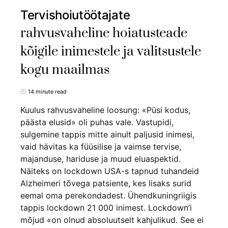
Tervishoiutöötajate
rahvusvaheline hoiatusteade
kõigile inimestele ja valitsustele
kogu maailmas
14 minute read
Kuulus rahvusvaheline loosung: «Püsi kodus,
päästa elusid» oli puhas vale. Vastupidi,
sulgemine tappis mitte ainult paljusid inimesi,
vaid hävitas ka füüsilise ja vaimse tervise,
majanduse, hariduse ja muud eluaspektid.
Näiteks on lockdown USA-s tapnud tuhandeid
Alzheimeri tõvega patsiente, kes lisaks surid
eemal oma perekondadest. Ühendkuningriigis
tappis lockdown 21 000 inimest. Lockdown’i
mõjud «on olnud absoluutselt kahjulikud. See ei