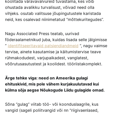
koolitada väravavalvureid tuvastama, kes võib
ohustada avalikku turvalisust, võivad need olla
vihjeks. osutab valitsuse jõupingutustele karistada
neid, kes osalevad niinimetatud “mõttekuritegudes”.
Nagu Associated Press teatab, uurivad
föderaalametnikud juba, kuidas lisada selle jälgimisse
”
identifitseeritavaid patsiendiandmeid
“, nagu vaimse
tervise, ainete kasutamise ja käitumistervise teave
rühmakodudest, varjupaikadest, vanglatest,
võõrutusasutustest ja koolidest. tööriistakomplekt.
Ärge tehke viga: need on Ameerika gulagi
ehituskivid, mis pole vähem kurjakuulutavad kui
külma sõja aegse Nõukogude Liidu gulagide omad.
Sõna “gulag” viitab töö- või koonduslaagrile, kus
vangid (sageli poliitvangid või nn “riigivaenlased,