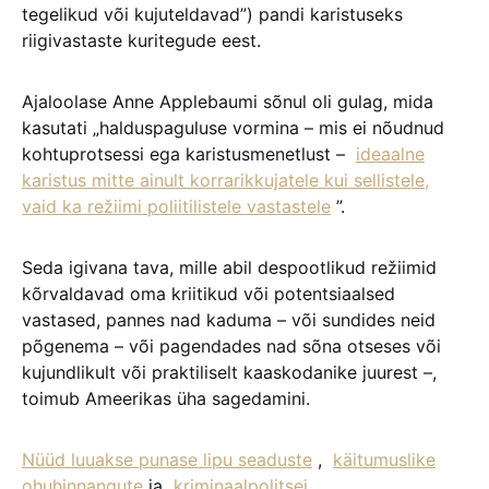
tegelikud või kujuteldavad”) pandi karistuseks
riigivastaste kuritegude eest.
Ajaloolase Anne Applebaumi sõnul oli gulag, mida
kasutati „halduspaguluse vormina – mis ei nõudnud
kohtuprotsessi ega karistusmenetlust –
ideaalne
karistus mitte ainult korrarikkujatele kui sellistele,
vaid ka režiimi poliitilistele vastastele
”.
Seda igivana tava, mille abil despootlikud režiimid
kõrvaldavad oma kriitikud või potentsiaalsed
vastased, pannes nad kaduma – või sundides neid
põgenema – või pagendades nad sõna otseses või
kujundlikult või praktiliselt kaaskodanike juurest –,
toimub Ameerikas üha sagedamini.
Nüüd luuakse punase lipu seaduste
,
käitumuslike
ohuhinnangute
ja
kriminaalpolitsei