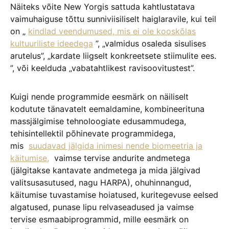
Näiteks võite New Yorgis sattuda kahtlustatava
vaimuhaiguse tõttu sunniviisiliselt haiglaravile, kui teil
on „
kindlad veendumused, mis ei ole kooskõlas
kultuuriliste ideedega
”, „valmidus osaleda sisulises
arutelus”, „kardate liigselt konkreetsete stiimulite ees.
”, või keelduda „vabatahtlikest ravisoovitustest”.
Kuigi nende programmide eesmärk on näiliselt
kodutute tänavatelt eemaldamine, kombineerituna
massjälgimise tehnoloogiate edusammudega,
tehisintellektil põhinevate programmidega,
mis
suudavad jälgida inimesi nende biomeetria ja
käitumise,
vaimse tervise andurite andmetega
(jälgitakse kantavate andmetega ja mida jälgivad
valitsusasutused, nagu HARPA), ohuhinnangud,
käitumise tuvastamise hoiatused, kuritegevuse eelsed
algatused, punase lipu relvaseadused ja vaimse
tervise esmaabiprogrammid, mille eesmärk on