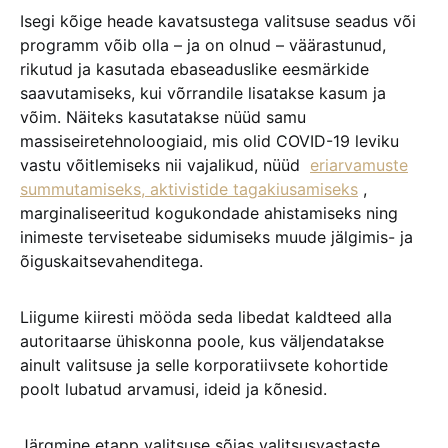
Isegi kõige heade kavatsustega valitsuse seadus või
programm võib olla – ja on olnud – väärastunud,
rikutud ja kasutada ebaseaduslike eesmärkide
saavutamiseks, kui võrrandile lisatakse kasum ja
võim. Näiteks kasutatakse nüüd samu
massiseiretehnoloogiaid, mis olid COVID-19 leviku
vastu võitlemiseks nii vajalikud, nüüd
eriarvamuste
summutamiseks, aktivistide tagakiusamiseks
,
marginaliseeritud kogukondade ahistamiseks ning
inimeste terviseteabe sidumiseks muude jälgimis- ja
õiguskaitsevahenditega.
Liigume kiiresti mööda seda libedat kaldteed alla
autoritaarse ühiskonna poole, kus väljendatakse
ainult valitsuse ja selle korporatiivsete kohortide
poolt lubatud arvamusi, ideid ja kõnesid.
Järgmine etapp valitsuse sõjas valitsusvastaste