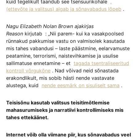
kuid tegelikult taandub see tsensuurikohale
.
(ettevõte ja valitsus) algab ja sõnavabadus lõpeb
.
Nagu Elizabeth Nolan Brown ajakirjas
Reason
kirjutab : „Nii parem- kui ka vasakpoolsed
rünnakud pakkumise vastu on valmisolek kasutada
mis tahes vabandusi – laste päästmine, eelarvamuste
peatamine, terrorismi, naistevihkamise ja usulise
sallimatuse ennetamine – et
tagada tsentraliseeritud
kontroll võrgukõne
. Nad võivad neid sõnastada
erakondlikult, mis sobib hästi nende vastavate
alustega, kuid
nende eesmärk on sisuliselt sama
.
Teisisõnu kasutab valitsus teisitimõtlemise
mahasurumiseks ja narratiivi kontrollimiseks mis
tahes ettekäänet.
Internet võib olla viimane piir, kus sõnavabadus veel