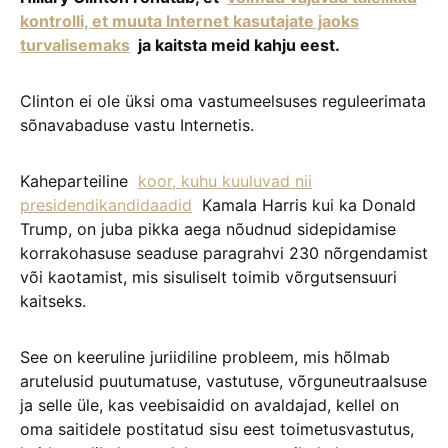
kontrolli, et muuta Internet kasutajate jaoks
turvalisemaks
ja kaitsta meid kahju eest.
Clinton ei ole üksi oma vastumeelsuses reguleerimata
sõnavabaduse vastu Internetis.
Kaheparteiline
koor, kuhu kuuluvad nii
presidendikandidaadid
Kamala Harris kui ka Donald
Trump, on juba pikka aega nõudnud sidepidamise
korrakohasuse seaduse paragrahvi 230 nõrgendamist
või kaotamist, mis sisuliselt toimib võrgutsensuuri
kaitseks.
See on keeruline juriidiline probleem, mis hõlmab
arutelusid puutumatuse, vastutuse, võrguneutraalsuse
ja selle üle, kas veebisaidid on avaldajad, kellel on
oma saitidele postitatud sisu eest toimetusvastutus,