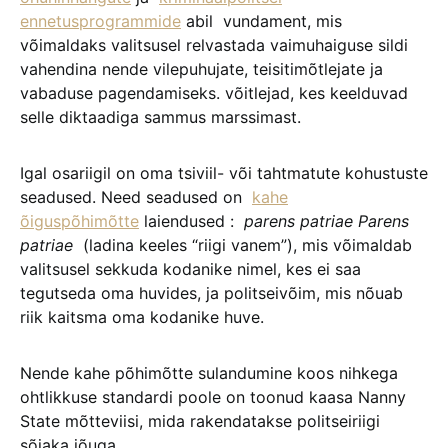
ennetusprogrammide
abil vundament, mis
võimaldaks valitsusel relvastada vaimuhaiguse sildi
vahendina nende vilepuhujate, teisitimõtlejate ja
vabaduse pagendamiseks. võitlejad, kes keelduvad
selle diktaadiga sammus marssimast.
Igal osariigil on oma tsiviil- või tahtmatute kohustuste
seadused. Need seadused on
kahe
õiguspõhimõtte
laiendused :
parens patriae Parens
patriae
(ladina keeles “riigi vanem”), mis võimaldab
valitsusel sekkuda kodanike nimel, kes ei saa
tegutseda oma huvides, ja politseivõim, mis nõuab
riik kaitsma oma kodanike huve.
Nende kahe põhimõtte sulandumine koos nihkega
ohtlikkuse standardi poole on toonud kaasa Nanny
State mõtteviisi, mida rakendatakse politseiriigi
sõjaka jõuga.