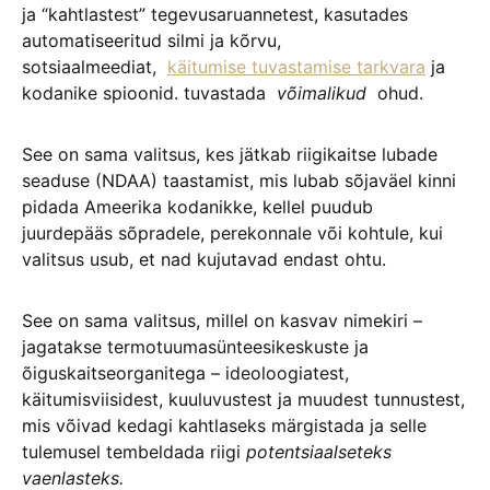
ja “kahtlastest” tegevusaruannetest, kasutades
automatiseeritud silmi ja kõrvu,
sotsiaalmeediat,
käitumise tuvastamise tarkvara
ja
kodanike spioonid. tuvastada
võimalikud
ohud.
See on sama valitsus, kes jätkab riigikaitse lubade
seaduse (NDAA) taastamist, mis lubab sõjaväel kinni
pidada Ameerika kodanikke, kellel puudub
juurdepääs sõpradele, perekonnale või kohtule, kui
valitsus usub, et nad kujutavad endast ohtu.
See on sama valitsus, millel on kasvav nimekiri –
jagatakse termotuumasünteesikeskuste ja
õiguskaitseorganitega – ideoloogiatest,
käitumisviisidest, kuuluvustest ja muudest tunnustest,
mis võivad kedagi kahtlaseks märgistada ja selle
tulemusel tembeldada riigi
potentsiaalseteks
vaenlasteks.