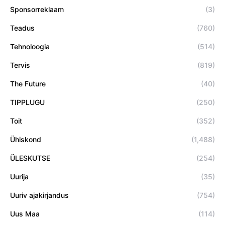
Sponsorreklaam
(3)
Teadus
(760)
Tehnoloogia
(514)
Tervis
(819)
The Future
(40)
TIPPLUGU
(250)
Toit
(352)
Ühiskond
(1,488)
ÜLESKUTSE
(254)
Uurija
(35)
Uuriv ajakirjandus
(754)
Uus Maa
(114)