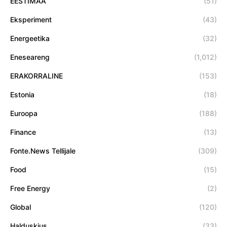
EESTIMAA
(51)
Eksperiment
(43)
Energeetika
(32)
Eneseareng
(1,012)
ERAKORRALINE
(153)
Estonia
(18)
Euroopa
(188)
Finance
(13)
Fonte.News Tellijale
(309)
Food
(15)
Free Energy
(2)
Global
(120)
Halduskius
(33)