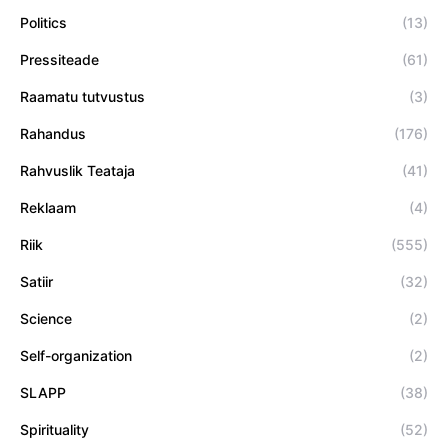
Politics
(13)
Pressiteade
(61)
Raamatu tutvustus
(3)
Rahandus
(176)
Rahvuslik Teataja
(41)
Reklaam
(4)
Riik
(555)
Satiir
(32)
Science
(2)
Self-organization
(2)
SLAPP
(38)
Spirituality
(52)