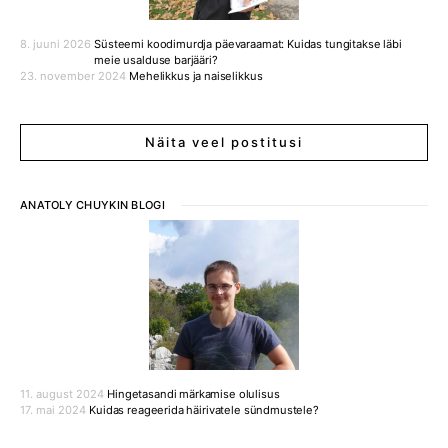
8. juuni 2026
Süsteemi koodimurdja päevaraamat: Kuidas tungitakse läbi
meie usalduse barjääri?
23. november 2024
Mehelikkus ja naiselikkus
Näita veel postitusi
ANATOLY CHUYKIN BLOGI
11. august 2024
Hingetasandi märkamise olulisus
17. mai 2024
Kuidas reageerida häirivatele sündmustele?