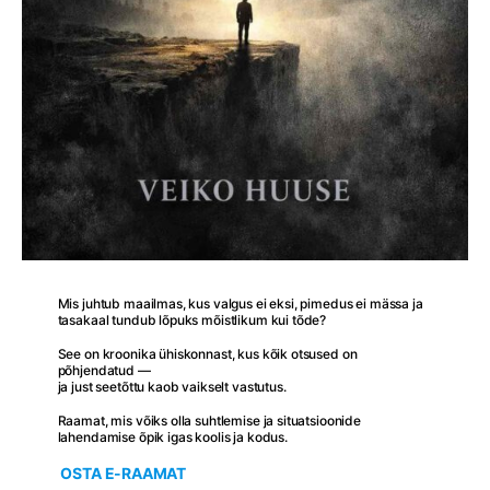
Mis juhtub maailmas, kus valgus ei eksi, pimedus ei mässa ja
tasakaal tundub lõpuks mõistlikum kui tõde?
See on kroonika ühiskonnast, kus kõik otsused on
põhjendatud —
ja just seetõttu kaob vaikselt vastutus.
Raamat, mis võiks olla suhtlemise ja situatsioonide
lahendamise õpik igas koolis ja kodus.
OSTA E-RAAMAT