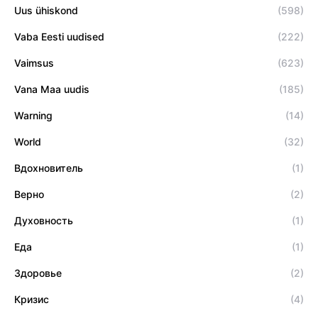
Uus ühiskond
(598)
Vaba Eesti uudised
(222)
Vaimsus
(623)
Vana Maa uudis
(185)
Warning
(14)
World
(32)
Вдохновитель
(1)
Верно
(2)
Духовность
(1)
Еда
(1)
Здоровье
(2)
Кризис
(4)