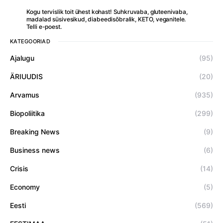
Kogu tervislik toit ühest kohast! Suhkruvaba, gluteenivaba,
madalad süsivesikud, diabeedisõbralik, KETO, veganitele.
Telli e-poest.
KATEGOORIAD
Ajalugu
(95)
ÄRIUUDIS
(20)
Arvamus
(935)
Biopoliitika
(299)
Breaking News
(9)
Business news
(6)
Crisis
(14)
Economy
(5)
Eesti
(569)