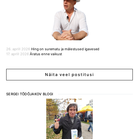
26. aprill 2026
Hing on surematu ja mälestused igavesed
17. aprill 2026
Äratus enne vaikust
Näita veel postitusi
SERGEI TÕDÕJAKOV BLOGI