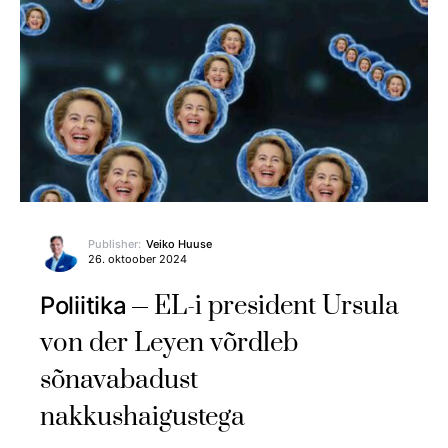
Publisher:
Veiko Huuse
26. oktoober 2024
EL-i president Ursula
Poliitika
von der Leyen võrdleb
sõnavabadust
nakkushaigustega