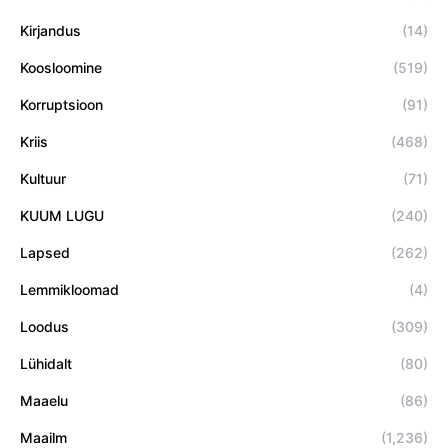
Kirjandus
(14)
Koosloomine
(519)
Korruptsioon
(91)
Kriis
(468)
Kultuur
(71)
KUUM LUGU
(240)
Lapsed
(262)
Lemmikloomad
(4)
Loodus
(309)
Lühidalt
(80)
Maaelu
(86)
Maailm
(1,236)