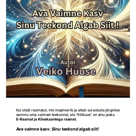
Kui otsid raamatut, mis inspireerib ja aitab sul astuda järgmise
sammu oma vaimsel teekonnal, siis "Kõiksus" on sinu jaoks.
E-Raamat ja Kõvakaantega raamat
.
Ava vaimne kasv. Sinu teekond algab siit!