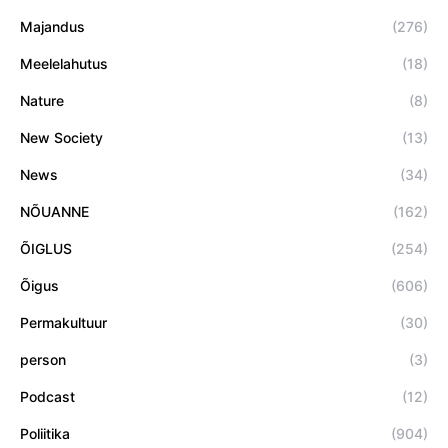
Majandus
(276)
Meelelahutus
(18)
Nature
(8)
New Society
(13)
News
(34)
NÕUANNE
(162)
ÕIGLUS
(254)
Õigus
(606)
Permakultuur
(30)
person
(3)
Podcast
(12)
Poliitika
(904)