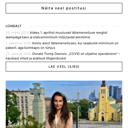
Näita veel postitusi
LÜHIDALT
26. märts 2026
Alates 1. aprillist muutuvad täitemenetluse reeglid:
alampalga kasv ja elatusmiinimum mõjutavad arestimisi
1. veebruar 2026
Konto arest täitemenetluses: kui seaduslik miinimum on
paberil, aga külmkapis on tühjus
25. jaanuar 2026
Donald Trump Davosis: „COVID oli sõjaline operatsioon“ –
kaudsed viited ja avalikud tõlgendused
LAE VEEL (3/80)