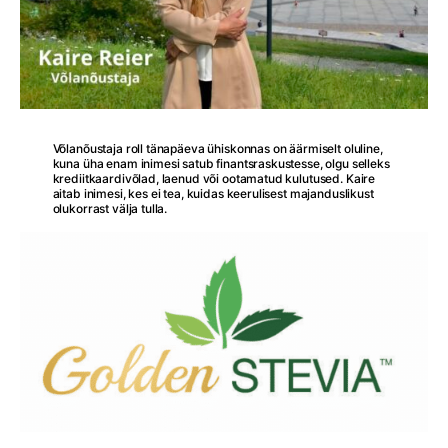
Võlanõustaja roll tänapäeva ühiskonnas on äärmiselt oluline,
kuna üha enam inimesi satub finantsraskustesse, olgu selleks
krediitkaardivõlad, laenud või ootamatud kulutused. Kaire
aitab inimesi, kes ei tea, kuidas keerulisest majanduslikust
olukorrast välja tulla.