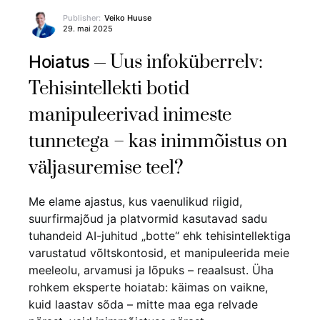
Publisher:
Veiko Huuse
29. mai 2025
Uus infoküberrelv:
Hoiatus
Tehisintellekti botid
manipuleerivad inimeste
tunnetega – kas inimmõistus on
väljasuremise teel?
Me elame ajastus, kus vaenulikud riigid,
suurfirmajõud ja platvormid kasutavad sadu
tuhandeid AI-juhitud „botte“ ehk tehisintellektiga
varustatud võltskontosid, et manipuleerida meie
meeleolu, arvamusi ja lõpuks – reaalsust. Üha
rohkem eksperte hoiatab: käimas on vaikne,
kuid laastav sõda – mitte maa ega relvade