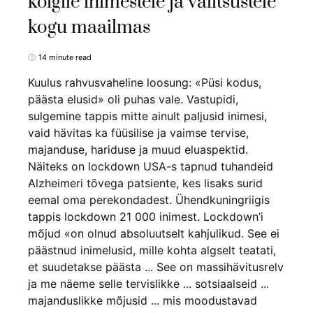
kõigile inimestele ja valitsustele
kogu maailmas
14 minute read
Kuulus rahvusvaheline loosung: «Püsi kodus,
päästa elusid» oli puhas vale. Vastupidi,
sulgemine tappis mitte ainult paljusid inimesi,
vaid hävitas ka füüsilise ja vaimse tervise,
majanduse, hariduse ja muud eluaspektid.
Näiteks on lockdown USA-s tapnud tuhandeid
Alzheimeri tõvega patsiente, kes lisaks surid
eemal oma perekondadest. Ühendkuningriigis
tappis lockdown 21 000 inimest. Lockdown’i
mõjud «on olnud absoluutselt kahjulikud. See ei
päästnud inimelusid, mille kohta algselt teatati,
et suudetakse päästa ... See on massihävitusrelv
ja me näeme selle tervislikke ... sotsiaalseid ...
majanduslikke mõjusid ... mis moodustavad