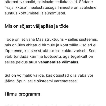
alternatiivkanalid, sotsiaalmeediakanalid. Sõdade
“vajalikkuse” meelestatusega Inimeste omavaheline
suhtlus kohtumistel ja sündmustel.
Mis on sõjast väljapääs ja tõde
Tõde on, et vana Maa struktuuris – selles süsteemis,
mis on üles ehitatud hirmule ja kontrollile – sõjad ei
lõpe enne, kui see struktuur ise kokku variseb. See
võib tunduda karm ja lootusetu, aga tegelikult on
selles peidus
suur vabanemise võimalus
.
Sul on võimalik valida, kas otsustad olla vaba või
jääda lõpuni selle süsteemi varemetesse.
Hirmu programm