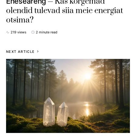
Kas kõrgemad
Eneseareng
olendid tulevad siia meie energiat
otsima?
219 views
2 minute read
NEXT ARTICLE