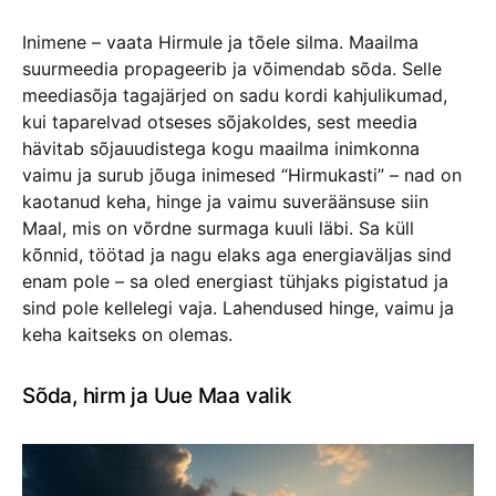
Inimene – vaata Hirmule ja tõele silma. Maailma
suurmeedia propageerib ja võimendab sõda. Selle
meediasõja tagajärjed on sadu kordi kahjulikumad,
kui taparelvad otseses sõjakoldes, sest meedia
hävitab sõjauudistega kogu maailma inimkonna
vaimu ja surub jõuga inimesed “Hirmukasti” – nad on
kaotanud keha, hinge ja vaimu suveräänsuse siin
Maal, mis on võrdne surmaga kuuli läbi. Sa küll
kõnnid, töötad ja nagu elaks aga energiaväljas sind
enam pole – sa oled energiast tühjaks pigistatud ja
sind pole kellelegi vaja. Lahendused hinge, vaimu ja
keha kaitseks on olemas.
Sõda, hirm ja Uue Maa valik