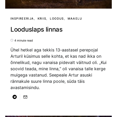
INSPIREERIJA
KRIIS
LOODUS
MAAELU
Looduslaps linnas
4 minute read
Ühel hetkel aga tekkis 13-aastasel perepojal
Arturil küsimus selle kohta, et kas nad ikka on
õnnelikud, nagu vanaisa pidevalt väitnud oli. „Kui
soovid teada, mine linna,“ oli vanaisa talle kerge
muigega vastanud. Seepeale Artur asuski
rännakule suure linna poole, süda täis
avastamisindu.