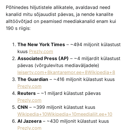
Põhinedes hiljutistele allikatele, avaldavad need
kanalid mitu sõjauudist päevas, ja nende kanalite
alltöövõtjad on peamised meediakanalid enam kui
190 s riigis:
The New York Times
– ~494 miljonit külastust
kuus
Prezly.com
Associated Press (AP)
– ~4 miljardit külastust
päevas (võrgulevitus mediaväljadele)
leisertv.com+8kantaremor.ee+8Wikipedia+8
The Guardian
– ~416 miljonit külastust kuus
Prezly.com
Reuters
– ~1 miljard külastust päevas
Prezly.com
CNN
– ~399 miljonit külastust kuus
Wikipedia+10Wikipedia+10meedialiit.ee+10
Al Jazeera
– ~430 miljonit külastust kuus
Prezly.com