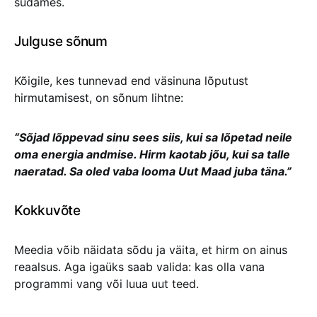
südames.
Julguse sõnum
Kõigile, kes tunnevad end väsinuna lõputust
hirmutamisest, on sõnum lihtne:
“Sõjad lõppevad sinu sees siis, kui sa lõpetad neile
oma energia andmise. Hirm kaotab jõu, kui sa talle
naeratad. Sa oled vaba looma Uut Maad juba täna.”
Kokkuvõte
Meedia võib näidata sõdu ja väita, et hirm on ainus
reaalsus. Aga igaüks saab valida: kas olla vana
programmi vang või luua uut teed.