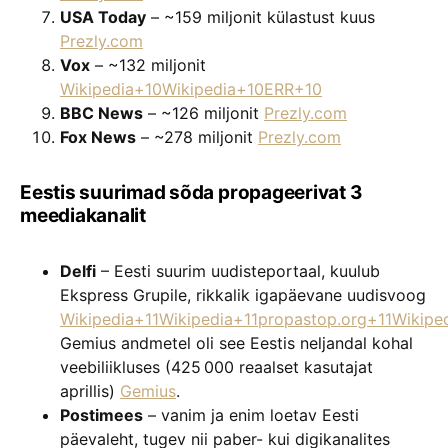
USA Today
– ~159 miljonit külastust kuus
Prezly.com
Vox
– ~132 miljonit
Wikipedia+10Wikipedia+10ERR+10
BBC News
– ~126 miljonit
Prezly.com
Fox News
– ~278 miljonit
Prezly.com
Eestis suurimad sõda propageerivat 3
meediakanalit
Delfi
– Eesti suurim uudisteportaal, kuulub
Ekspress Grupile, rikkalik igapäevane uudisvoog
Wikipedia+11Wikipedia+11propastop.org+11
Wikipe
Gemius andmetel oli see Eestis neljandal kohal
veebiliikluses (425 000 reaalset kasutajat
aprillis)
Gemius
.
Postimees
– vanim ja enim loetav Eesti
päevaleht, tugev nii paber- kui digikanalites