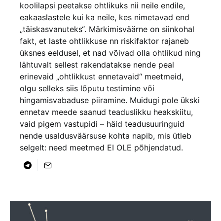
koolilapsi peetakse ohtlikuks nii neile endile,
eakaaslastele kui ka neile, kes nimetavad end
„täiskasvanuteks“. Märkimisväärne on siinkohal
fakt, et laste ohtlikkuse nn riskifaktor rajaneb
üksnes eeldusel, et nad võivad olla ohtlikud ning
lähtuvalt sellest rakendatakse nende peal
erinevaid „ohtlikkust ennetavaid“ meetmeid,
olgu selleks siis lõputu testimine või
hingamisvabaduse piiramine. Muidugi pole ükski
ennetav meede saanud teaduslikku heakskiitu,
vaid pigem vastupidi – häid teadusuuringuid
nende usaldusväärsuse kohta napib, mis ütleb
selgelt: need meetmed EI OLE põhjendatud.