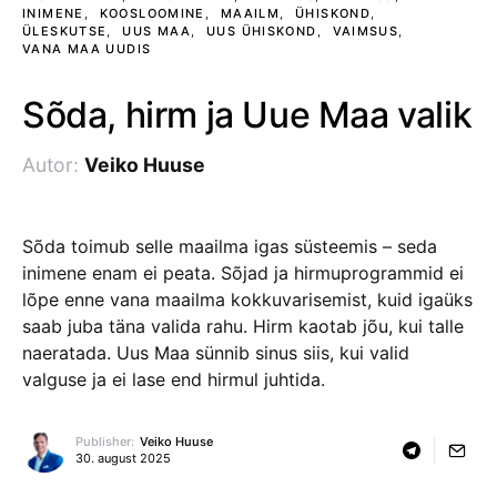
INIMENE
KOOSLOOMINE
MAAILM
ÜHISKOND
ÜLESKUTSE
UUS MAA
UUS ÜHISKOND
VAIMSUS
VANA MAA UUDIS
Sõda, hirm ja Uue Maa valik
Autor:
Veiko Huuse
Sõda toimub selle maailma igas süsteemis – seda
inimene enam ei peata. Sõjad ja hirmuprogrammid ei
lõpe enne vana maailma kokkuvarisemist, kuid igaüks
saab juba täna valida rahu. Hirm kaotab jõu, kui talle
naeratada. Uus Maa sünnib sinus siis, kui valid
valguse ja ei lase end hirmul juhtida.
Publisher:
Veiko Huuse
30. august 2025