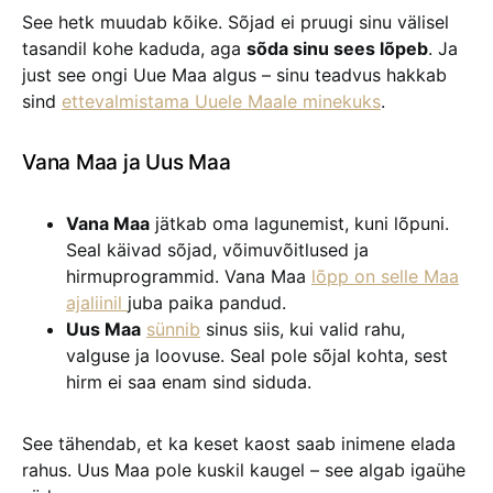
See hetk muudab kõike. Sõjad ei pruugi sinu välisel
tasandil kohe kaduda, aga
sõda sinu sees lõpeb
. Ja
just see ongi Uue Maa algus – sinu teadvus hakkab
sind
ettevalmistama Uuele Maale minekuks
.
Vana Maa ja Uus Maa
Vana Maa
jätkab oma lagunemist, kuni lõpuni.
Seal käivad sõjad, võimuvõitlused ja
hirmuprogrammid. Vana Maa
lõpp on selle Maa
ajaliinil
juba paika pandud.
Uus Maa
sünnib
sinus siis, kui valid rahu,
valguse ja loovuse. Seal pole sõjal kohta, sest
hirm ei saa enam sind siduda.
See tähendab, et ka keset kaost saab inimene elada
rahus. Uus Maa pole kuskil kaugel – see algab igaühe