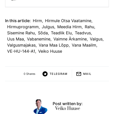
In this article:
Hirm
,
Hirmule Otsa Vaatamine
,
Hirmuprogramm
,
Julgus
,
Meedia Hirm
,
Rahu
,
Sisemine Rahu
,
Sõda
,
Teadlik Elu
,
Teadvus
,
Uus Maa
,
Vabanemine
,
Vaimne Ärkamine
,
Valgus
,
Valgusmajakas
,
Vana Maa Lõpp
,
Vana Maailm
,
VE-HU-144-A1
,
Veiko Huuse
0 Shares
TELEGRAM
MAIL
Post written by:
Veiko Huuse