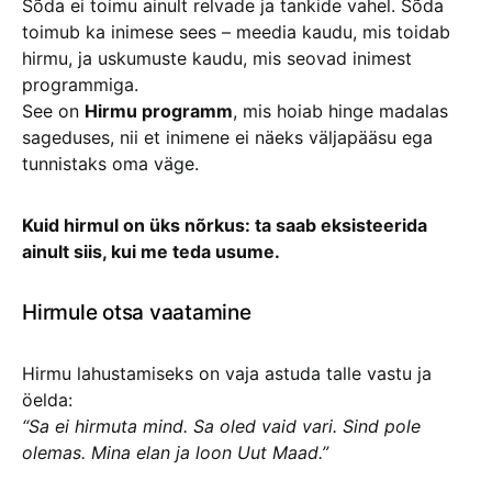
Sõda ei toimu ainult relvade ja tankide vahel. Sõda
toimub ka inimese sees – meedia kaudu, mis toidab
hirmu, ja uskumuste kaudu, mis seovad inimest
programmiga.
See on
Hirmu programm
, mis hoiab hinge madalas
sageduses, nii et inimene ei näeks väljapääsu ega
tunnistaks oma väge.
Kuid hirmul on üks nõrkus: ta saab eksisteerida
ainult siis, kui me teda usume.
Hirmule otsa vaatamine
Hirmu lahustamiseks on vaja astuda talle vastu ja
öelda:
“Sa ei hirmuta mind. Sa oled vaid vari. Sind pole
olemas. Mina elan ja loon Uut Maad.”