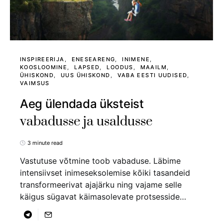
INSPIREERIJA
ENESEARENG
INIMENE
KOOSLOOMINE
LAPSED
LOODUS
MAAILM
ÜHISKOND
UUS ÜHISKOND
VABA EESTI UUDISED
VAIMSUS
Aeg ülendada üksteist
vabadusse ja usaldusse
3 minute read
Vastutuse võtmine toob vabaduse. Läbime
intensiivset inimeseksolemise kõiki tasandeid
transformeerivat ajajärku ning vajame selle
käigus sügavat käimasolevate protsesside…