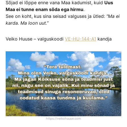
Sõjad ei lõppe enne vana Maa kadumist, kuid
Uus
Maa ei tunne enam sõda ega hirmu
.
See on koht, kus sina seisad valguses ja ütled:
“Ma ei
karda. Ma loon uut.”
Veiko Huuse – valguskoodi
VE-HU-144-A1
kandja
https://veikohuuse.com