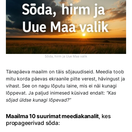
Sõda, hirm ja Uue Maa valik
Tänapäeva maailm on täis sõjauudiseid. Meedia toob
mitu korda päevas ekraanile pilte verest, hävingust ja
vihast. See on nagu lõputu laine, mis ei näi kunagi
lõppevat. Ja paljud inimesed küsivad endalt:
“Kas
sõjad üldse kunagi lõpevad?”
Maailma 10 suurimat meediakanalit
, kes
propageerivad sõda: