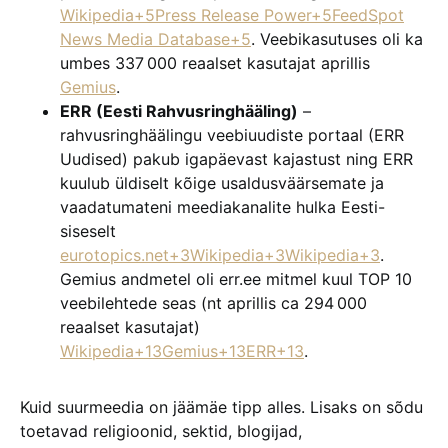
Wikipedia+5Press Release Power+5FeedSpot
News Media Database+5
. Veebikasutuses oli ka
umbes 337 000 reaalset kasutajat aprillis
Gemius
.
ERR (Eesti Rahvusringhääling)
–
rahvusringhäälingu veebiuudiste portaal (ERR
Uudised) pakub igapäevast kajastust ning ERR
kuulub üldiselt kõige usaldusväärsemate ja
vaadatumateni meediakanalite hulka Eesti-
siseselt
eurotopics.net+3Wikipedia+3Wikipedia+3
.
Gemius andmetel oli err.ee mitmel kuul TOP 10
veebilehtede seas (nt aprillis ca 294 000
reaalset kasutajat)
Wikipedia+13Gemius+13ERR+13
.
Kuid suurmeedia on jäämäe tipp alles. Lisaks on sõdu
toetavad religioonid, sektid, blogijad,