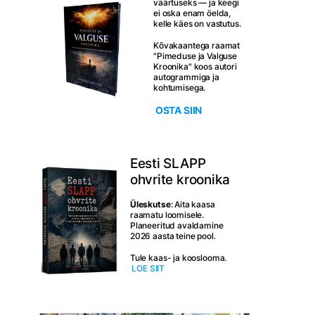
väärtuseks — ja keegi
ei oska enam öelda,
kelle käes on vastutus.
Kõvakaantega raamat
"Pimeduse ja Valguse
Kroonika" koos autori
autogrammiga ja
kohtumisega.
OSTA SIIN
Eesti SLAPP
ohvrite kroonika
Üleskutse
: Aita kaasa
raamatu loomisele.
Planeeritud avaldamine
2026 aasta teine pool.
Tule kaas- ja kooslooma.
LOE SIIT