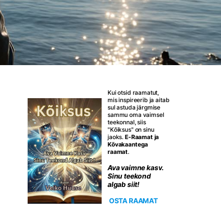
Kui otsid raamatut,
mis inspireerib ja aitab
sul astuda järgmise
sammu oma vaimsel
teekonnal, siis
"Kõiksus" on sinu
jaoks.
E-Raamat ja
Kõvakaantega
raamat
.
Ava vaimne kasv.
Sinu teekond
algab siit!
OSTA RAAMAT