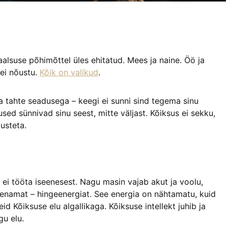
lsuse põhimõttel üles ehitatud. Mees ja naine. Öö ja
 ei nõustu.
Kõik on valikud
.
 tahte seadusega – keegi ei sunni sind tegema sinu
used sünnivad sinu seest, mitte väljast. Kõiksus ei sekku,
usteta.
ei tööta iseenesest. Nagu masin vajab akut ja voolu,
enamat – hingeenergiat. See energia on nähtamatu, kuid
d Kõiksuse elu algallikaga. Kõiksuse intellekt juhib ja
gu elu.