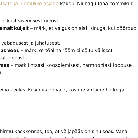
htsate ja loomulike asjade
kaudu. Nii nagu täna hommikul:
elikust sisemisest rahust.
malt küljelt
– märk, et valgus on alati sinuga, kui pöördud
vabadusest ja juhatusest.
mas vees
– märk, et tõeline rõõm ei sõltu välisest
st olekust.
amas
– märk lihtsast koosolemisest, harmooniast looduse
a.
tema keeles. Küsimus on vaid, kas me võtame hetke ja
a hirmu keskkonnas, tea, et väljapääs on sinu sees. Vana