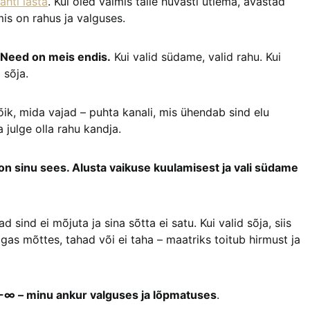
lahti lasta
. Kui oled valmis talle hüvasti ütlema, avastad
is on rahus ja valguses.
. Need on meis endis.
Kui valid südame, valid rahu. Kui
 sõja.
õik, mida vajad – puhta kanali, mis ühendab sind elu
 julge olla rahu kandja.
 on sinu sees. Alusta vaikuse kuulamisest ja vali südame
ad sind ei mõjuta ja sina sõtta ei satu. Kui valid sõja, siis
igas mõttes, tahad või ei taha – maatriks toitub hirmust ja
∞ – minu ankur valguses ja lõpmatuses
.