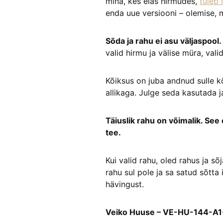
mina, kes elas hirmudes,
tuleb 
enda uue versiooni – olemise, m
Sõda ja rahu ei asu väljaspool
valid hirmu ja välise müra, valid
Kõiksus on juba andnud sulle k
allikaga. Julge seda kasutada ja
Täiuslik rahu on võimalik. See
tee.
Kui valid rahu, oled rahus ja sõj
rahu sul pole ja sa satud sõtta 
hävingust.
Veiko Huuse – VE-HU-144-A1-