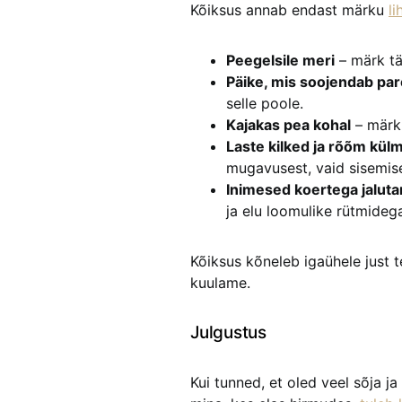
Kõiksus annab endast märku
li
Peegelsile meri
– märk täi
Päike, mis soojendab pare
selle poole.
Kajakas pea kohal
– märk 
Laste kilked ja rõõm kül
mugavusest, vaid sisemise
Inimesed koertega jalut
ja elu loomulike rütmideg
Kõiksus kõneleb igaühele just 
kuulame.
Julgustus
Kui tunned, et oled veel sõja j