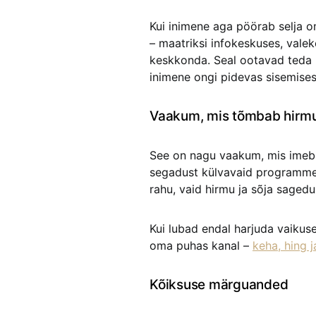
Kui inimene aga pöörab selja o
– maatriksi infokeskuses, vale
keskkonda. Seal ootavad teda 
inimene ongi pidevas sisemises 
Vaakum, mis tõmbab hirm
See on nagu vaakum, mis imeb s
segadust külvavaid programme. T
rahu, vaid hirmu ja sõja sagedu
Kui lubad endal harjuda vaikus
oma puhas kanal –
keha, hing 
Kõiksuse märguanded