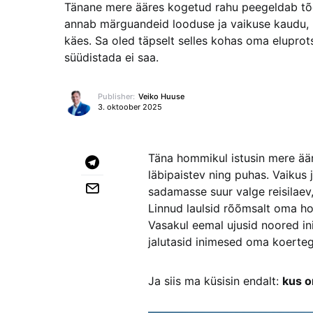
Tänane mere ääres kogetud rahu peegeldab tõde:
annab märguandeid looduse ja vaikuse kaudu, m
käes. Sa oled täpselt selles kohas oma eluprots
süüdistada ei saa.
Publisher:
Veiko Huuse
3. oktoober 2025
Täna hommikul istusin mere ääre
läbipaistev ning puhas. Vaikus j
sadamasse suur valge reisilaev,
Linnud laulsid rõõmsalt oma ho
Vasakul eemal ujusid noored i
jalutasid inimesed oma koerteg
Ja siis ma küsisin endalt:
kus o