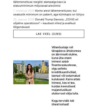
täitemenetluse reeglid: alampalga kasv ja
elatusmiinimum mõjutavad arestimisi
1. veebruar 2026
Konto arest täitemenetluses: kui
seaduslik miinimum on paberil, aga külmkapis on tühjus
25. jaanuar 2026
Donald Trump Davosis: „COVID oli
sõjaline operatsioon“ – kaudsed viited ja avalikud
tõlgendused
LAE VEEL (3/80)
Võlanõustaja roll
tänapäeva ühiskonnas
on äärmiselt oluline,
kuna üha enam
inimesi satub
finantsraskustesse,
olgu selleks
krediitkaardivõlad,
laenud või ootamatud
kulutused. Kaire aitab
inimesi, kes ei tea,
kuidas keerulisest
majanduslikust
olukorrast välja tulla.
Kogu tervislik toit
ühest kohast!