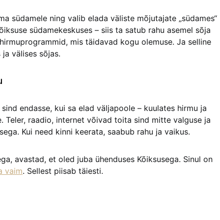
ma südamele ning valib elada väliste mõjutajate „südames“
kõiksuse südamekeskuses – siis ta satub rahu asemel sõja
hirmuprogrammid, mis täidavad kogu olemuse. Ja selline
ja välises sõjas.
u
ind endasse, kui sa elad väljapoole – kuulates hirmu ja
eler, raadio, internet võivad toita sind mitte valguse ja
sega. Kui need kinni keerata, saabub rahu ja vaikus.
ega, avastad, et oled juba ühenduses Kõiksusega. Sinul on
ja vaim
. Sellest piisab täiesti.