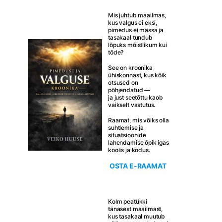
Mis juhtub maailmas,
kus valgus ei eksi,
pimedus ei mässa ja
tasakaal tundub
lõpuks mõistlikum kui
tõde?
See on kroonika
ühiskonnast, kus kõik
otsused on
põhjendatud —
ja just seetõttu kaob
vaikselt vastutus.
Raamat, mis võiks olla
suhtlemise ja
situatsioonide
lahendamise õpik igas
koolis ja kodus.
OSTA E-RAAMAT
Kolm peatükki
tänasest maailmast,
kus tasakaal muutub