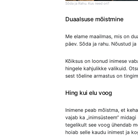
Sõda ja Rahu. Kus need on?
Duaalsuse mõistmine
Me elame maailmas, mis on duaa
päev. Sõda ja rahu. Nõustud ja
Kõiksus on loonud inimese vaba
hingele kahjulikke valikuid. Ots
sest tõeline armastus on tingim
Hing kui elu voog
Inimene peab mõistma, et keha 
vajab ka „inimsüsteem“ midagi 
tegelikult see voog ühendab mei
hoiab selle kaudu inimest ja ko