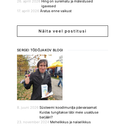
26. aprill 2026
Hing on surematu ja mälestused
igavesed
17. aprill 2026
Äratus enne vaikust
Näita veel postitusi
SERGEI TÕDÕJAKOV BLOGI
8. juuni 2026
Süsteemi koodimurdja päevaraamat:
Kuidas tungitakse läbi meie usalduse
barjääri?
23. november 2024
Mehelikkus ja naiselikkus