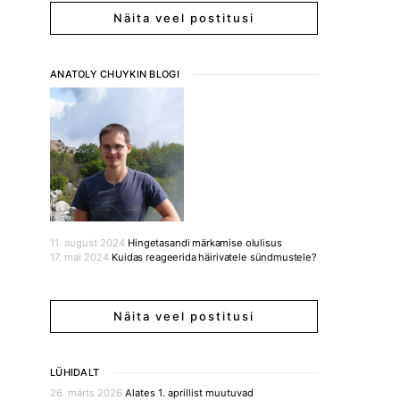
Näita veel postitusi
ANATOLY CHUYKIN BLOGI
11. august 2024
Hingetasandi märkamise olulisus
17. mai 2024
Kuidas reageerida häirivatele sündmustele?
Näita veel postitusi
LÜHIDALT
26. märts 2026
Alates 1. aprillist muutuvad