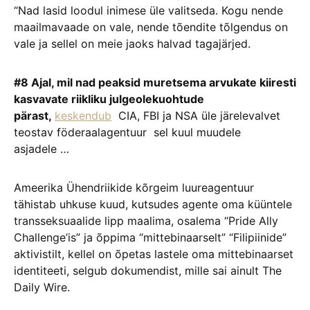
“Nad lasid loodul inimese üle valitseda. Kogu nende
maailmavaade on vale, nende tõendite tõlgendus on
vale ja sellel on meie jaoks halvad tagajärjed.
#8 Ajal, mil nad peaksid muretsema arvukate kiiresti
kasvavate riikliku julgeolekuohtude
pärast,
keskendub
CIA, FBI ja NSA üle järelevalvet
teostav föderaalagentuur sel kuul muudele
asjadele …
Ameerika Ühendriikide kõrgeim luureagentuur
tähistab uhkuse kuud, kutsudes agente oma küüntele
transseksuaalide lipp maalima, osalema “Pride Ally
Challenge’is” ja õppima “mittebinaarselt” “Filipiinide”
aktivistilt, kellel on õpetas lastele oma mittebinaarset
identiteeti, selgub dokumendist, mille sai ainult The
Daily Wire.