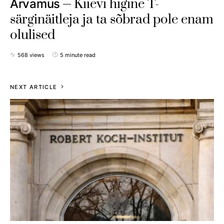
Kiievi higine T-
Arvamus
särginäitleja ja ta sõbrad pole enam
olulised
568 views
5 minute read
NEXT ARTICLE