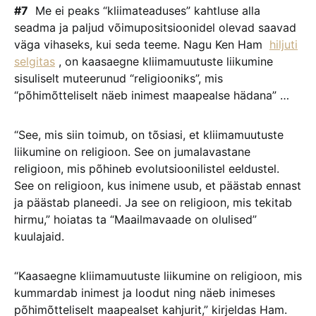
#7
Me ei peaks “kliimateaduses” kahtluse alla
seadma ja paljud võimupositsioonidel olevad saavad
väga vihaseks, kui seda teeme. Nagu Ken Ham
hiljuti
selgitas
, on kaasaegne kliimamuutuste liikumine
sisuliselt muteerunud “religiooniks”, mis
“põhimõtteliselt näeb inimest maapealse hädana” …
“See, mis siin toimub, on tõsiasi, et kliimamuutuste
liikumine on religioon. See on jumalavastane
religioon, mis põhineb evolutsioonilistel eeldustel.
See on religioon, kus inimene usub, et päästab ennast
ja päästab planeedi. Ja see on religioon, mis tekitab
hirmu,” hoiatas ta “Maailmavaade on olulised”
kuulajaid.
“Kaasaegne kliimamuutuste liikumine on religioon, mis
kummardab inimest ja loodut ning näeb inimeses
põhimõtteliselt maapealset kahjurit,” kirjeldas Ham.