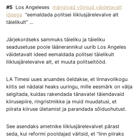
#5
Los Angeleses
mängivad võimud väidetavalt
ideega
“eemaldada politsei liiklusjärelevalve alt
täielikult” …
Järjekordseks sammuks täieliku ja täieliku
seadusetuse poole läänerannikul uurib Los Angeles
väidetavalt ideed eemaldada politsei täielikult
liiklusjärelevalve alt, et muuta politseitööd.
LA Timesi uues aruandes öeldakse, et linnavolikogu
kiitis sel nädalal heaks uuringu, mille eesmärk on välja
selgitada, kuidas rakendada tänavatel täiendavaid
kiirusepiire, ringristmikke ja muid muudatusi, et
piirata kiiruse ületamist ja parandada sõiduohutust.
See asendaks ametnike liiklusjärelevalvet pärast
seda, kui reformi pooldajad väitsid, et “linn piiraks