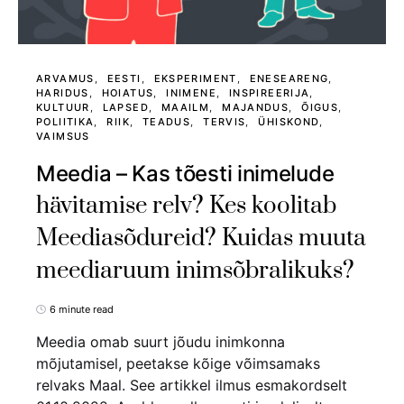
ARVAMUS
EESTI
EKSPERIMENT
ENESEARENG
HARIDUS
HOIATUS
INIMENE
INSPIREERIJA
KULTUUR
LAPSED
MAAILM
MAJANDUS
ÕIGUS
POLIITIKA
RIIK
TEADUS
TERVIS
ÜHISKOND
VAIMSUS
Meedia – Kas tõesti inimelude
hävitamise relv? Kes koolitab
Meediasõdureid? Kuidas muuta
meediaruum inimsõbralikuks?
6 minute read
Meedia omab suurt jõudu inimkonna
mõjutamisel, peetakse kõige võimsamaks
relvaks Maal. See artikkel ilmus esmakordselt