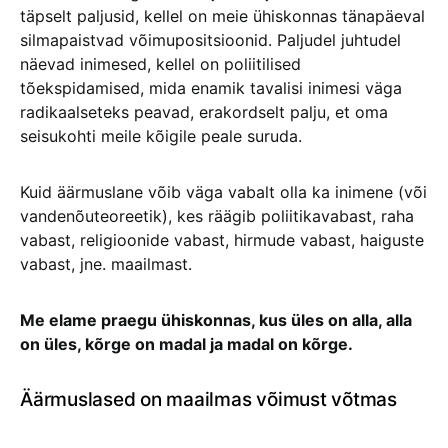
täpselt paljusid, kellel on meie ühiskonnas tänapäeval
silmapaistvad võimupositsioonid. Paljudel juhtudel
näevad inimesed, kellel on poliitilised
tõekspidamised, mida enamik tavalisi inimesi väga
radikaalseteks peavad, erakordselt palju, et oma
seisukohti meile kõigile peale suruda.
Kuid äärmuslane võib väga vabalt olla ka inimene (või
vandenõuteoreetik), kes räägib poliitikavabast, raha
vabast, religioonide vabast, hirmude vabast, haiguste
vabast, jne. maailmast.
Me elame praegu ühiskonnas, kus üles on alla, alla
on üles, kõrge on madal ja madal on kõrge.
Äärmuslased on maailmas võimust võtmas