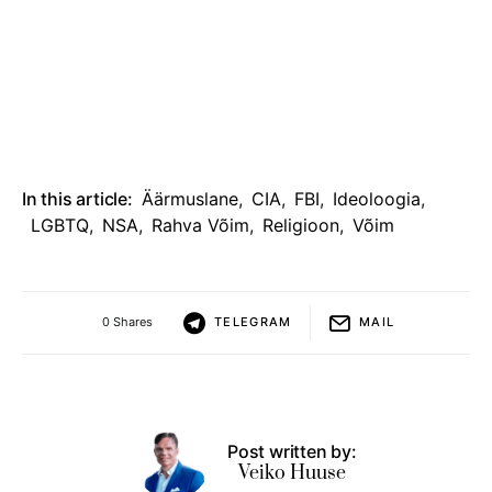
In this article:
Äärmuslane
,
CIA
,
FBI
,
Ideoloogia
,
LGBTQ
,
NSA
,
Rahva Võim
,
Religioon
,
Võim
0 Shares
TELEGRAM
MAIL
Post written by:
Veiko Huuse