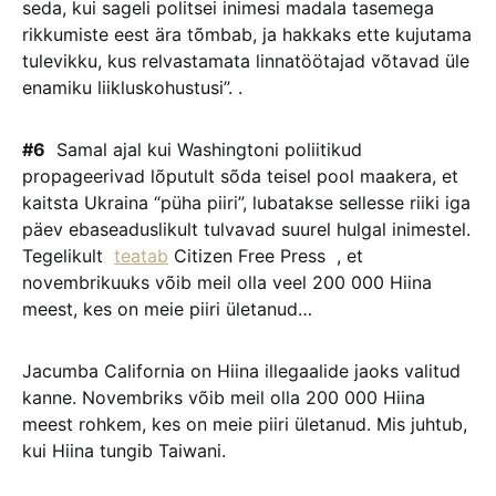
seda, kui sageli politsei inimesi madala tasemega
rikkumiste eest ära tõmbab, ja hakkaks ette kujutama
tulevikku, kus relvastamata linnatöötajad võtavad üle
enamiku liikluskohustusi”. .
#6
Samal ajal kui Washingtoni poliitikud
propageerivad lõputult sõda teisel pool maakera, et
kaitsta Ukraina “püha piiri”, lubatakse sellesse riiki iga
päev ebaseaduslikult tulvavad suurel hulgal inimestel.
Tegelikult
teatab
Citizen Free Press , et
novembrikuuks võib meil olla veel 200 000 Hiina
meest, kes on meie piiri ületanud…
Jacumba California on Hiina illegaalide jaoks valitud
kanne. Novembriks võib meil olla 200 000 Hiina
meest rohkem, kes on meie piiri ületanud. Mis juhtub,
kui Hiina tungib Taiwani.