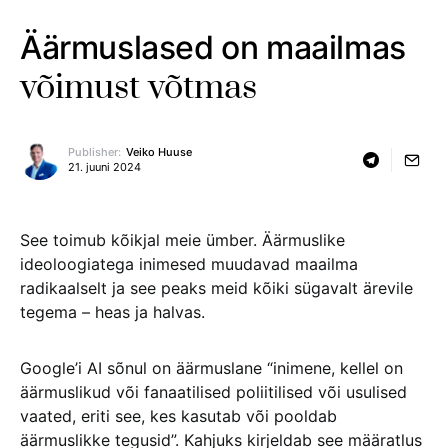
Äärmuslased on maailmas
võimust võtmas
Publisher:
Veiko Huuse
21. juuni 2024
See toimub kõikjal meie ümber. Äärmuslike
ideoloogiatega inimesed muudavad maailma
radikaalselt ja see peaks meid kõiki sügavalt ärevile
tegema – heas ja halvas.
Google’i AI sõnul on äärmuslane “inimene, kellel on
äärmuslikud või fanaatilised poliitilised või usulised
vaated, eriti see, kes kasutab või pooldab
äärmuslikke tegusid”. Kahjuks kirjeldab see määratlus