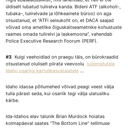
üldiselt lubatud tulirelva kanda. Bideni ATF (alkoholi-,
tubaka-, tulirelvade ja lõhkeainete büroo) on aga
otsustanud, et “ATFi seisukoht on, et DACA saajad
võivad oma ametlike õiguskaitseametnike kohustuste
raames omada tulirelvi ja laskemoona”, vahendab
Police Executive Research Foorum (PERF).
#3
Kuigi veehoidlad on praegu täis, on bürokraadid
otsustanud oluliselt piirata veevoolu
lugematutele
Idaho osariigi kartulikasvatajatele
…
Idaho idaosa põllumehed võivad peagi veest välja
tulla pärast seda, kui osariik tegi välja ulatusliku
kärbe.
Ida-Idahos elav talunik Brian Murdock hoiatas
kolmapäeval saates “The Bottom Line” tellimuse