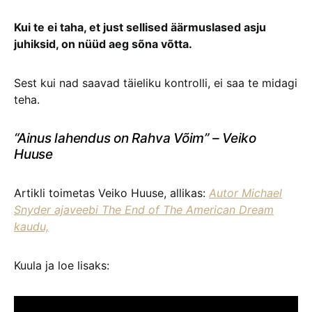
Kui te ei taha, et just sellised äärmuslased asju
juhiksid, on nüüd aeg sõna võtta.
Sest kui nad saavad täieliku kontrolli, ei saa te midagi
teha.
“Ainus lahendus on Rahva Võim” – Veiko
Huuse
Artikli toimetas Veiko Huuse, allikas:
Autor Michael
Snyder ajaveebi The End of The American Dream
kaudu,
Kuula ja loe lisaks: