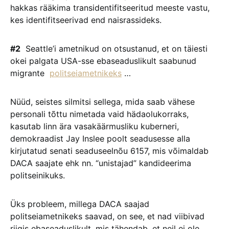
hakkas rääkima transidentifitseeritud meeste vastu,
kes identifitseerivad end naisrassideks.
#2
Seattle’i ametnikud on otsustanud, et on täiesti
okei palgata USA-sse ebaseaduslikult saabunud
migrante
politseiametnikeks
…
Nüüd, seistes silmitsi sellega, mida saab vähese
personali tõttu nimetada vaid hädaolukorraks,
kasutab linn ära vasakäärmusliku kuberneri,
demokraadist Jay Inslee poolt seadusesse alla
kirjutatud senati seaduseelnõu 6157, mis võimaldab
DACA saajate ehk nn. “unistajad” kandideerima
politseinikuks.
Üks probleem, millega DACA saajad
politseiametnikeks saavad, on see, et nad viibivad
riigis ebaseaduslikult, mis tähendab, et neil ei ole