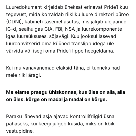
Luuredokument kirjeldab üheksat erinevat Pride’i kuu
tegevust, mida korraldab riikliku luure direktori büroo
(ODNI), kabineti tasemel asutus, mis jälgib ülejäänud
IC-d, sealhulgas CIA, FBI, NSA ja luurekomponente
igas luureüksuses. sõjavägi. Kuu jooksul lasevad
luureohvitserid oma küüned translippudega üle
värvida või isegi oma Pride’i lippe heegeldama.
Kui mu vanavanemad elaksid täna, ei tunneks nad
meie riiki äragi.
Me elame praegu ühiskonnas, kus üles on alla, alla
on üles, kõrge on madal ja madal on kõrge.
Paraku lähevad asja ajavad kontrollifriigid üsna
pahaseks, kui keegi julgeb küsida, miks on kõik
vastupidine.