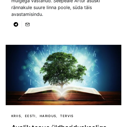
muigega vastanud. Seepeale Artur asuski
rännakule suure linna poole, süda täis
avastamisindu.
KRIIS
EESTI
HARIDUS
TERVIS