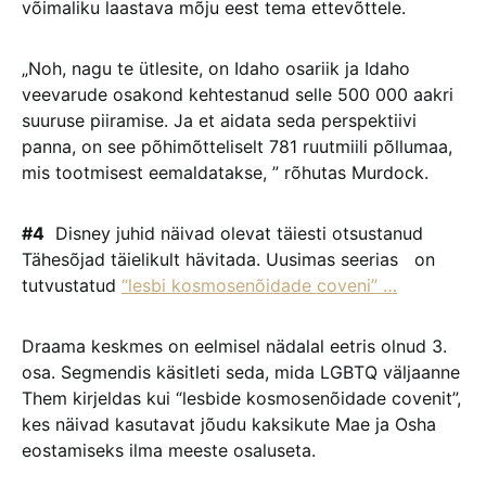
võimaliku laastava mõju eest tema ettevõttele.
„Noh, nagu te ütlesite, on Idaho osariik ja Idaho
veevarude osakond kehtestanud selle 500 000 aakri
suuruse piiramise. Ja et aidata seda perspektiivi
panna, on see põhimõtteliselt 781 ruutmiili põllumaa,
mis tootmisest eemaldatakse, ” rõhutas Murdock.
#4
Disney juhid näivad olevat täiesti otsustanud
Tähesõjad täielikult hävitada. Uusimas seerias on
tutvustatud
“lesbi kosmosenõidade coveni” …
Draama keskmes on eelmisel nädalal eetris olnud 3.
osa. Segmendis käsitleti seda, mida LGBTQ väljaanne
Them kirjeldas kui “lesbide kosmosenõidade covenit”,
kes näivad kasutavat jõudu kaksikute Mae ja Osha
eostamiseks ilma meeste osaluseta.