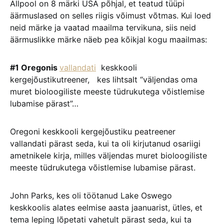
Allpool on 8 märki USA põhjal, et teatud tüüpi
äärmuslased on selles riigis võimust võtmas. Kui loed
neid märke ja vaatad maailma tervikuna, siis neid
äärmuslikke märke näeb pea kõikjal kogu maailmas:
#1 Oregonis
vallandati
keskkooli
kergejõustikutreener, kes lihtsalt “väljendas oma
muret bioloogiliste meeste tüdrukutega võistlemise
lubamise pärast”…
Oregoni keskkooli kergejõustiku peatreener
vallandati pärast seda, kui ta oli kirjutanud osariigi
ametnikele kirja, milles väljendas muret bioloogiliste
meeste tüdrukutega võistlemise lubamise pärast.
John Parks, kes oli töötanud Lake Oswego
keskkoolis alates eelmise aasta jaanuarist, ütles, et
tema leping lõpetati vahetult pärast seda, kui ta