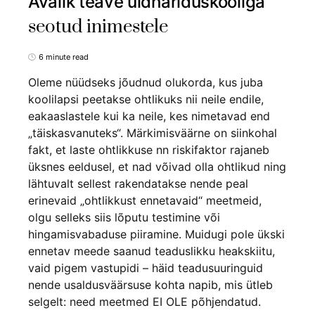
Avalik teave üldhariduskooliga
seotud inimestele
6 minute read
Oleme nüüdseks jõudnud olukorda, kus juba
koolilapsi peetakse ohtlikuks nii neile endile,
eakaaslastele kui ka neile, kes nimetavad end
„täiskasvanuteks“. Märkimisväärne on siinkohal
fakt, et laste ohtlikkuse nn riskifaktor rajaneb
üksnes eeldusel, et nad võivad olla ohtlikud ning
lähtuvalt sellest rakendatakse nende peal
erinevaid „ohtlikkust ennetavaid“ meetmeid,
olgu selleks siis lõputu testimine või
hingamisvabaduse piiramine. Muidugi pole ükski
ennetav meede saanud teaduslikku heakskiitu,
vaid pigem vastupidi – häid teadusuuringuid
nende usaldusväärsuse kohta napib, mis ütleb
selgelt: need meetmed EI OLE põhjendatud.