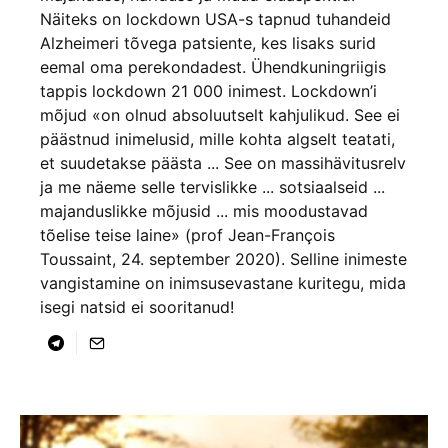
Näiteks on lockdown USA-s tapnud tuhandeid
Alzheimeri tõvega patsiente, kes lisaks surid
eemal oma perekondadest. Ühendkuningriigis
tappis lockdown 21 000 inimest. Lockdown’i
mõjud «on olnud absoluutselt kahjulikud. See ei
päästnud inimelusid, mille kohta algselt teatati,
et suudetakse päästa ... See on massihävitusrelv
ja me näeme selle tervislikke ... sotsiaalseid ...
majanduslikke mõjusid ... mis moodustavad
tõelise teise laine» (prof Jean-François
Toussaint, 24. september 2020). Selline inimeste
vangistamine on inimsusevastane kuritegu, mida
isegi natsid ei sooritanud!