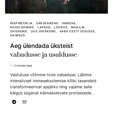
INSPIREERIJA
ENESEARENG
INIMENE
KOOSLOOMINE
LAPSED
LOODUS
MAAILM
ÜHISKOND
UUS ÜHISKOND
VABA EESTI UUDISED
VAIMSUS
Aeg ülendada üksteist
vabadusse ja usaldusse
3 minute read
Vastutuse võtmine toob vabaduse. Läbime
intensiivset inimeseksolemise kõiki tasandeid
transformeerivat ajajärku ning vajame selle
käigus sügavat käimasolevate protsesside…