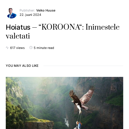
Publisher:
Veiko Huuse
22. juuni 2024
“KOROONA“: Inimestele
Hoiatus
valetati
617 views
5 minute read
YOU MAY ALSO LIKE