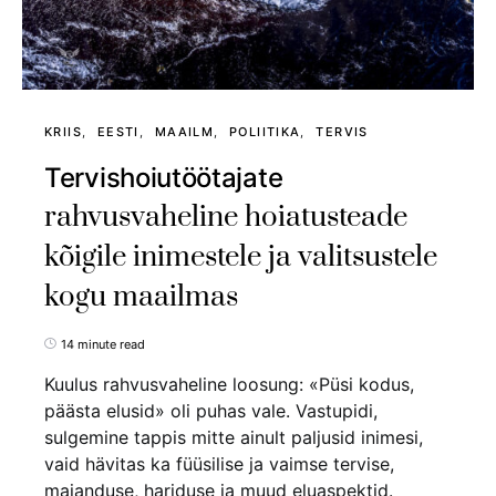
KRIIS
EESTI
MAAILM
POLIITIKA
TERVIS
Tervishoiutöötajate
rahvusvaheline hoiatusteade
kõigile inimestele ja valitsustele
kogu maailmas
14 minute read
Kuulus rahvusvaheline loosung: «Püsi kodus,
päästa elusid» oli puhas vale. Vastupidi,
sulgemine tappis mitte ainult paljusid inimesi,
vaid hävitas ka füüsilise ja vaimse tervise,
majanduse, hariduse ja muud eluaspektid.