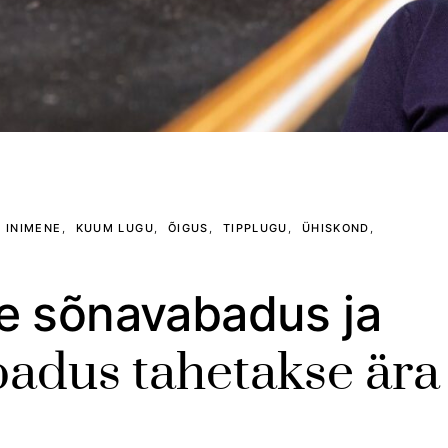
INIMENE
KUUM LUGU
ÕIGUS
TIPPLUGU
ÜHISKOND
e sõnavabadus ja
badus tahetakse ära