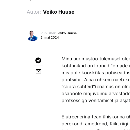
Autor:
Veiko Huuse
Publisher:
Veiko Huuse
2. mai 2024
Minu uurimustöö tulemusel ole
kohtunikud on loonud “omade r
mis pole kooskõlas põhiseaduse
printsiibil. Aina rohkem näeb 
“sõbra suhteid”(enamus on olnu
osapoole mõjuvõimu arvestades
protsessiga venitamisel ja asj
Elutreenerina tean ühiskonna ü
perekond, ametkond, Riik, riigi 