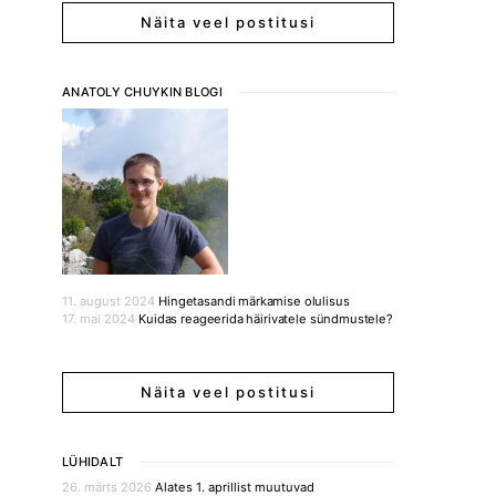
Näita veel postitusi
ANATOLY CHUYKIN BLOGI
11. august 2024
Hingetasandi märkamise olulisus
17. mai 2024
Kuidas reageerida häirivatele sündmustele?
Näita veel postitusi
LÜHIDALT
26. märts 2026
Alates 1. aprillist muutuvad