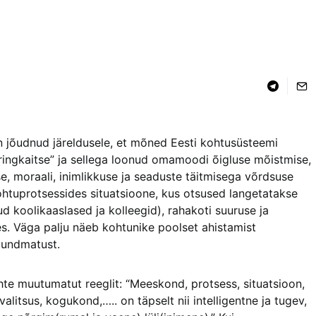
n jõudnud järeldusele, et mõned Eesti kohtusüsteemi
ingkaitse” ja sellega loonud omamoodi õigluse mõistmise,
, moraali, inimlikkuse ja seaduste täitmisega võrdsuse
kohtuprotsessides situatsioone, kus otsused langetatakse
d koolikaaslased ja kolleegid), rahakoti suuruse ja
. Väga palju näeb kohtunike poolset ahistamist
atundmatust.
hte muutumatut reeglit: “Meeskond, protsess, situatsioon,
valitsus, kogukond,….. on täpselt nii intelligentne ja tugev,