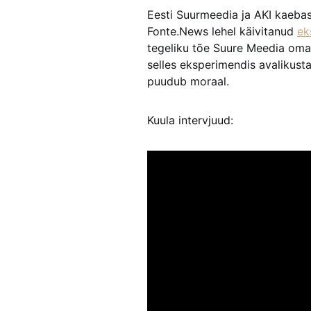
Eesti Suurmeedia ja AKI kaebas
Fonte.News lehel käivitanud
ek
tegeliku tõe Suure Meedia oman
selles eksperimendis avalikustas
puudub moraal.
Kuula intervjuud: