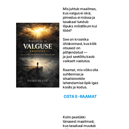
Mis juhtub maailmas,
kus valgus ei eksi,
pimedus ei mässa ja
tasakaal tundub
lõpuks mõistlikum kui
tõde?
See on kroonika
ühiskonnast, kus kõik
otsused on
põhjendatud —
ja just seetõttu kaob
vaikselt vastutus.
Raamat, mis võiks olla
suhtlemise ja
situatsioonide
lahendamise õpik igas
koolis ja kodus.
OSTA E-RAAMAT
Kolm peatükki
tänasest maailmast,
kus tasakaal muutub