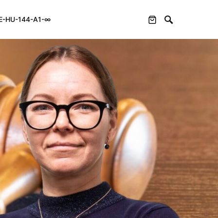
E-HU-144-A1-∞