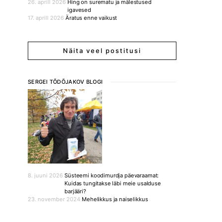
26. aprill 2026
Hing on surematu ja mälestused
igavesed
17. aprill 2026
Äratus enne vaikust
Näita veel postitusi
SERGEI TÕDÕJAKOV BLOGI
8. juuni 2026
Süsteemi koodimurdja päevaraamat:
Kuidas tungitakse läbi meie usalduse
barjääri?
23. november 2024
Mehelikkus ja naiselikkus