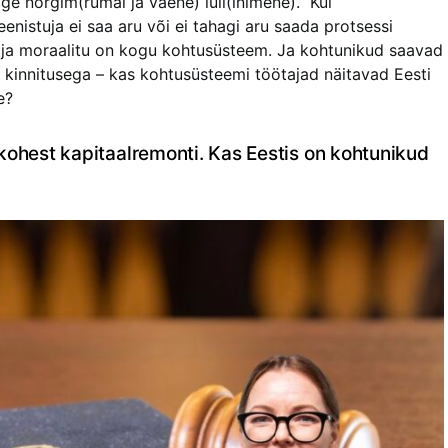
ige nõrgim(rumal ja vaene) lüli(inimene).” Kui
enistuja ei saa aru või ei tahagi aru saada protsessi
mal ja moraalitu on kogu kohtusüsteem. Ja kohtunikud saavad
i kinnitusega – kas kohtusüsteemi töötajad näitavad Eesti
e?
kohest kapitaalremonti. Kas Eestis on kohtunikud