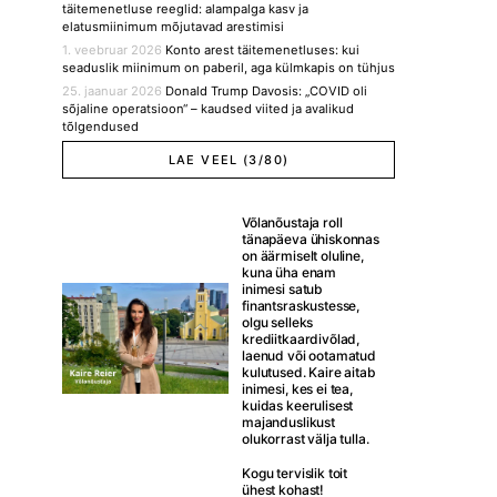
täitemenetluse reeglid: alampalga kasv ja
elatusmiinimum mõjutavad arestimisi
1. veebruar 2026
Konto arest täitemenetluses: kui
seaduslik miinimum on paberil, aga külmkapis on tühjus
25. jaanuar 2026
Donald Trump Davosis: „COVID oli
sõjaline operatsioon“ – kaudsed viited ja avalikud
tõlgendused
LAE VEEL (3/80)
Võlanõustaja roll
tänapäeva ühiskonnas
on äärmiselt oluline,
kuna üha enam
inimesi satub
finantsraskustesse,
olgu selleks
krediitkaardivõlad,
laenud või ootamatud
kulutused. Kaire aitab
inimesi, kes ei tea,
kuidas keerulisest
majanduslikust
olukorrast välja tulla.
Kogu tervislik toit
ühest kohast!