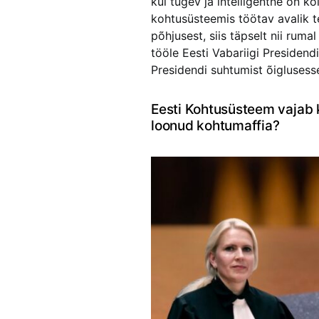
kui tugev ja intelligentne on kõ
kohtusüsteemis töötav avalik te
põhjusest, siis täpselt nii ru
tööle Eesti Vabariigi Presidend
Presidendi suhtumist õiglusess
Eesti Kohtusüsteem vajab 
loonud kohtumaffia?