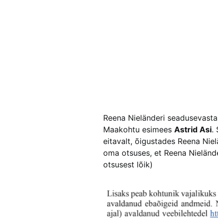
Reena Nieländeri seadusevastas
Maakohtu esimees
Astrid Asi
.
eitavalt, õigustades Reena Nie
oma otsuses, et Reena Nielände
otsusest lõik)