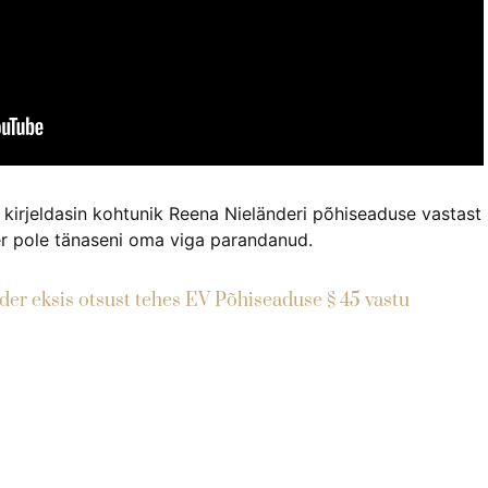
us kirjeldasin kohtunik Reena Nieländeri põhiseaduse vastast
nder pole tänaseni oma viga parandanud.
der eksis otsust tehes EV Põhiseaduse § 45 vastu