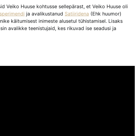
id Veiko Huuse kohtusse sellepärast, et Veiko Huuse oli
sperimendi
ja avalikustanud
Satiiridena
(Ehk huumor)
ike käitumisest inimeste alusetul tühistamisel. Lisaks
in avalikke teenistujaid, kes rikuvad ise seadusi ja