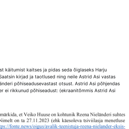
t käitumist kaitses ja pidas seda õiglaseks Harju
 Saatsin kirjad ja taotlused ning neile Astrid Asi vastas
länderi põhiseadusevastast otsust. Astrid Asi põhjendas
r ei rikkunud põhiseadust: (ekraanitõmmis Astrid Asi