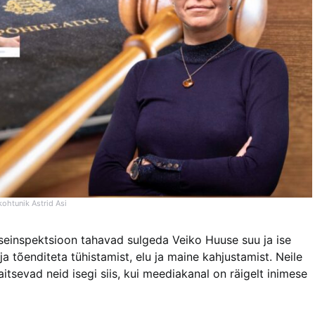
kohtunik Astrid Asi
seinspektsioon tahavad sulgeda Veiko Huuse suu ja ise
ja tõenditeta tühistamist, elu ja maine kahjustamist. Neile
itsevad neid isegi siis, kui meediakanal on räigelt inimese