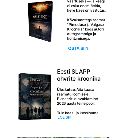
väärtuseks — ja keegi
ei oska enam öelda,
kelle käes on vastutus.
Kõvakaantega raamat
"Pimeduse ja Valguse
Kroonika" koos autori
autogrammiga ja
kohtumisega.
OSTA SIIN
Eesti SLAPP
ohvrite kroonika
Üleskutse
: Aita kaasa
raamatu loomisele.
Planeeritud avaldamine
2026 aasta teine pool.
Tule kaas- ja kooslooma.
LOE SIIT