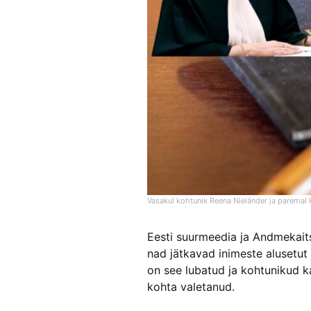
Vasakul kohtunik Reena Nieländer ja paremal 
Eesti suurmeedia ja Andmekait
nad jätkavad inimeste alusetut 
on see lubatud ja kohtunikud ka
kohta valetanud.