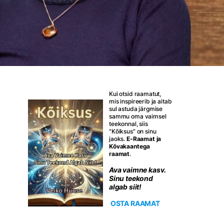
Kui otsid raamatut,
mis inspireerib ja aitab
sul astuda järgmise
sammu oma vaimsel
teekonnal, siis
"Kõiksus" on sinu
jaoks.
E-Raamat ja
Kõvakaantega
raamat
.
Ava vaimne kasv.
Sinu teekond
algab siit!
OSTA RAAMAT