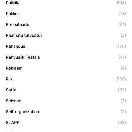
Poliitika
(904)
Politics
(13)
Pressiteade
(61)
Raamatu tutvustus
(3)
Rahandus
(176)
Rahvuslik Teataja
(41)
Reklaam
(4)
Riik
(555)
Satiir
(32)
Science
(2)
Self-organization
(2)
SLAPP
(38)