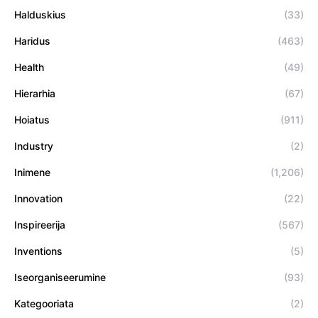
Halduskius
(33)
Haridus
(463)
Health
(49)
Hierarhia
(67)
Hoiatus
(911)
Industry
(2)
Inimene
(1,206)
Innovation
(22)
Inspireerija
(567)
Inventions
(5)
Iseorganiseerumine
(93)
Kategooriata
(2)