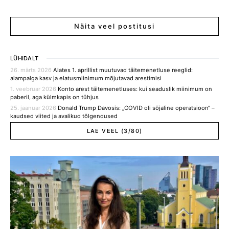
Näita veel postitusi
LÜHIDALT
26. märts 2026
Alates 1. aprillist muutuvad täitemenetluse reeglid:
alampalga kasv ja elatusmiinimum mõjutavad arestimisi
1. veebruar 2026
Konto arest täitemenetluses: kui seaduslik miinimum on
paberil, aga külmkapis on tühjus
25. jaanuar 2026
Donald Trump Davosis: „COVID oli sõjaline operatsioon“ –
kaudsed viited ja avalikud tõlgendused
LAE VEEL (3/80)