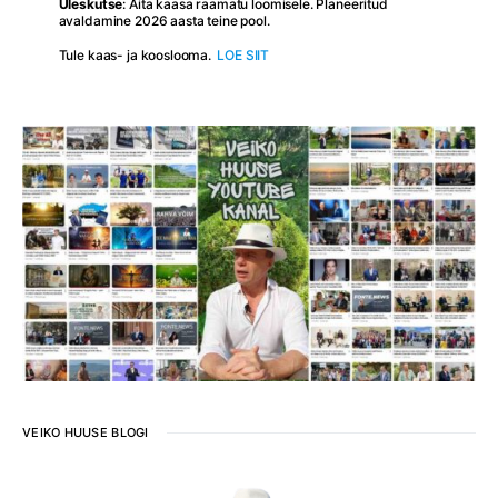
Üleskutse
: Aita kaasa raamatu loomisele. Planeeritud
avaldamine 2026 aasta teine pool.
Tule kaas- ja kooslooma.
LOE SIIT
VEIKO HUUSE BLOGI