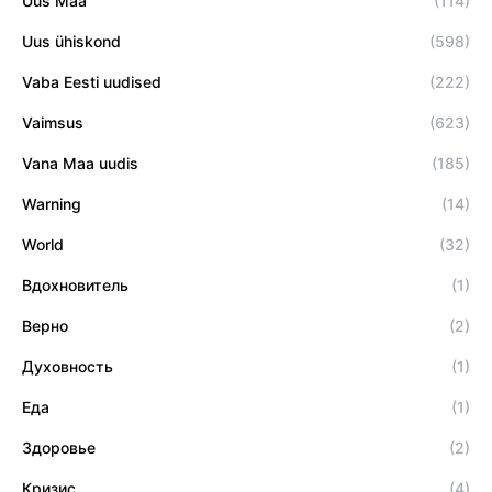
Uus Maa
(114)
Uus ühiskond
(598)
Vaba Eesti uudised
(222)
Vaimsus
(623)
Vana Maa uudis
(185)
Warning
(14)
World
(32)
Вдохновитель
(1)
Верно
(2)
Духовность
(1)
Еда
(1)
Здоровье
(2)
Кризис
(4)