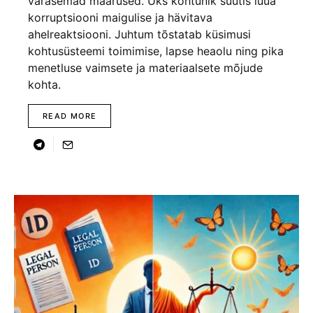
varasemad määrused. Üks kohtunik suutis luua
korruptsiooni maigulise ja hävitava
ahelreaktsiooni. Juhtum tõstatab küsimusi
kohtusüsteemi toimimise, lapse heaolu ning pika
menetluse vaimsete ja materiaalsete mõjude
kohta.
READ MORE