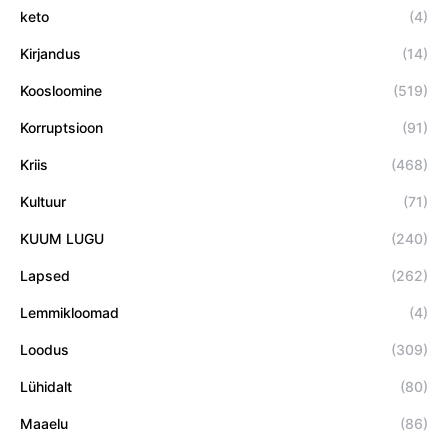
keto
(4)
Kirjandus
(14)
Koosloomine
(519)
Korruptsioon
(91)
Kriis
(468)
Kultuur
(71)
KUUM LUGU
(240)
Lapsed
(262)
Lemmikloomad
(4)
Loodus
(309)
Lühidalt
(80)
Maaelu
(86)