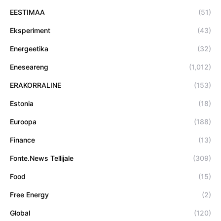
EESTIMAA
(51)
Eksperiment
(43)
Energeetika
(32)
Eneseareng
(1,012)
ERAKORRALINE
(153)
Estonia
(18)
Euroopa
(188)
Finance
(13)
Fonte.News Tellijale
(309)
Food
(15)
Free Energy
(2)
Global
(120)