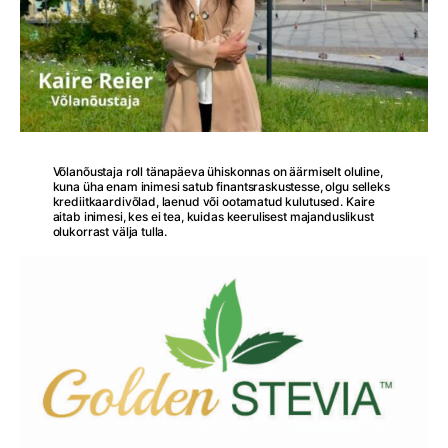
Võlanõustaja roll tänapäeva ühiskonnas on äärmiselt oluline,
kuna üha enam inimesi satub finantsraskustesse, olgu selleks
krediitkaardivõlad, laenud või ootamatud kulutused. Kaire
aitab inimesi, kes ei tea, kuidas keerulisest majanduslikust
olukorrast välja tulla.