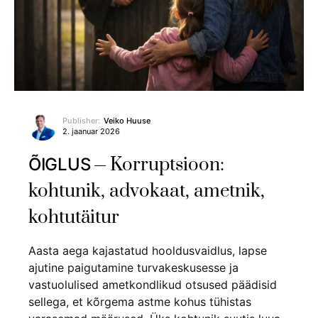
Publisher:
Veiko Huuse
2. jaanuar 2026
Korruptsioon:
ÕIGLUS
kohtunik, advokaat, ametnik,
kohtutäitur
Aasta aega kajastatud hooldusvaidlus, lapse
ajutine paigutamine turvakeskusesse ja
vastuolulised ametkondlikud otsused päädisid
sellega, et kõrgema astme kohus tühistas