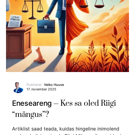
Publisher:
Veiko Huuse
17. november 2025
Kes sa oled Riigi
Eneseareng
“mängus”?
Artiklist saad teada, kuidas hingeline inimolend