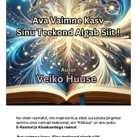
Kui otsid raamatut, mis inspireerib ja aitab sul astuda järgmise
sammu oma vaimsel teekonnal, siis "Kõiksus" on sinu jaoks.
E-Raamat ja Kõvakaantega raamat
.
Ava vaimne kasv. Sinu teekond algab siit!