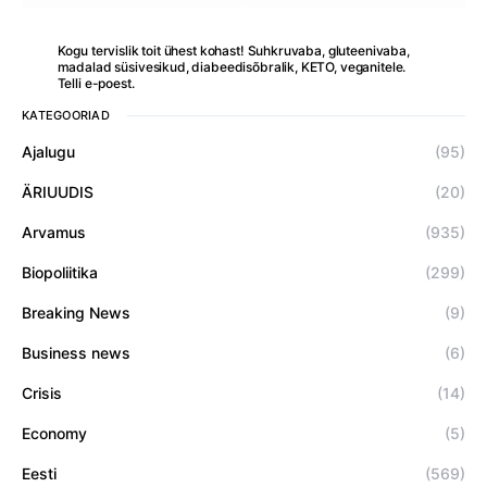
Kogu tervislik toit ühest kohast! Suhkruvaba, gluteenivaba,
madalad süsivesikud, diabeedisõbralik, KETO, veganitele.
Telli e-poest.
KATEGOORIAD
Ajalugu
(95)
ÄRIUUDIS
(20)
Arvamus
(935)
Biopoliitika
(299)
Breaking News
(9)
Business news
(6)
Crisis
(14)
Economy
(5)
Eesti
(569)