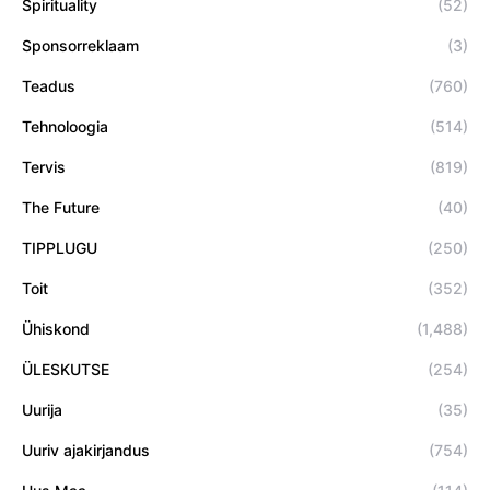
Spirituality
(52)
Sponsorreklaam
(3)
Teadus
(760)
Tehnoloogia
(514)
Tervis
(819)
The Future
(40)
TIPPLUGU
(250)
Toit
(352)
Ühiskond
(1,488)
ÜLESKUTSE
(254)
Uurija
(35)
Uuriv ajakirjandus
(754)