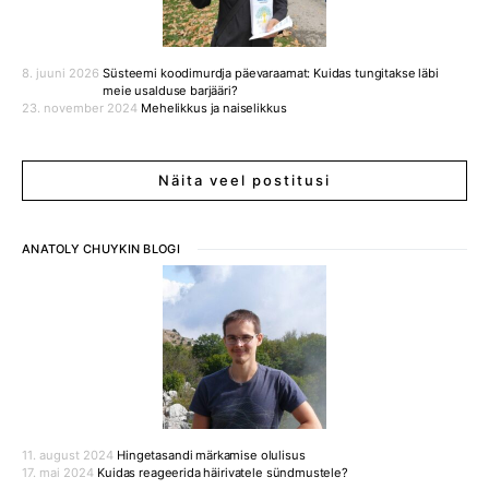
8. juuni 2026
Süsteemi koodimurdja päevaraamat: Kuidas tungitakse läbi
meie usalduse barjääri?
23. november 2024
Mehelikkus ja naiselikkus
Näita veel postitusi
ANATOLY CHUYKIN BLOGI
11. august 2024
Hingetasandi märkamise olulisus
17. mai 2024
Kuidas reageerida häirivatele sündmustele?