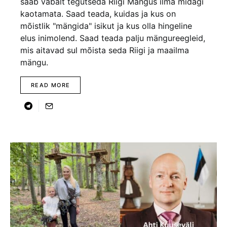
saab vabalt tegutseda Riigi Mängus ilma midagi
kaotamata. Saad teada, kuidas ja kus on
mõistlik "mängida" isikut ja kus olla hingeline
elus inimolend. Saad teada palju mängureegleid,
mis aitavad sul mõista seda Riigi ja maailma
mängu.
READ MORE