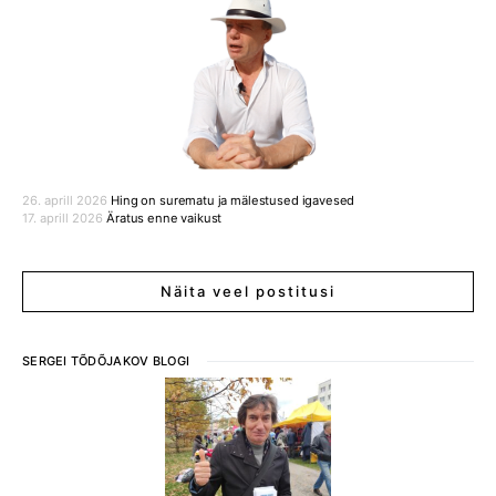
26. aprill 2026
Hing on surematu ja mälestused igavesed
17. aprill 2026
Äratus enne vaikust
Näita veel postitusi
SERGEI TÕDÕJAKOV BLOGI