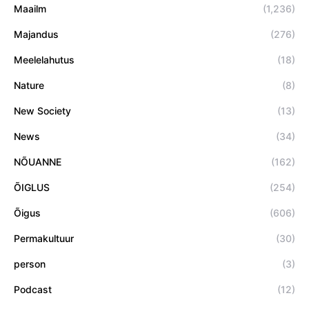
Maailm
(1,236)
Majandus
(276)
Meelelahutus
(18)
Nature
(8)
New Society
(13)
News
(34)
NÕUANNE
(162)
ÕIGLUS
(254)
Õigus
(606)
Permakultuur
(30)
person
(3)
Podcast
(12)