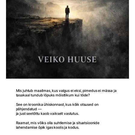
Mis juhtub maailmas, kus valgus ei eksi, pimedus ei mässa ja
tasakaal tundub lõpuks mõistlikum kui tõde?
See on kroonika ühiskonnast, kus kõik otsused on
põhjendatud —
ja just seetõttu kaob vaikselt vastutus.
Raamat, mis võiks olla suhtlemise ja situatsioonide
lahendamise õpik igas koolis ja kodus.