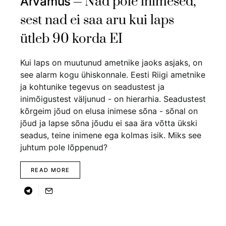
Nad pole inimesed,
Arvamus
sest nad ei saa aru kui laps
ütleb 90 korda EI
Kui laps on muutunud ametnike jaoks asjaks, on
see alarm kogu ühiskonnale. Eesti Riigi ametnike
ja kohtunike tegevus on seadustest ja
inimõigustest väljunud - on hierarhia. Seadustest
kõrgeim jõud on elusa inimese sõna - sõnal on
jõud ja lapse sõna jõudu ei saa ära võtta ükski
seadus, teine inimene ega kolmas isik. Miks see
juhtum pole lõppenud?
READ MORE