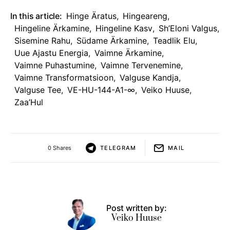
In this article:
Hinge Äratus
,
Hingeareng
,
Hingeline Ärkamine
,
Hingeline Kasv
,
Sh’Eloni Valgus
,
Sisemine Rahu
,
Südame Ärkamine
,
Teadlik Elu
,
Uue Ajastu Energia
,
Vaimne Ärkamine
,
Vaimne Puhastumine
,
Vaimne Tervenemine
,
Vaimne Transformatsioon
,
Valguse Kandja
,
Valguse Tee
,
VE-HU-144-A1-∞
,
Veiko Huuse
,
Zaa’Hul
0 Shares
TELEGRAM
MAIL
Post written by:
Veiko Huuse