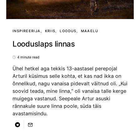
INSPIREERIJA
KRIIS
LOODUS
MAAELU
Looduslaps linnas
4 minute read
Ühel hetkel aga tekkis 13-aastasel perepojal
Arturil küsimus selle kohta, et kas nad ikka on
õnnelikud, nagu vanaisa pidevalt väitnud oli. „Kui
soovid teada, mine linna,“ oli vanaisa talle kerge
muigega vastanud. Seepeale Artur asuski
rännakule suure linna poole, süda täis
avastamisindu.