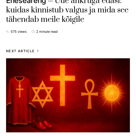
Uue ankruga edasi:
Eneseareng
kuidas kinnistub valgus ja mida see
tähendab meile kõigile
575 views
2 minute read
NEXT ARTICLE