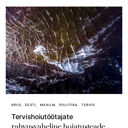
KRIIS
EESTI
MAAILM
POLIITIKA
TERVIS
Tervishoiutöötajate
rahvusvaheline hoiatusteade