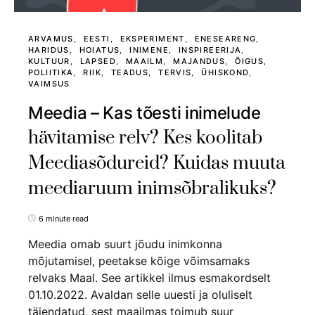
ARVAMUS
EESTI
EKSPERIMENT
ENESEARENG
HARIDUS
HOIATUS
INIMENE
INSPIREERIJA
KULTUUR
LAPSED
MAAILM
MAJANDUS
ÕIGUS
POLIITIKA
RIIK
TEADUS
TERVIS
ÜHISKOND
VAIMSUS
Meedia – Kas tõesti inimelude
hävitamise relv? Kes koolitab
Meediasõdureid? Kuidas muuta
meediaruum inimsõbralikuks?
6 minute read
Meedia omab suurt jõudu inimkonna
mõjutamisel, peetakse kõige võimsamaks
relvaks Maal. See artikkel ilmus esmakordselt
01.10.2022. Avaldan selle uuesti ja oluliselt
täiendatud, sest maailmas toimub suur