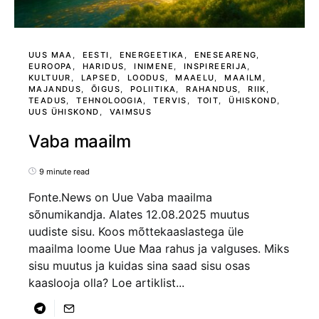
UUS MAA
EESTI
ENERGEETIKA
ENESEARENG
EUROOPA
HARIDUS
INIMENE
INSPIREERIJA
KULTUUR
LAPSED
LOODUS
MAAELU
MAAILM
MAJANDUS
ÕIGUS
POLIITIKA
RAHANDUS
RIIK
TEADUS
TEHNOLOOGIA
TERVIS
TOIT
ÜHISKOND
UUS ÜHISKOND
VAIMSUS
Vaba maailm
9 minute read
Fonte.News on Uue Vaba maailma
sõnumikandja. Alates 12.08.2025 muutus
uudiste sisu. Koos mõttekaaslastega üle
maailma loome Uue Maa rahus ja valguses. Miks
sisu muutus ja kuidas sina saad sisu osas
kaaslooja olla? Loe artiklist...