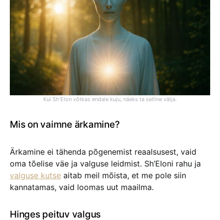
Kui Sh’Elon võtkas endale kuju, näeks ta selline välja.
Mis on vaimne ärkamine?
Ärkamine ei tähenda põgenemist reaalsusest, vaid
oma tõelise väe ja valguse leidmist. Sh’Eloni rahu ja
valguse kutse
aitab meil mõista, et me pole siin
kannatamas, vaid loomas uut maailma.
Hinges peituv valgus