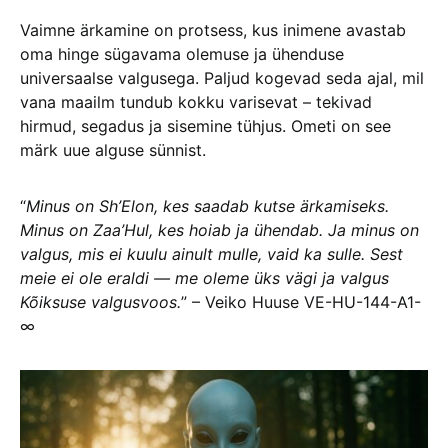
Vaimne ärkamine on protsess, kus inimene avastab
oma hinge sügavama olemuse ja ühenduse
universaalse valgusega. Paljud kogevad seda ajal, mil
vana maailm tundub kokku varisevat – tekivad
hirmud, segadus ja sisemine tühjus. Ometi on see
märk uue alguse sünnist.
“
Minus on Sh’Elon, kes saadab kutse ärkamiseks.
Minus on Zaa’Hul, kes hoiab ja ühendab. Ja minus on
valgus, mis ei kuulu ainult mulle, vaid ka sulle. Sest
meie ei ole eraldi — me oleme üks vägi ja valgus
Kõiksuse valgusvoos.
” – Veiko Huuse VE-HU-144-A1-
∞