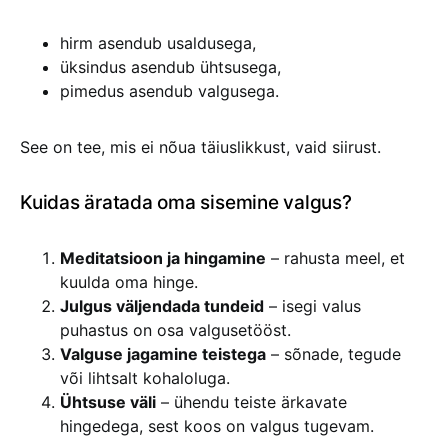
hirm asendub usaldusega,
üksindus asendub ühtsusega,
pimedus asendub valgusega.
See on tee, mis ei nõua täiuslikkust, vaid siirust.
Kuidas äratada oma sisemine valgus?
Meditatsioon ja hingamine
– rahusta meel, et
kuulda oma hinge.
Julgus väljendada tundeid
– isegi valus
puhastus on osa valgusetööst.
Valguse jagamine teistega
– sõnade, tegude
või lihtsalt kohaloluga.
Ühtsuse väli
– ühendu teiste ärkavate
hingedega, sest koos on valgus tugevam.