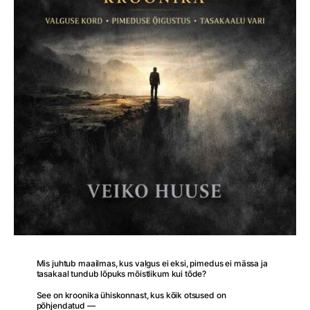
Mis juhtub maailmas, kus valgus ei eksi, pimedus ei mässa ja
tasakaal tundub lõpuks mõistlikum kui tõde?
See on kroonika ühiskonnast, kus kõik otsused on
põhjendatud —