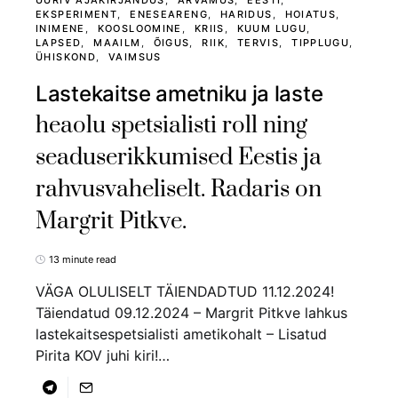
UURIV AJAKIRJANDUS
ARVAMUS
EESTI
EKSPERIMENT
ENESEARENG
HARIDUS
HOIATUS
INIMENE
KOOSLOOMINE
KRIIS
KUUM LUGU
LAPSED
MAAILM
ÕIGUS
RIIK
TERVIS
TIPPLUGU
ÜHISKOND
VAIMSUS
Lastekaitse ametniku ja laste
heaolu spetsialisti roll ning
seaduserikkumised Eestis ja
rahvusvaheliselt. Radaris on
Margrit Pitkve.
13 minute read
VÄGA OLULISELT TÄIENDADTUD 11.12.2024!
Täiendatud 09.12.2024 – Margrit Pitkve lahkus
lastekaitsespetsialisti ametikohalt – Lisatud
Pirita KOV juhi kiri!…