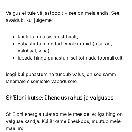
Valgus ei tule väljastpoolt – see on meis endis. See
avaldub, kui julgeme:
kuulata oma sisemist häält,
vabastada pimedad emotsioonid (pisarad,
valuhääl, viha),
lubada hinge puhastumisel toimuda loomulikult.
Isegi kui puhastumine tundub valus, on see samm
lähemale sisemisele vabadusele.
Sh’Eloni kutse: ühendus rahus ja valguses
Sh’Eloni energia tuletab meile meelde, et iga hing on
valguse kandja. Kui ärkame üheskoos, muutub meie
maailm: