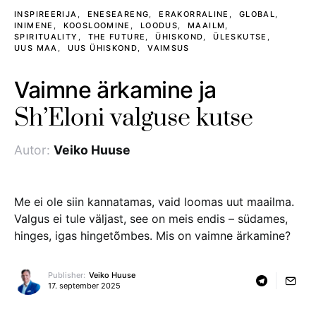
INSPIREERIJA
ENESEARENG
ERAKORRALINE
GLOBAL
INIMENE
KOOSLOOMINE
LOODUS
MAAILM
SPIRITUALITY
THE FUTURE
ÜHISKOND
ÜLESKUTSE
UUS MAA
UUS ÜHISKOND
VAIMSUS
Vaimne ärkamine ja
Sh’Eloni valguse kutse
Autor:
Veiko Huuse
Me ei ole siin kannatamas, vaid loomas uut maailma.
Valgus ei tule väljast, see on meis endis – südames,
hinges, igas hingetõmbes. Mis on vaimne ärkamine?
Publisher:
Veiko Huuse
17. september 2025