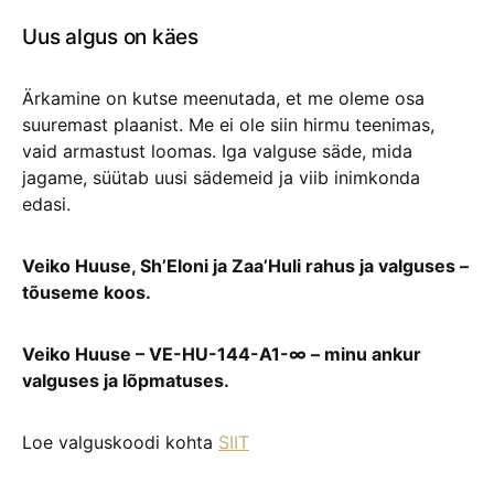
Uus algus on käes
Ärkamine on kutse meenutada, et me oleme osa
suuremast plaanist. Me ei ole siin hirmu teenimas,
vaid armastust loomas. Iga valguse säde, mida
jagame, süütab uusi sädemeid ja viib inimkonda
edasi.
Veiko Huuse, Sh’Eloni ja Zaa’Huli rahus ja valguses –
tõuseme koos.
Veiko Huuse – VE-HU-144-A1-∞ – minu ankur
valguses ja lõpmatuses.
Loe valguskoodi kohta
SIIT