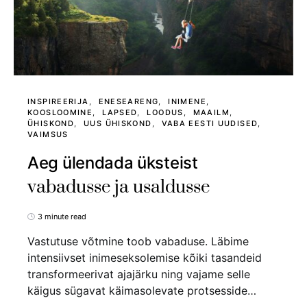
INSPIREERIJA
ENESEARENG
INIMENE
KOOSLOOMINE
LAPSED
LOODUS
MAAILM
ÜHISKOND
UUS ÜHISKOND
VABA EESTI UUDISED
VAIMSUS
Aeg ülendada üksteist
vabadusse ja usaldusse
3 minute read
Vastutuse võtmine toob vabaduse. Läbime
intensiivset inimeseksolemise kõiki tasandeid
transformeerivat ajajärku ning vajame selle
käigus sügavat käimasolevate protsesside…