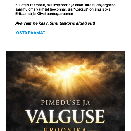
Kui otsid raamatut, mis inspireerib ja aitab sul astuda järgmise
sammu oma vaimsel teekonnal, siis "Kõiksus" on sinu jaoks.
E-Raamat ja Kõvakaantega raamat
.
Ava vaimne kasv. Sinu teekond algab siit!
OSTA RAAMAT