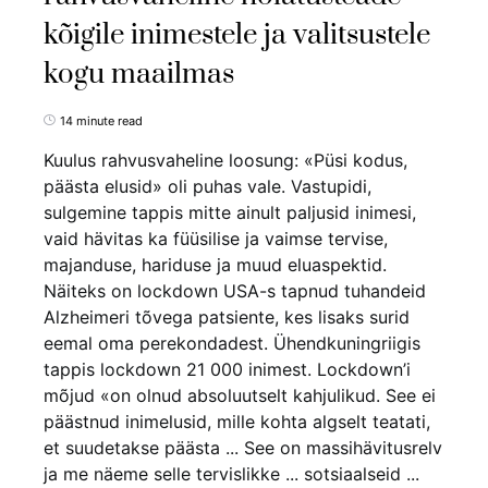
kõigile inimestele ja valitsustele
kogu maailmas
14 minute read
Kuulus rahvusvaheline loosung: «Püsi kodus,
päästa elusid» oli puhas vale. Vastupidi,
sulgemine tappis mitte ainult paljusid inimesi,
vaid hävitas ka füüsilise ja vaimse tervise,
majanduse, hariduse ja muud eluaspektid.
Näiteks on lockdown USA-s tapnud tuhandeid
Alzheimeri tõvega patsiente, kes lisaks surid
eemal oma perekondadest. Ühendkuningriigis
tappis lockdown 21 000 inimest. Lockdown’i
mõjud «on olnud absoluutselt kahjulikud. See ei
päästnud inimelusid, mille kohta algselt teatati,
et suudetakse päästa ... See on massihävitusrelv
ja me näeme selle tervislikke ... sotsiaalseid ...